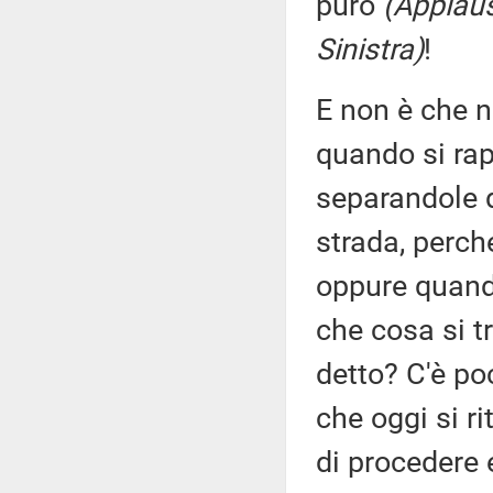
puro
(Applaus
Sinistra)
!
E non è che n
quando si rap
separandole 
strada, perc
oppure quando
che cosa si t
detto? C'è po
che oggi si r
di procedere e