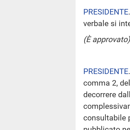
PRESIDENTE
verbale si in
(È approvato)
PRESIDENTE
comma 2, del
decorrere dal
complessivam
consultabile 
pubblicato nel