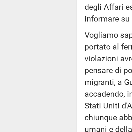
degli Affari e
informare su
Vogliamo sape
portato al fer
violazioni av
pensare di por
migranti, a G
accadendo, in
Stati Uniti d
chiunque abbi
umani e della 