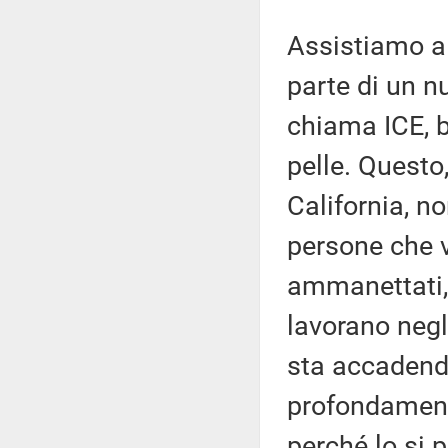
Assistiamo a
parte di un n
chiama ICE, b
pelle. Questo,
California, n
persone che 
ammanettati, 
lavorano negl
sta accadendo
profondament
perché lo si p