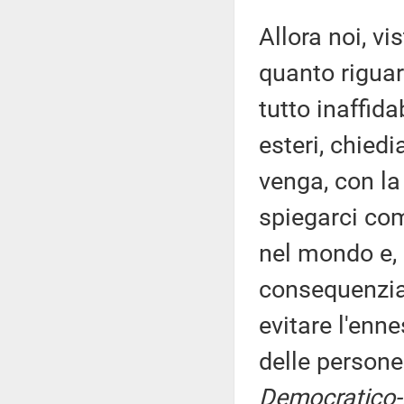
Allora noi, vi
quanto riguard
tutto inaffida
esteri, chied
venga, con la
spiegarci com
nel mondo e, 
consequenzial
evitare l'enn
delle person
Democratico-I