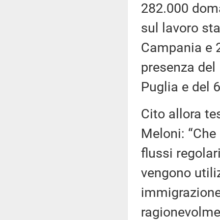
282.000 doman
sul lavoro st
Campania e 20
presenza del 
Puglia e del 
Cito allora t
Meloni: “Che 
flussi regolar
vengono utili
immigrazione 
ragionevolmen