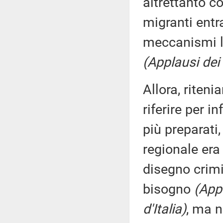
altrettanto c
migranti entr
meccanismi le
(Applausi dei 
Allora, riten
riferire per i
più preparati,
regionale era
disegno crim
bisogno
(Appl
d'Italia)
, ma 