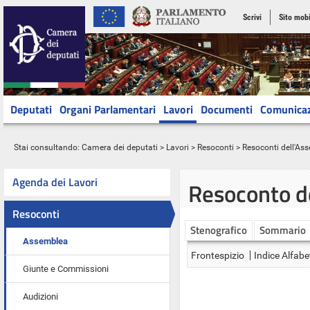
Scrivi
Sito mobi
Deputati
Organi Parlamentari
Lavori
Documenti
Comunica
Stai consultando:
Camera dei deputati
>
Lavori
>
Resoconti
>
Resoconti dell'As
Agenda dei Lavori
Resoconto d
Resoconti
Stenografico
Sommario
Assemblea
Frontespizio
Indice Alfabe
Giunte e Commissioni
Audizioni