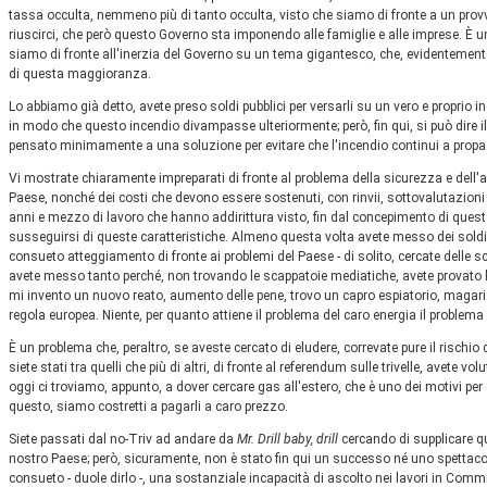
tassa occulta, nemmeno più di tanto occulta, visto che siamo di fronte a un pro
riuscirci, che però questo Governo sta imponendo alle famiglie e alle imprese. È
siamo di fronte all'inerzia del Governo su un tema gigantesco, che, evidentemente
di questa maggioranza.
Lo abbiamo già detto, avete preso soldi pubblici per versarli su un vero e proprio 
in modo che questo incendio divampasse ulteriormente; però, fin qui, si può dire i
pensato minimamente a una soluzione per evitare che l'incendio continui a propa
Vi mostrate chiaramente impreparati di fronte al problema della sicurezza e dell
Paese, nonché dei costi che devono essere sostenuti, con rinvii, sottovalutazioni e
anni e mezzo di lavoro che hanno addirittura visto, fin dal concepimento di questo 
susseguirsi di queste caratteristiche. Almeno questa volta avete messo dei soldi
consueto atteggiamento di fronte ai problemi del Paese - di solito, cercate delle s
avete messo tanto perché, non trovando le scappatoie mediatiche, avete provato
mi invento un nuovo reato, aumento delle pene, trovo un capro espiatorio, magari 
regola europea. Niente, per quanto attiene il problema del caro energia il problema è 
È un problema che, peraltro, se aveste cercato di eludere, correvate pure il rischio
siete stati tra quelli che più di altri, di fronte al referendum sulle trivelle, avete vol
oggi ci troviamo, appunto, a dover cercare gas all'estero, che è uno dei motivi pe
questo, siamo costretti a pagarli a caro prezzo.
Siete passati dal no-Triv ad andare da
Mr. Drill baby, drill
cercando di supplicare q
nostro Paese; però, sicuramente, non è stato fin qui un successo né uno spettac
consueto - duole dirlo -, una sostanziale incapacità di ascolto nei lavori in Comm