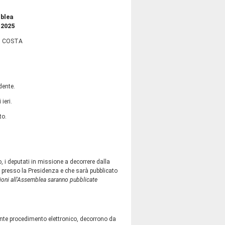
mblea
 2025
O COSTA
dente.
ieri.
to.
 i deputati in missione a decorrere dalla
 presso la Presidenza e che sarà pubblicato
ioni all'Assemblea saranno pubblicate
nte procedimento elettronico, decorrono da