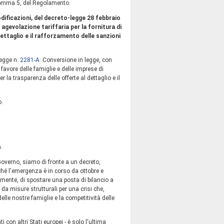
 comma 5, del Regolamento.
dificazioni, del decreto-legge 28 febbraio
 agevolazione tariffaria per la fornitura di
dettaglio e il rafforzamento delle sanzioni
legge n.
2281-A
​: Conversione in legge, con
favore delle famiglie e delle imprese di
r la trasparenza delle offerte al dettaglio e il
o.
.
 Governo, siamo di fronte a un decreto,
ché l'emergenza è in corso da ottobre e
emente, di spostare una posta di bilancio a
a misure strutturali per una crisi che,
lle nostre famiglie e la competitività delle
 con altri Stati europei - è solo l'ultima