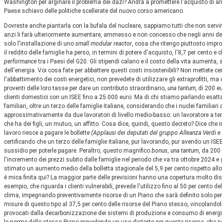
Washington per arginare il problema dei dazi? Andrà a promettere l'acquisto di arm
Paese schiavo delle politiche scellerate del nuovo corso americano.
Dovreste anche piantarla con la bufala del nucleare, sappiamo tutti che non servirà
anzi li farà ulteriormente aumentare, ammesso e non concesso che negli anni de
solo l'installazione di uno
small modular reactor
, cosa che ritengo piuttosto impro
il reddito delle famiglie ha perso, in termini di potere d'acquisto, l'8,7 per cento e
performance
tra i Paesi del G20. Gli stipendi calano e il costo della vita aumenta
dell'energia. Voi cosa fate per abbattere questi costi insostenibili? Non mettete 
l'abbattimento dei costi energetici, non prevedete di utilizzare gli extraprofitti, ma 
proventi delle loro tasse per dare un contributo straordinario,
una tantum,
di 200 eur
clienti domestici con un ISEE fino a 25.000 euro. Ma di chi stiamo parlando esatta
familiari, oltre un terzo delle famiglie italiane, considerando che i nuclei familia
approssimativamente da due lavoratori di livello medio-basso: un lavoratore a t
che ha dei figli, un mutuo, un affitto. Cosa dice, quindi, questo decreto? Dice ch
lavoro riesce a pagare le bollette
(Applausi dei deputati del gruppo Alleanza Verdi e 
certificando che un terzo delle famiglie italiane, pur lavorando, pur avendo un ISE
sussidio per poterle pagare. Peraltro, questo magnifico
bonus
,
una tantum
, da 200
l'incremento dei prezzi subito dalle famiglie nel periodo che va tra ottobre 2024 e
stimato un aumento medio della bolletta stagionale del 5,9 per cento rispetto all
è mica finita qui? La maggior parte delle previsioni hanno una copertura molto discuti
esempio, che riguarda i clienti vulnerabili, prevede l'utilizzo fino al 50 per cento del
clima, impegnando preventivamente risorse di un Piano che sarà definito solo per
misure di questo tipo al 37,5 per cento delle risorse del Piano stesso, vincolandole,
provocati dalla decarbonizzazione dei sistemi di produzione e consumo di energia.