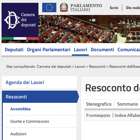
Scrivi
Sito mobi
Deputati
Organi Parlamentari
Lavori
Documenti
Comunica
Stai consultando:
Camera dei deputati
>
Lavori
>
Resoconti
>
Resoconti dell'As
Agenda dei Lavori
Resoconto d
Resoconti
Stenografico
Sommario
Assemblea
Frontespizio
Indice Alfabe
Giunte e Commissioni
Audizioni