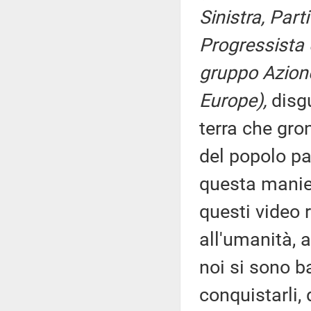
Sinistra, Par
Progressista 
gruppo Azione
Europe),
disg
terra che gron
del popolo pa
questa manier
questi video 
all'umanità, a
noi si sono ba
conquistarli, d