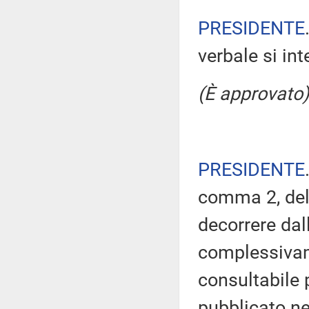
PRESIDENTE
verbale si in
(È approvato)
PRESIDENTE
comma 2, del
decorrere dal
complessivam
consultabile 
pubblicato nel