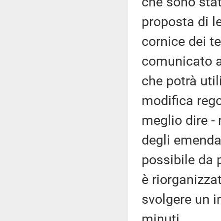
che sono stat
proposta di l
cornice dei te
comunicato a
che potrà uti
modifica rego
meglio dire - 
degli emendame
possibile da 
è riorganizzat
svolgere un i
minuti.