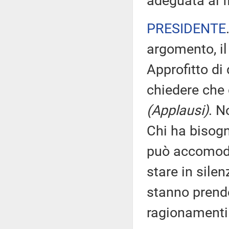
adeguata al f
PRESIDENTE
argomento, il
Approfitto di
chiedere che 
(Applausi)
. N
Chi ha bisogn
può accomodar
stare in sile
stanno prende
ragionamenti