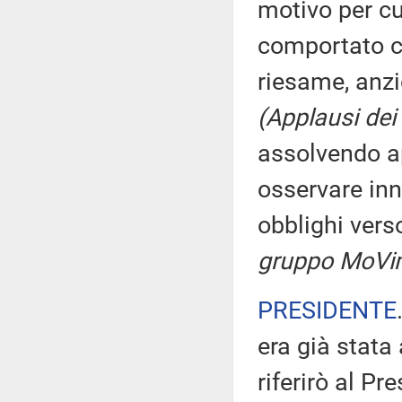
motivo per cu
comportato co
riesame, anzi
(Applausi dei
assolvendo ap
osservare inna
obblighi verso
gruppo MoVim
PRESIDENTE
era già stata
riferirò al Pr