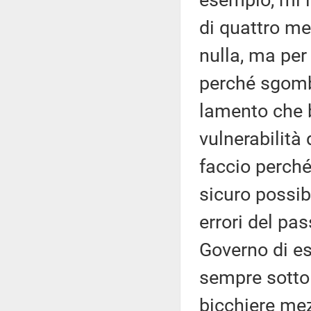
esempio, mi l
di quattro me
nulla, ma per
perché sgomb
lamento che b
vulnerabilità 
faccio perché 
sicuro possib
errori del pa
Governo di es
sempre sottol
bicchiere mez