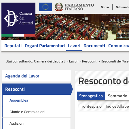
Scrivi
Sito mobi
Deputati
Organi Parlamentari
Lavori
Documenti
Comunica
Stai consultando:
Camera dei deputati
>
Lavori
>
Resoconti
>
Resoconti dell'As
Agenda dei Lavori
Resoconto d
Resoconti
Stenografico
Sommario
Assemblea
Frontespizio
Indice Alfabe
Giunte e Commissioni
Audizioni