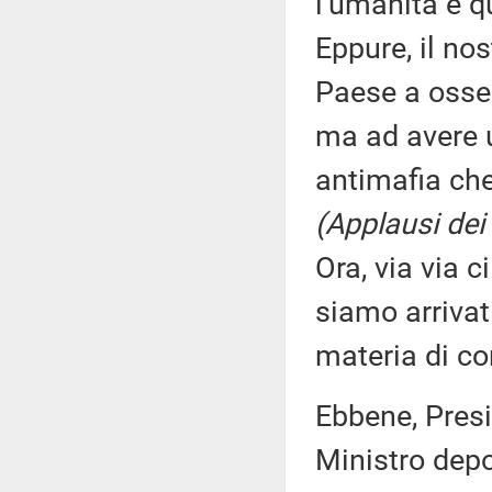
l'umanità è q
Eppure, il nos
Paese a osser
ma ad avere u
antimafia ch
(Applausi dei
Ora, via via c
siamo arrivat
materia di co
Ebbene, Presi
Ministro depos