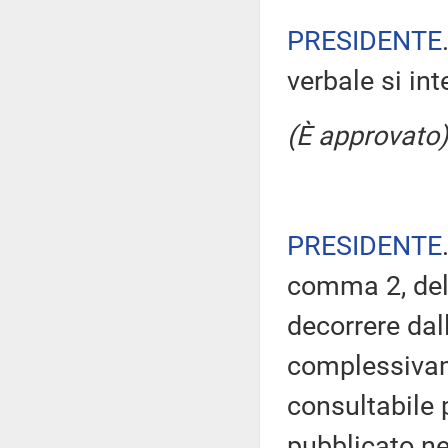
PRESIDENTE
verbale si in
(È approvato)
PRESIDENTE
comma 2, del
decorrere dal
complessivam
consultabile 
pubblicato nel