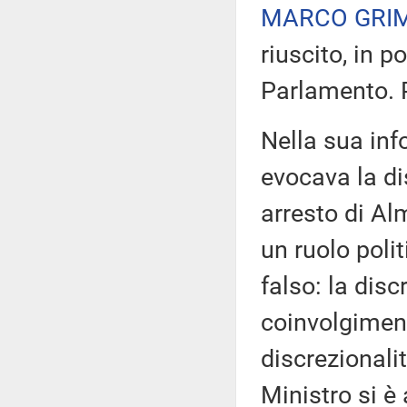
MARCO GRI
riuscito, in p
Parlamento. P
Nella sua info
evocava la di
arresto di Al
un ruolo poli
falso: la disc
coinvolgiment
discrezionalit
Ministro si è 