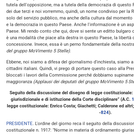
tutela dell'opposizione, ma a tutela della democrazia di questo
dei due terzi e noi vorremmo, quindi, un nome condiviso per la Ra
solo del servizio pubblico, ma anche della cultura dal momento c
e la democrazia in questo Paese. Anche l'informazione è un asp
Paese. Mi rendo conto che qui, dove si sente un editto bulgaro 
è una modalità che piace alla destra in questo Paese, la libertà
concessione. Invece, essa è un perno fondamentale della nost
del gruppo MoVimento 5 Stelle)
.
Ebbene, noi siamo a difesa del giornalismo d'inchiesta, siamo a 
cittadini italiani. Quindi, vi prego di portare questo caso alla P
bloccati i lavori della Commissione perché dobbiamo supinamen
maggioranza
(Applausi dei deputati del gruppo MoVimento 5 Ste
Seguito della discussione del disegno di legge costituzionale
giurisdizionale e di istituzione della Corte disciplinare” (A.C.
legge costituzionale: Enrico Costa; Giachetti; Calderone ed altri
-
824
​).
PRESIDENTE
. L'ordine del giorno reca il seguito della discussi
costituzionale n. 1917: “Norme in materia di ordinamento giurisdi