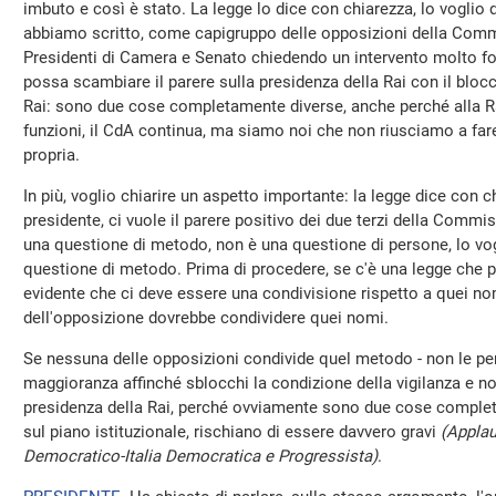
imbuto e così è stato. La legge lo dice con chiarezza, lo voglio d
abbiamo scritto, come capigruppo delle opposizioni della Commis
Presidenti di Camera e Senato chiedendo un intervento molto fo
possa scambiare il parere sulla presidenza della Rai con il blo
Rai: sono due cose completamente diverse, anche perché alla Ra
funzioni, il CdA continua, ma siamo noi che non riusciamo a fare
propria.
In più, voglio chiarire un aspetto importante: la legge dice con c
presidente, ci vuole il parere positivo dei due terzi della Commis
una questione di metodo, non è una questione di persone, lo vog
questione di metodo. Prima di procedere, se c'è una legge che pr
evidente che ci deve essere una condivisione rispetto a quei no
dell'opposizione dovrebbe condividere quei nomi.
Se nessuna delle opposizioni condivide quel metodo - non le per
maggioranza affinché sblocchi la condizione della vigilanza e non
presidenza della Rai, perché ovviamente sono due cose complet
sul piano istituzionale, rischiano di essere davvero gravi
(Applau
Democratico-Italia Democratica e Progressista)
.