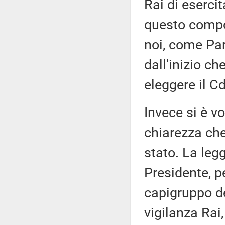
Rai di esercit
questo compo
noi, come Par
dall'inizio c
eleggere il C
Invece si è v
chiarezza che
stato. La legg
Presidente, p
capigruppo d
vigilanza Rai