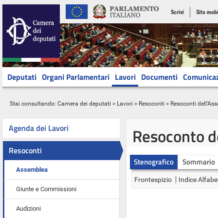
Scrivi
Sito mobi
Deputati
Organi Parlamentari
Lavori
Documenti
Comunica
Stai consultando:
Camera dei deputati
>
Lavori
>
Resoconti
>
Resoconti dell'As
Agenda dei Lavori
Resoconto d
Resoconti
Stenografico
Sommario
Assemblea
Frontespizio
Indice Alfabe
Giunte e Commissioni
Audizioni