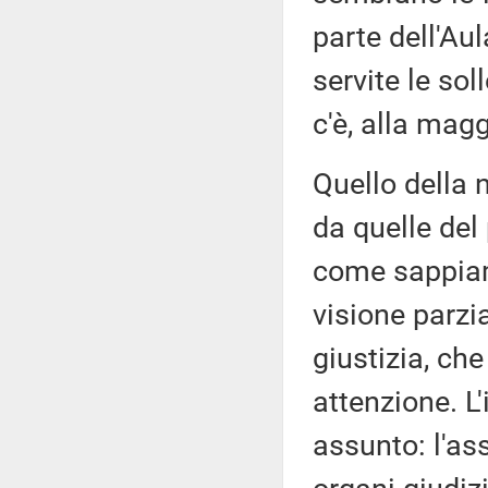
parte dell'Au
servite le sol
c'è, alla mag
Quello della 
da quelle del
come sappiam
visione parzi
giustizia, ch
attenzione. L'
assunto: l'as