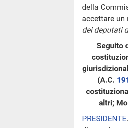
della Commi
accettare un
dei deputati 
Seguito d
costituzio
giurisdizional
(A.C.
19
costituziona
altri; M
PRESIDENTE