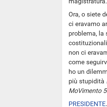
magistratura.
Ora, o siete 
ci eravamo ar
problema, la 
costituzional
non ci eravam
come seguirvi
ho un dilemma
più stupidità
MoVimento 5 
PRESIDENTE