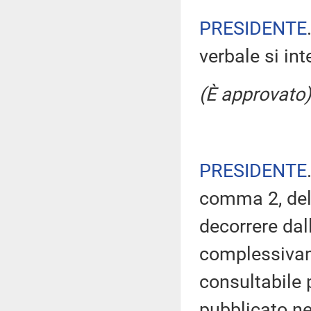
PRESIDENTE
verbale si in
(È approvato)
PRESIDENTE
comma 2, del
decorrere dal
complessivam
consultabile 
pubblicato nel