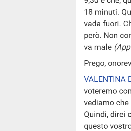
9,30 e che, q
18 minuti. Qui
vada fuori. Ch
però. Non co
va male
(App
Prego, onorev
VALENTINA 
voteremo con
vediamo che e
Quindi, direi
questo vostro