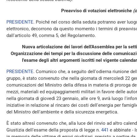
Preavviso di votazioni elettroniche
(o
PRESIDENTE
. Poiché nel corso della seduta potranno aver luo
elettronico, decorrono da questo momento i termini di preavviso 
dall'articolo 49, comma 5, del Regolamento.
Nuova articolazione dei lavori dell'Assemblea per la se
Organizzazione dei tempi per la discussione delle comunicazio
l'esame degli altri argomenti iscritti nel vigente calendar
PRESIDENTE
. Comunico che, a seguito dell'odierna riunione del
gruppo, è stato convenuto che nella giornata di mercoledì 22 gen
comunicazioni del Ministro della difesa in materia di proroga del
mezzi, materiali ed equipaggiamenti militari in favore delle auto
nella giornata di giovedì 23 gennaio, alle ore 9, avrà luogo l'inf
iniziative in relazione al rincaro dei costi dell'energia per famig
del Ministro dell'ambiente e della sicurezza energetica.
È stato altresì convenuto che, alla luce del rinvio ad altro cale
Giustizia dell'esame della proposta di legge n.
441
​ e abbinate -
in memoria delle vittime di errori giudiziari, previsto a partire da