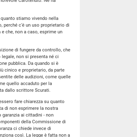
'onorevole Carotenuto. Ne ha
, quanto stiamo vivendo nella
 perché c'è un uso proprietario di
ia e che, non a caso, esprime un
sizione di fungere da controllo, che
 legale, non si presenta né ci
nione pubblica. Da quando si è
cinico e proprietario, da parte
entite delle audizioni, come quelle
come quello accaduto per la
a dallo scrittore Scurati.
tessero fare chiarezza su quanto
sta di non esprimere la nostra
 garanzia ai cittadini - non
 componenti della Commissione di
oranza ci chiede invece di
ziona così. La legge è fatta non a