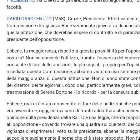
PRESIDENTE
. Ha chiesto di parlare, sullo stesso argomento, l
facoltà.
DARIO CAROTENUTO
(
M5S
). Grazie, Presidente. Effettivamente
Commissione di vigilanza Rai è veramente grave e va denunciato,
quella istituzione, che dovrebbe essere di controllo e di garanz
presidente dell'opposizione.
Ebbene, la maggioranza, rispetto a questa possibilità per l'oppo
cosa fa? Non ne concede l'utilizzo, tramite l'assenza del numero
consente di fare delle audizioni, le più urgenti, proprio per l'opi
insediata questa Commissione, abbiamo visto un uso sempre più 
della maggioranza, di questa istituzione. Non ci sono state cons
dei direttori dei telegiornali, dopo casi particolarmente gravi, 
trasmissione di Serena Bortone - lo ricordo - per la censura subit
Ebbene, mai ci è stato consentito di fare delle audizioni che po
era avvenuto e, oggi, ci troviamo di fronte addirittura alla richie
opinione sulla presidenza della Rai. C'è una legge, che dà proprio
all'opposizione - dovendo trovare una quadra sui due terzi dei
vigilanza di esprimere il voto sulla presidenza, ebbene, la maggi
accogliere supinamente il nome che ci è stato proposto. Non fun