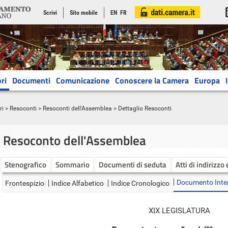
Scrivi
Sito mobile
EN
FR
ri
Documenti
Comunicazione
Conoscere la Camera
Europa
ri
>
Resoconti
>
Resoconti dell'Assemblea
> Dettaglio Resoconti
Resoconto dell'Assemblea
Stenografico
Sommario
Documenti di seduta
Atti di indirizzo
Documento Inte
Frontespizio
Indice Alfabetico
Indice Cronologico
XIX LEGISLATURA