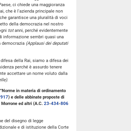
 Paese, ci chiede una maggioranza
i, che è l'azienda principale non
he garantisce una pluralità di voci
etto della democrazia nel nostro
ogni
tot
anni, perché evidentemente
 di informazione sembri quasi una
ra democrazia
(Applausi dei deputati
difesa della Rai, siamo a difesa dei
residenza perché è assurdo tenere
te accettare un nome voluto dalla
lle)
.
: “Norme in materia di ordinamento
1917
​) e delle abbinate proposte di
; Morrone ed altri (A.C.
23
​-
434
​-
806
one del disegno di legge
zionale e di istituzione della Corte