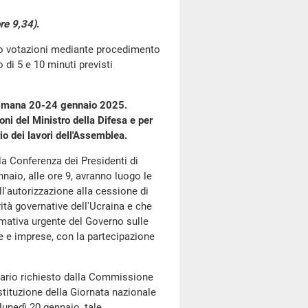
re 9,34)
.
go votazioni mediante procedimento
di 5 e 10 minuti previsti
ttimana 20-24 gennaio 2025.
ni del Ministro della Difesa e per
io dei lavori dell'Assemblea.
la Conferenza dei Presidenti di
naio, alle ore 9, avranno luogo le
l'autorizzazione alla cessione di
rità governative dell'Ucraina e che
ormativa urgente del Governo sulle
lie e imprese, con la partecipazione
ndario richiesto dalla Commissione
 Istituzione della Giornata nazionale
 lunedì 20 gennaio, tale