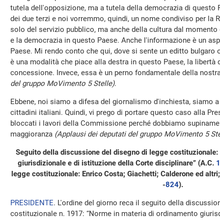
tutela dell'opposizione, ma a tutela della democrazia di questo
dei due terzi e noi vorremmo, quindi, un nome condiviso per la Ra
solo del servizio pubblico, ma anche della cultura dal momento c
e la democrazia in questo Paese. Anche l'informazione è un asp
Paese. Mi rendo conto che qui, dove si sente un editto bulgaro 
è una modalità che piace alla destra in questo Paese, la libertà
concessione. Invece, essa è un perno fondamentale della nost
del gruppo MoVimento 5 Stelle)
.
Ebbene, noi siamo a difesa del giornalismo d'inchiesta, siamo a 
cittadini italiani. Quindi, vi prego di portare questo caso alla P
bloccati i lavori della Commissione perché dobbiamo supinamen
maggioranza
(Applausi dei deputati del gruppo MoVimento 5 Ste
Seguito della discussione del disegno di legge costituzionale
giurisdizionale e di istituzione della Corte disciplinare” (A.C.
legge costituzionale: Enrico Costa; Giachetti; Calderone ed altri
-
824
​).
PRESIDENTE
. L'ordine del giorno reca il seguito della discussi
costituzionale n. 1917: “Norme in materia di ordinamento giurisdi