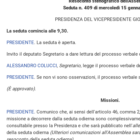
Resoconto stenografico dell'Ass
Seduta n. 409 di mercoledì 15 genn
PRESIDENZA DEL VICEPRESIDENTE GIO
La seduta comincia alle 9,30.
PRESIDENTE
. La seduta è aperta.
Invito il deputato Segretario a dare lettura del processo verbale
ALESSANDRO COLUCCI
,
Segretario
, legge il processo verbale de
PRESIDENTE
. Se non vi sono osservazioni, il processo verbale 
(È approvato)
.
Missioni.
PRESIDENTE
. Comunico che, ai sensi dell'articolo 46, comma 2,
missione a decorrere dalla seduta odierna sono complessivamen
consultabile presso la Presidenza e che sarà pubblicato nell'
all
della seduta odierna
(Ulteriori comunicazioni all'Assemblea sara
resoconto della seduta odierna)
.