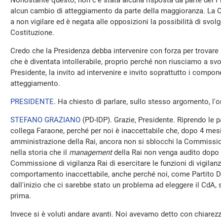
Nonostante questo, non c'è stata alcuna risposta da parte dei P
alcun cambio di atteggiamento da parte della maggioranza. La 
a non vigilare ed è negata alle opposizioni la possibilità di svolg
Costituzione.
Credo che la Presidenza debba intervenire con forza per trovar
che è diventata intollerabile, proprio perché non riusciamo a svol
Presidente, la invito ad intervenire e invito soprattutto i comp
atteggiamento.
PRESIDENTE
. Ha chiesto di parlare, sullo stesso argomento, l'
STEFANO GRAZIANO
(
PD-IDP
). Grazie, Presidente. Riprendo le 
collega Faraone, perché per noi è inaccettabile che, dopo 4 mesi
amministrazione della Rai, ancora non si sblocchi la Commission
nella storia che il
management
della Rai non venga audito dopo 
Commissione di vigilanza Rai di esercitare le funzioni di vigila
comportamento inaccettabile, anche perché noi, come Partito D
dall'inizio che ci sarebbe stato un problema ad eleggere il CdA, 
prima.
Invece si è voluti andare avanti. Noi avevamo detto con chiarez