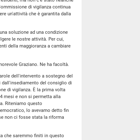
residenti, ma non c'è stato neanche
Commissione di vigilanza continua
ere un'attività che è garantita dalla
e una soluzione ad una condizione
gere le nostre attività. Per cui,
onenti della maggioranza a cambiare
onorevole Graziano. Ne ha facoltà.
parole dell'intervento a sostegno del
 dall'insediamento del consiglio di
e di vigilanza. È la prima volta
4 mesi e non si permetta alla
nza. Riteniamo questo
emocratico, lo avevamo detto fin
se non ci fosse stata la riforma
za che saremmo finiti in questo