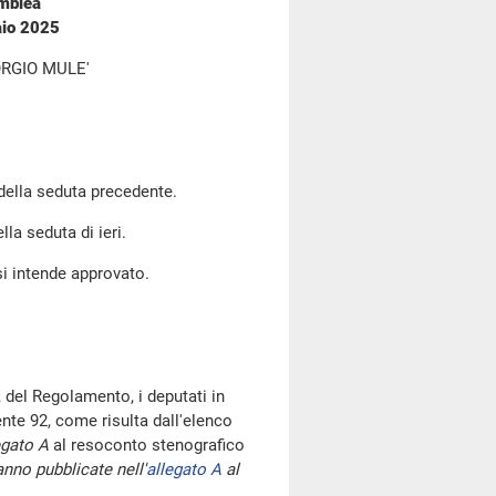
emblea
aio 2025
RGIO MULE'
 della seduta precedente.
lla seduta di ieri.
si intende approvato.
 del Regolamento, i deputati in
te 92, come risulta dall'elenco
egato A
al resoconto stenografico
nno pubblicate nell'
allegato A
al