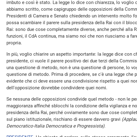
imbuto e così è stato. La legge lo dice con chiarezza, lo voglio d
abbiamo scritto, come capigruppo delle opposizioni della Commis
Presidenti di Camera e Senato chiedendo un intervento molto fo
possa scambiare il parere sulla presidenza della Rai con il blo
Rai: sono due cose completamente diverse, anche perché alla Ra
funzioni, il CdA continua, ma siamo noi che non riusciamo a fare
propria.
In più, voglio chiarire un aspetto importante: la legge dice con c
presidente, ci vuole il parere positivo dei due terzi della Commis
una questione di metodo, non è una questione di persone, lo vog
questione di metodo. Prima di procedere, se c'è una legge che pr
evidente che ci deve essere una condivisione rispetto a quei no
dell'opposizione dovrebbe condividere quei nomi.
Se nessuna delle opposizioni condivide quel metodo - non le per
maggioranza affinché sblocchi la condizione della vigilanza e non
presidenza della Rai, perché ovviamente sono due cose complet
sul piano istituzionale, rischiano di essere davvero gravi
(Applau
Democratico-Italia Democratica e Progressista)
.