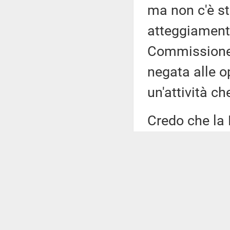
ma non c'è s
atteggiament
Commissione d
negata alle o
un'attività ch
Credo che la 
per trovare u
diventata int
svolgere le no
ad intervenir
maggioranza 