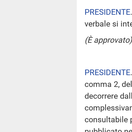
PRESIDENTE
verbale si in
(È approvato)
PRESIDENTE
comma 2, del
decorrere dal
complessivam
consultabile 
pubblicato nel