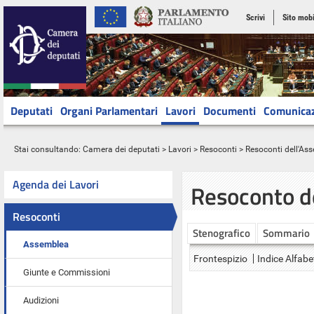
Scrivi
Sito mobi
Deputati
Organi Parlamentari
Lavori
Documenti
Comunica
Stai consultando:
Camera dei deputati
>
Lavori
>
Resoconti
>
Resoconti dell'As
Agenda dei Lavori
Resoconto d
Resoconti
Stenografico
Sommario
Assemblea
Frontespizio
Indice Alfabe
Giunte e Commissioni
Audizioni