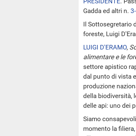
PRESIDENTE
. Pas
Gadda ed altri n.
3
Il Sottosegretario d
foreste, Luigi D'Er
LUIGI D'ERAMO
,
Sot
alimentare e le fo
settore apistico r
dal punto di vista e
produzione naziona
della biodiversità,
delle api: uno dei 
Siamo consapevoli d
momento la filiera,