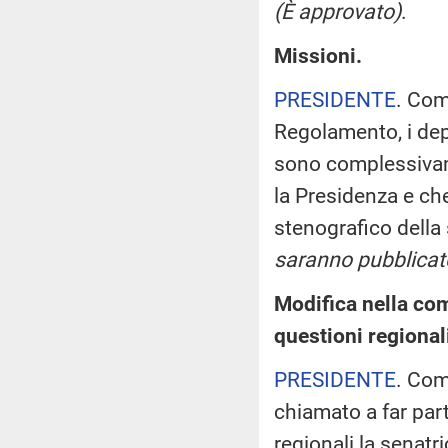
(È approvato)
.
Missioni.
PRESIDENTE
. Com
Regolamento, i dep
sono complessivame
la Presidenza e che
stenografico della
saranno pubblicate
Modifica nella co
questioni regional
PRESIDENTE
. Com
chiamato a far par
regionali la senatr