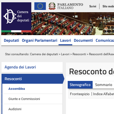
Scrivi
Sito mobi
Deputati
Organi Parlamentari
Lavori
Documenti
Comunica
Stai consultando:
Camera dei deputati
>
Lavori
>
Resoconti
>
Resoconti dell'As
Agenda dei Lavori
Resoconto d
Resoconti
Stenografico
Sommario
Assemblea
Frontespizio
Indice Alfabe
Giunte e Commissioni
Audizioni