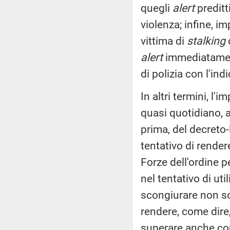
quegli
alert
preditti
violenza; infine, im
vittima di
stalking
d
alert
immediatamente
di polizia con l'in
In altri termini, l
quasi quotidiano, a
prima, del decreto
tentativo di render
Forze dell'ordine p
nel tentativo di ut
scongiurare non so
rendere, come dire,
superare anche co