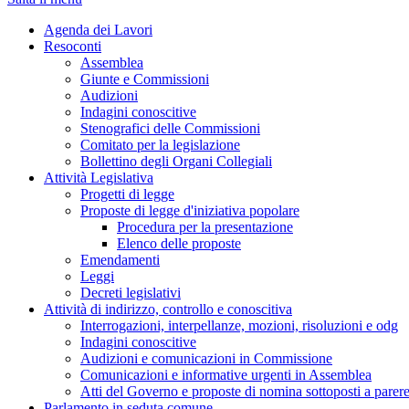
Agenda dei Lavori
Resoconti
Assemblea
Giunte e Commissioni
Audizioni
Indagini conoscitive
Stenografici delle Commissioni
Comitato per la legislazione
Bollettino degli Organi Collegiali
Attività Legislativa
Progetti di legge
Proposte di legge d'iniziativa popolare
Procedura per la presentazione
Elenco delle proposte
Emendamenti
Leggi
Decreti legislativi
Attività di indirizzo, controllo e conoscitiva
Interrogazioni, interpellanze, mozioni, risoluzioni e odg
Indagini conoscitive
Audizioni e comunicazioni in Commissione
Comunicazioni e informative urgenti in Assemblea
Atti del Governo e proposte di nomina sottoposti a parer
Parlamento in seduta comune