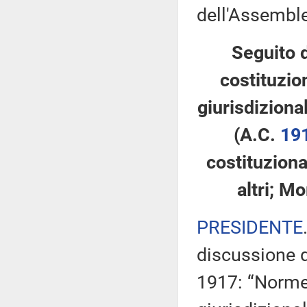
dell'Assembl
Seguito d
costituzio
giurisdizional
(A.C.
19
costituziona
altri; M
PRESIDENTE
discussione d
1917: “Norme