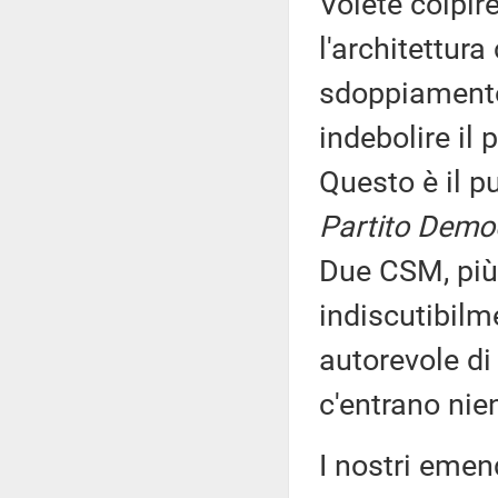
Volete colpire
l'architettura
sdoppiamento
indebolire il
Questo è il p
Partito Democ
Due CSM, più 
indiscutibil
autorevole di
c'entrano nien
I nostri emen