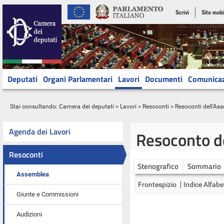
Scrivi
Sito mobi
Deputati
Organi Parlamentari
Lavori
Documenti
Comunica
Stai consultando:
Camera dei deputati
>
Lavori
>
Resoconti
>
Resoconti dell'As
Agenda dei Lavori
Resoconto d
Resoconti
Stenografico
Sommario
Assemblea
Frontespizio
Indice Alfabe
Giunte e Commissioni
Audizioni