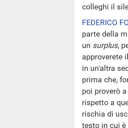
colleghi il sil
FEDERICO F
parte della ma
un
surplus
, p
approverete i
in un'altra s
prima che, for
poi proverò a
rispetto a qu
rischia di us
testo in cui è