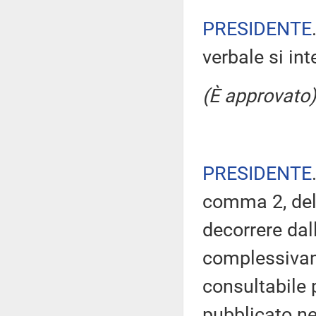
PRESIDENTE
verbale si in
(È approvato)
PRESIDENTE
comma 2, del
decorrere dal
complessivam
consultabile 
pubblicato nel