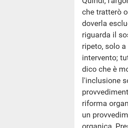
Quindi, l'arg
che tratterò 
doverla esclu
riguarda il s
ripeto, solo a
intervento; t
dico che è m
l'inclusione 
provvediment
riforma organ
un provvedi
organica, Pre