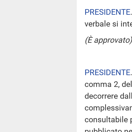
PRESIDENTE
verbale si in
(È approvato)
PRESIDENTE
comma 2, del
decorrere dal
complessivam
consultabile 
pubblicato nel