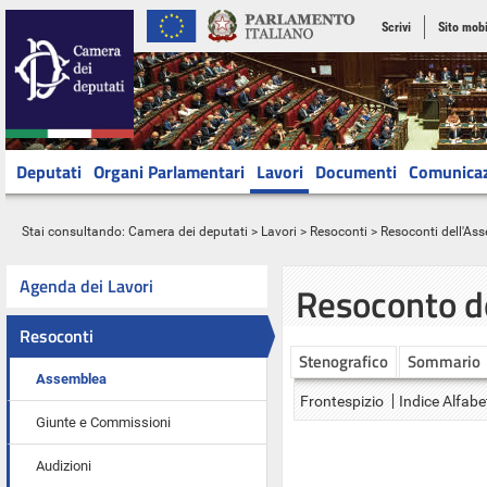
Scrivi
Sito mobi
Deputati
Organi Parlamentari
Lavori
Documenti
Comunica
Stai consultando:
Camera dei deputati
>
Lavori
>
Resoconti
>
Resoconti dell'As
Agenda dei Lavori
Resoconto d
Resoconti
Stenografico
Sommario
Assemblea
Frontespizio
Indice Alfabe
Giunte e Commissioni
Audizioni