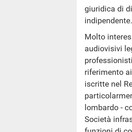
giuridica di d
indipendente
Molto interess
audiovisivi le
professionist
riferimento ai
iscritte nel R
particolarmen
lombardo - co
Società infra
funzioni di c