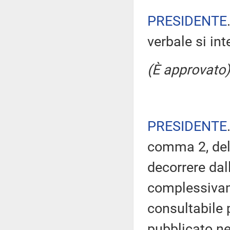
PRESIDENTE
verbale si in
(È approvato)
PRESIDENTE
comma 2, del
decorrere dal
complessivam
consultabile 
pubblicato nel