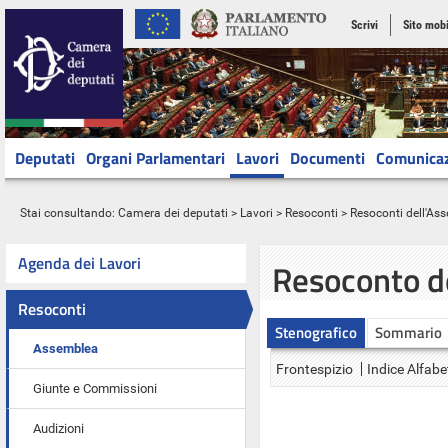
Scrivi
Sito mobi
Deputati
Organi Parlamentari
Lavori
Documenti
Comunica
Stai consultando:
Camera dei deputati
>
Lavori
>
Resoconti
>
Resoconti dell'As
Agenda dei Lavori
Resoconto d
Resoconti
Stenografico
Sommario
Assemblea
Frontespizio
Indice Alfabe
Giunte e Commissioni
Audizioni