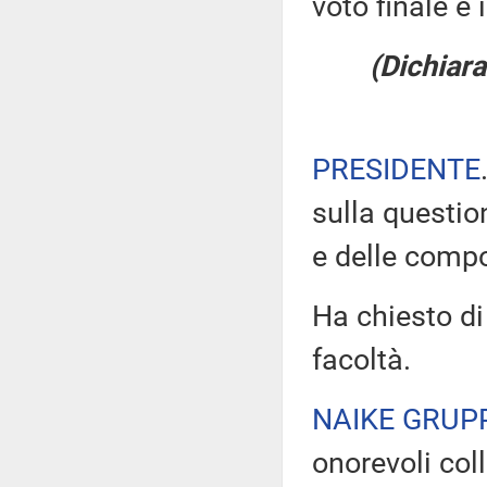
voto finale e i
(Dichiara
PRESIDENTE
sulla questio
e delle compo
Ha chiesto di
facoltà.
NAIKE GRUP
onorevoli col