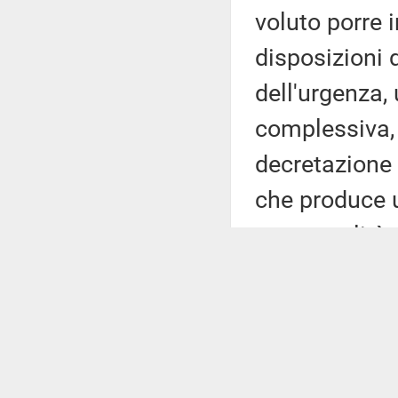
voluto porre 
disposizioni d
dell'urgenza
complessiva, 
decretazione 
che produce u
poca qualità.
Tutto quanto 
penalizza gra
Parlamento, r
meri certifica