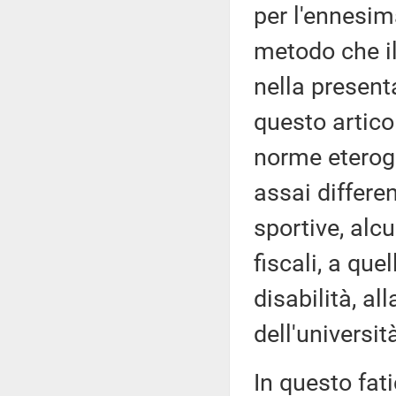
per l'ennesima
metodo che i
nella present
questo articol
norme eterog
assai differe
sportive, alc
fiscali, a que
disabilità, al
dell'universit
In questo fat