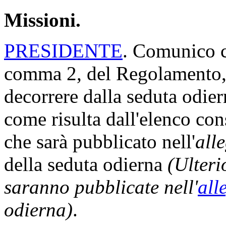
verbale si intende approvato
(È approvato)
.
Missioni.
PRESIDENTE
. Comunico ch
comma 2, del Regolamento, 
decorrere dalla seduta odi
come risulta dall'elenco con
che sarà pubblicato nell'
all
della seduta odierna
(Ulteri