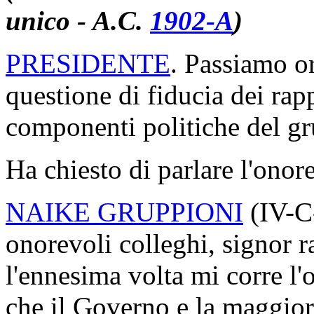
voto finale.
(Dichiarazioni di voto sulla
unico - A.C.
1902-A
​)
PRESIDENTE
. Passiamo or
questione di fiducia dei rap
componenti politiche del g
Ha chiesto di parlare l'onor
NAIKE GRUPPIONI
(
IV-
onorevoli colleghi, signor 