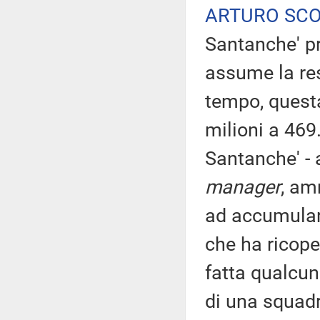
ARTURO SC
Santanche' pr
assume la res
tempo, questa
milioni a 469
Santanche' - a
manager
, am
ad accumulare
che ha ricop
fatta qualcun
di una squadr