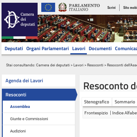
Scrivi
Sito mobi
Deputati
Organi Parlamentari
Lavori
Documenti
Comunica
Stai consultando:
Camera dei deputati
>
Lavori
>
Resoconti
>
Resoconti dell'As
Agenda dei Lavori
Resoconto d
Resoconti
Stenografico
Sommario
Assemblea
Frontespizio
Indice Alfabe
Giunte e Commissioni
Audizioni