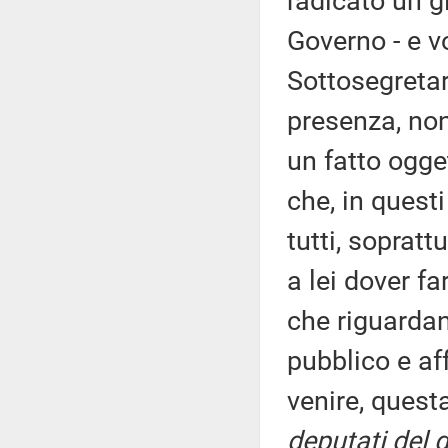
radicato un gi
Governo - e vo
Sottosegretar
presenza, non
un fatto ogge
che, in questi
tutti, sopratt
a lei dover fa
che riguardan
pubblico e af
venire, quest
deputati del 