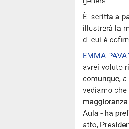
generali.
È iscritta a 
illustrerà la
di cui è cofir
EMMA PAVAN
avrei voluto 
comunque, a q
vediamo che 
maggioranza 
Aula - ha pre
atto, Presiden