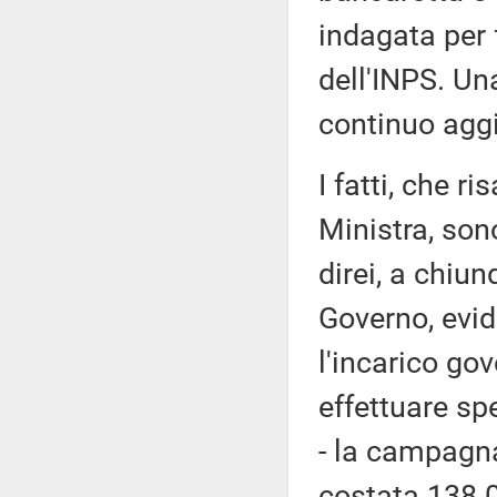
indagata per f
dell'INPS. Un
continuo agg
I fatti, che r
Ministra, son
direi, a chiu
Governo, evi
l'incarico go
effettuare spe
- la campagna
costata 138.0