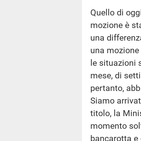
Quello di og
mozione è sta
una differen
una mozione c
le situazioni
mese, di sett
pertanto, ab
Siamo arrivati
titolo, la Min
momento solt
bancarotta e 