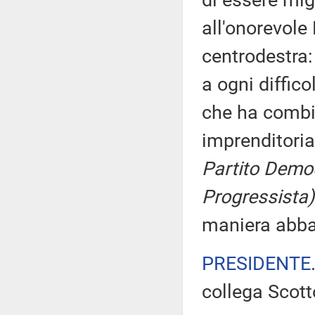
di essere mig
all'onorevole B
centrodestra:
a ogni diffico
che ha combi
imprenditori
Partito Democ
Progressista)
maniera abb
PRESIDENTE
collega Scott