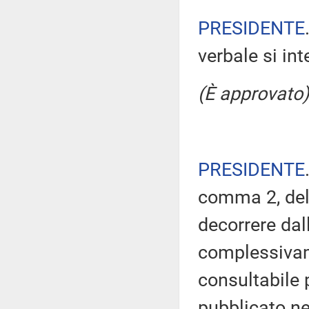
PRESIDENTE
verbale si in
(È approvato)
PRESIDENTE
comma 2, del
decorrere dal
complessivam
consultabile 
pubblicato nel