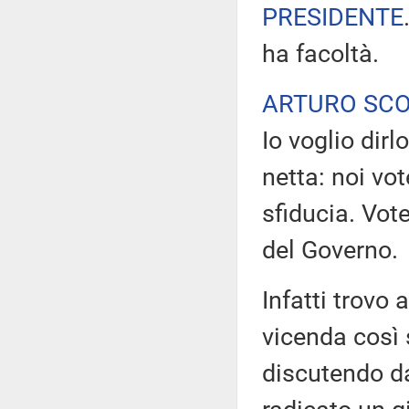
PRESIDENTE
ha facoltà.
ARTURO SC
Io voglio dir
netta: noi vo
sfiducia. Vot
del Governo.
Infatti trovo 
vicenda così s
discutendo da