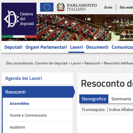
Scrivi
Sito mobi
Deputati
Organi Parlamentari
Lavori
Documenti
Comunica
Stai consultando:
Camera dei deputati
>
Lavori
>
Resoconti
>
Resoconti dell'As
Agenda dei Lavori
Resoconto d
Resoconti
Stenografico
Sommario
Assemblea
Frontespizio
Indice Alfabe
Giunte e Commissioni
Audizioni