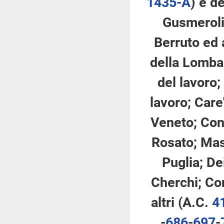
1435-A
​) e 
Gusmeroli 
Berruto ed 
della Lombar
del lavoro;
lavoro; Care'
Veneto; Cons
Rosato; Masc
Puglia; De
Cherchi; Con
altri (A.C.
4
-
686
​-
697
​-