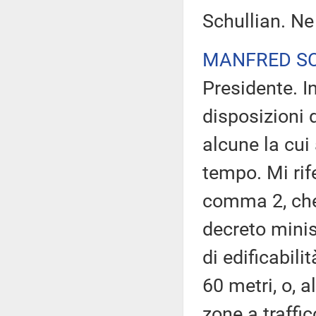
Schullian. Ne
MANFRED S
Presidente. 
disposizioni 
alcune la cu
tempo. Mi rife
comma 2, che 
decreto minist
di edificabili
60 metri, o, a
zone a traffico