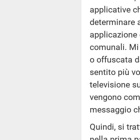
applicative 
determinare a 
applicazione 
comunali. Mi
o offuscata d
sentito più vo
televisione s
vengono comu
messaggio ch
Quindi, si tr
nella prima p