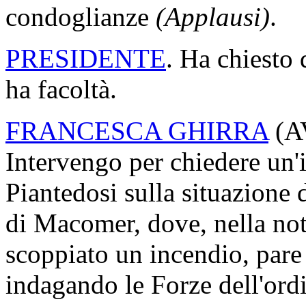
instancabile e appassionato 
a essere considerato un prot
prendere posizione in difesa
stata espressione potente e u
artistica, ha partecipato a i
internazionali, come la Qua
di Venezia, e ha ricevuto n
ultima, indimenticabile Anto
Museo di Palazzo Cipolla, 
Fondazione Terzo Pilastro. A