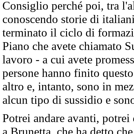
DARIO CAROTENUTO
(
po' di difficoltà a sentire 
PRESIDENTE
. Non c'è alcu
regole e del Regolamento.
DARIO CAROTENUTO
(
politica. Quindi, nel momen
Ministro accusato di aver fat
dei cittadini, allora noi sia
maggior ragione, vogliamo s