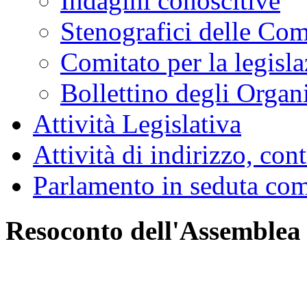
LAVORI
MENU DI NAVIGAZION
Salta il menu
Agenda dei Lavori
Resoconti
Assemblea
Giunte e Commissioni
Audizioni