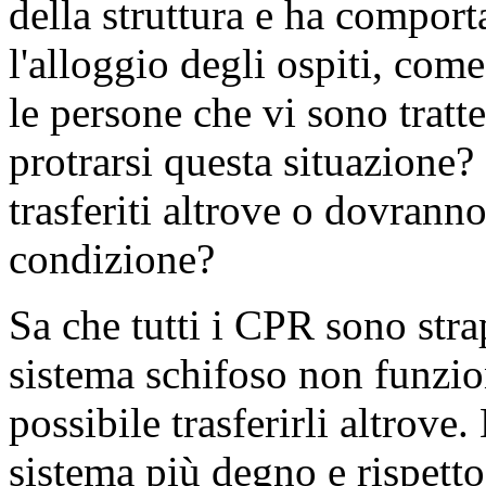
condoglianze
(Applausi)
.
PRESIDENTE
. Ha chiesto 
ha facoltà.
FRANCESCA GHIRRA
(
A
Intervengo per chiedere un'
Piantedosi sulla situazione 
di Macomer, dove, nella not
scoppiato un incendio, pare 
indagando le Forze dell'ordi