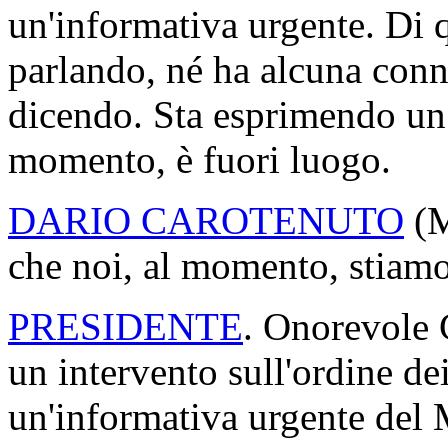
dei deputati del gruppo Mo
in giro gli italiani e allora
giro gli italiani più in diffi
sconvolge affatto, perché, t
siede una Ministra che è sta
tragedia come il COVID: si 
per dipendenti che continua
per la cassa integrazione…
PRESIDENTE
. Onorevole 
ha chiesto di fare un interve