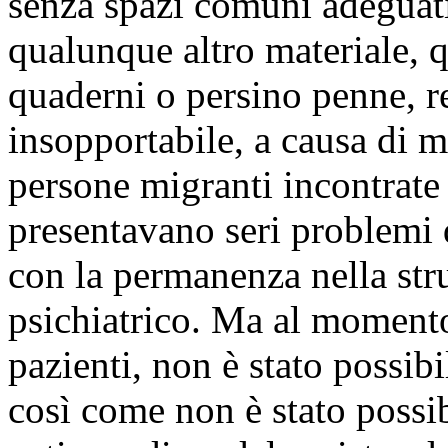
Il CPR di Macomer, che saba
un medico e ad un operatore 
No ai CPR e dell'associazio
segnalazioni e di gravi epis
massima sicurezza, che, oltr
ospitare gli stranieri in atte
presenta gravi caratteristic
struttura è articolata in 3 b
50 persone, che alloggiano i