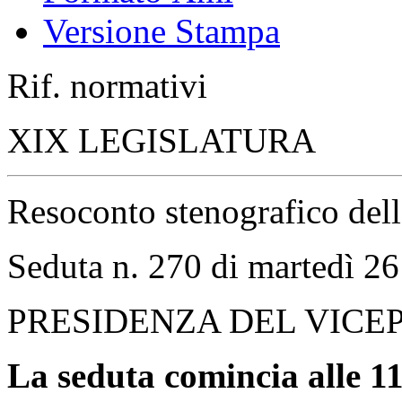
Stenografico
Sommario
Documenti di seduta
Atti di indirizzo e contro
Votazioni
Frontespizio
Indice Alfabetico
Indice Cronologico
Documento Intero
Formato Xml