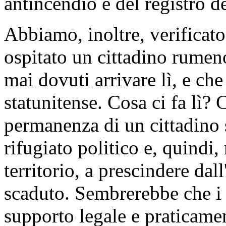
senza spazi comuni adeguati.
qualunque altro materiale, qu
quaderni o persino penne, 
insopportabile, a causa di m
persone migranti incontrate
presentavano seri problemi d
con la permanenza nella strut
psichiatrico. Ma al momento
pazienti, non è stato possibi
così come non è stato possi