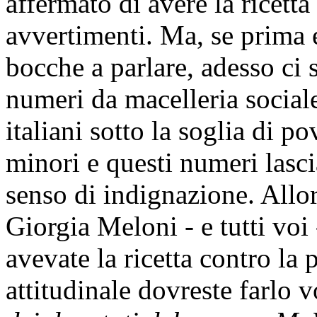
Ne ha facoltà.
DARIO CAROTENUTO
(
Intervengo per chiedere un'
dati allarmanti sulla povertà 
dati disastrosi, per i quali
riferire la Presidente del C
Vedete, in campagna elettora
e in Commissione che abbia
maggioranza, l'attuale Pres