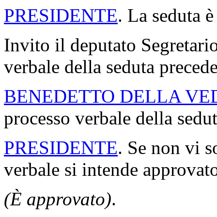
Versione Stampa
Rif. normativi
XIX LEGISLATURA
Resoconto stenografico del
Seduta n. 270 di martedì 2
PRESIDENZA DEL VICE
La seduta comincia alle 11