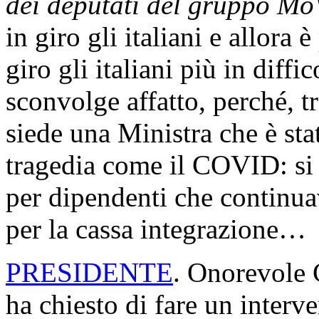
affermato di avere la ricetta 
avvertimenti. Ma, se prima e
bocche a parlare, adesso ci 
numeri da macelleria sociale
italiani sotto la soglia di p
minori e questi numeri lasc
senso di indignazione. Allo
Giorgia Meloni - e tutti voi 
avevate la ricetta contro la p
attitudinale dovreste farlo v