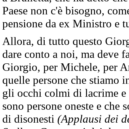
Consiglio perché poi, tra l'
conoscendo storie di italiani
terminato il ciclo di formaz
Piano che avete chiamato Su
lavoro - a cui avete promes
persone hanno finito questo
altro e, intanto, sono in me
alcun tipo di sussidio e son
Potrei andare avanti, potrei 
a Brunetta, che ha detto che