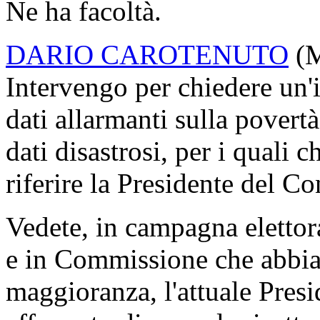
ampliare quelle esistenti. C
del gruppo Alleanza Verdi e
chiuderli. Faremo senz'altro
verificate le condizioni de
un'interrogazione al Minist
quest'Aula e il Paese siano
migranti vengono trattati d
cambi definitivamente rott
gruppo Alleanza Verdi e Sin
PRESIDENTE
. Ha chiesto 