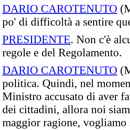
un'informativa urgente. Di 
parlando, né ha alcuna conn
dicendo. Sta esprimendo un 
momento, è fuori luogo.
DARIO CAROTENUTO
(
che noi, al momento, stia
PRESIDENTE
. Onorevole C
un intervento sull'ordine de
un'informativa urgente del 