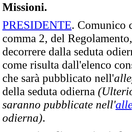
PRESIDENTE
. La seduta è
Invito il deputato Segretario
verbale della seduta precede
BENEDETTO DELLA VE
processo verbale della seduta
PRESIDENTE
. Se non vi s
verbale si intende approvato
(È approvato)
.