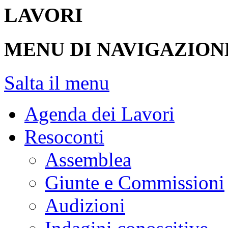
Cerca nel sito
Cerca
Stai consultando:
Camera d
>
Resoconti dell'Assemblea
INIZIO CONTENUTO