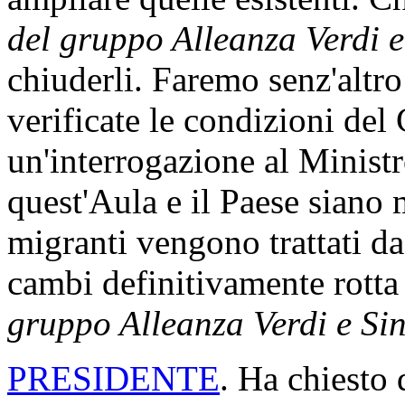
stesso avvocato, attraverso i
Presidente, i CPR sono
lage
fondamentali delle persone
gruppo Alleanza Verdi e Sin
sofferenza e abbandono, ch
nell'affrontare concretament
migratori e debbono essere 
permanenza al loro interno f
disumana, così come pensare