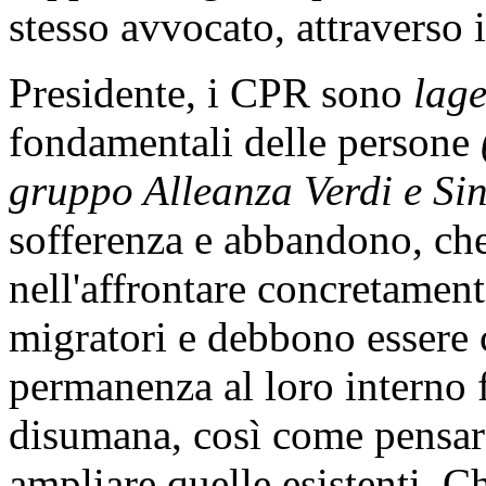
antincendio e del registro de
Abbiamo, inoltre, verificato 
ospitato un cittadino rumen
mai dovuti arrivare lì, e ch
statunitense. Cosa ci fa lì?
permanenza di un cittadino 
rifugiato politico e, quindi
territorio, a prescindere da
scaduto. Sembrerebbe che i 
supporto legale e praticamen