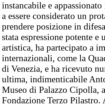
PRESIDENTE
. Ha chiesto 
Bonelli. Ne ha facoltà.
ANGELO BONELLI
(
AVS
comunicare che il 1° marzo 
all'età di 86 anni, Ennio Cal
maggiori artisti del second
rendere omaggio. Pittore gen
generoso, è stato un attento 
dinamismi e mutamenti, che