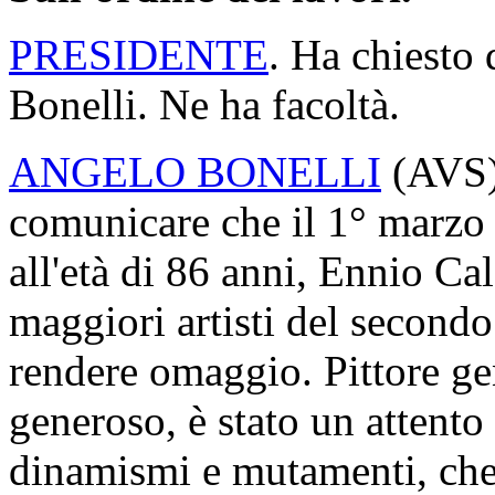
Preavviso di votazioni ele
PRESIDENTE
. Poiché nel 
luogo votazioni mediante p
decorrono da questo momento
20 minuti previsti dall'arti
Regolamento.
Sospendo pertanto la seduta,
La seduta, sospesa alle 11,
Sull'ordine dei lavori.