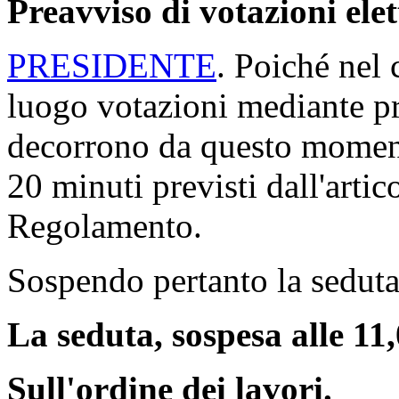
Missioni.
PRESIDENTE
. Comunico ch
comma 2, del Regolamento, 
decorrere dalla seduta odi
come risulta dall'elenco con
che sarà pubblicato nell'
all
della seduta odierna
(Ulteri
saranno pubblicate nell'
all
odierna)
.