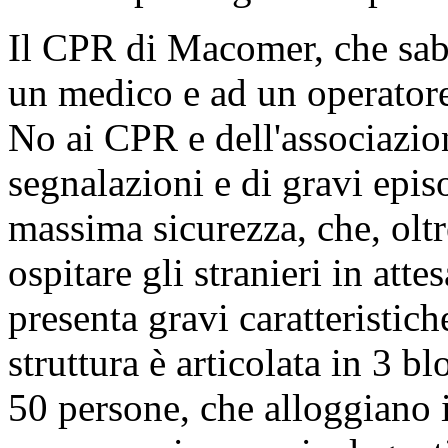
della struttura e ha comporta
l'alloggio degli ospiti, co
le persone che vi sono trat
protrarsi questa situazione?
trasferiti altrove o dovrann
condizione?
Sa che tutti i CPR sono stra
sistema schifoso non funzio
possibile trasferirli altrove.
sistema più degno e rispetto