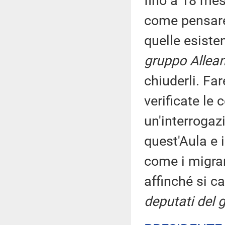
fino a 18 mes
come pensare 
quelle esiste
gruppo Allean
chiuderli. Fa
verificate le
un'interrogaz
quest'Aula e 
come i migran
affinché si c
deputati del 