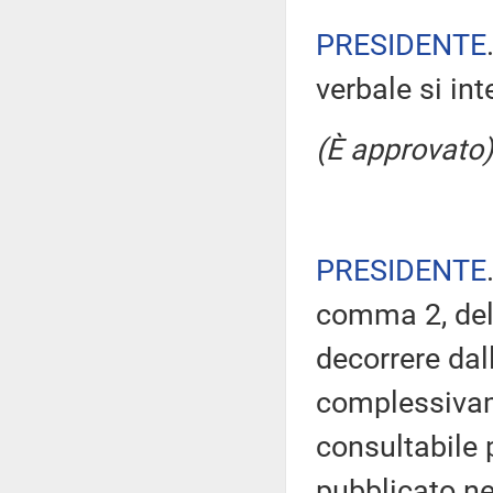
PRESIDENTE
verbale si in
(È approvato)
PRESIDENTE
comma 2, del
decorrere dal
complessivam
consultabile 
pubblicato nel