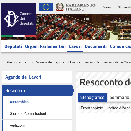
Scrivi
Sito mobi
Deputati
Organi Parlamentari
Lavori
Documenti
Comunica
Stai consultando:
Camera dei deputati
>
Lavori
>
Resoconti
>
Resoconti dell'As
Agenda dei Lavori
Resoconto d
Resoconti
Stenografico
Sommario
Assemblea
Frontespizio
Indice Alfabe
Giunte e Commissioni
Audizioni