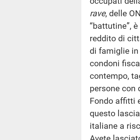
occupati della
rave
, delle ON
“battutine”, è
reddito di ci
di famiglie i
condoni fiscal
contempo, tag
persone con d
Fondo affitti
questo lascia
italiane a ris
Avete lasciato