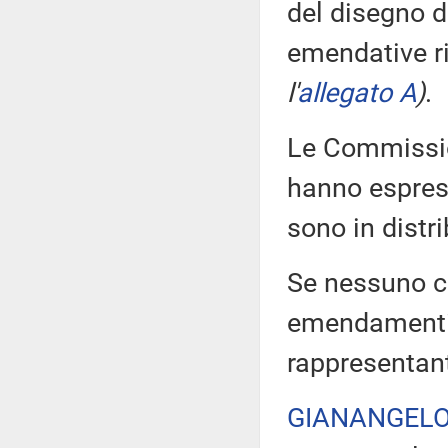
del disegno d
emendative rif
l'
allegato A
)
.
Le Commission
hanno espress
sono in distr
Se nessuno ch
emendamenti, 
rappresentant
GIANANGELO