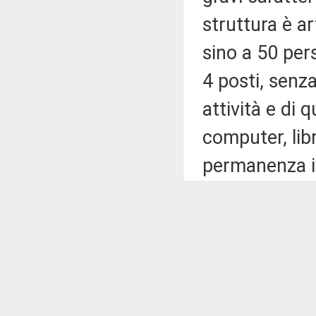
struttura è a
sino a 50 per
4 posti, senz
attività e di 
computer, lib
permanenza in
tensione. Alc
durante il so
salute, del t
struttura, sia
momento, nono