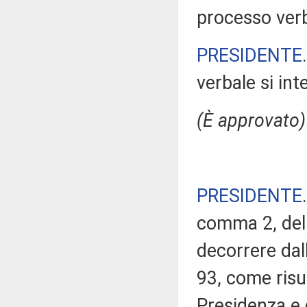
processo verba
PRESIDENTE
verbale si in
(È approvato)
PRESIDENTE
comma 2, del 
decorrere da
93, come risul
Presidenza e 