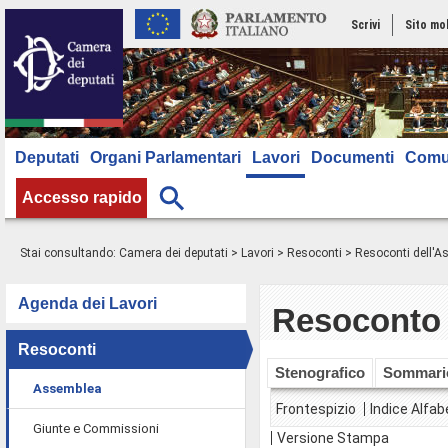
Scrivi
Sito mo
Deputati
Organi Parlamentari
Lavori
Documenti
Comu
Accesso rapido
Stai consultando:
Camera dei deputati
>
Lavori
>
Resoconti
>
Resoconti dell'
Agenda dei Lavori
Resoconto 
Resoconti
Stenografico
Sommari
Assemblea
Frontespizio
Indice Alfab
Giunte e Commissioni
Versione Stampa