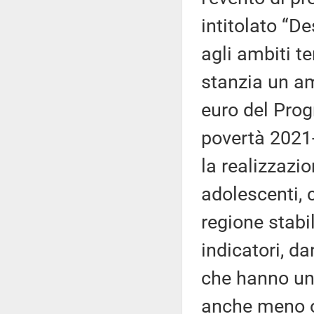
intitolato “D
agli ambiti ter
stanzia un am
euro del Prog
povertà 2021-
la realizzazi
adolescenti, 
regione stabi
indicatori, d
che hanno un
anche meno op