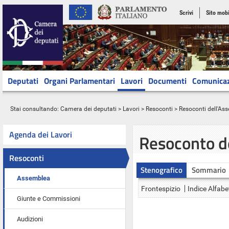
Scrivi
Sito mobi
Deputati
Organi Parlamentari
Lavori
Documenti
Comunica
Stai consultando:
Camera dei deputati
>
Lavori
>
Resoconti
>
Resoconti dell'As
Agenda dei Lavori
Resoconto d
Resoconti
Stenografico
Sommario
Assemblea
Frontespizio
Indice Alfabe
Giunte e Commissioni
Audizioni