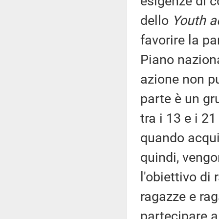
esigenze di c
dello
Youth a
favorire la pa
Piano naziona
azione non pu
parte è un gr
tra i 13 e i 2
quando acquis
quindi, vengon
l'obiettivo di
ragazze e raga
partecipare a