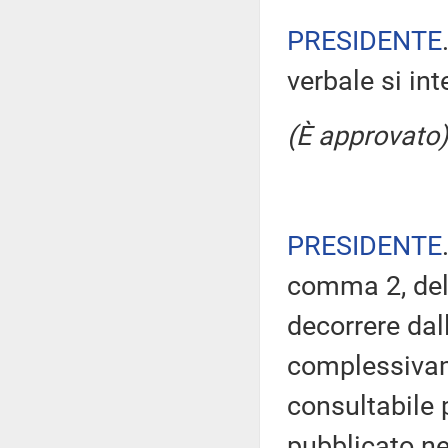
PRESIDENTE
verbale si in
(È approvato)
PRESIDENTE
comma 2, del
decorrere dal
complessivam
consultabile 
pubblicato nel