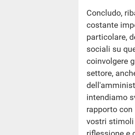
Concludo, ri
costante impe
particolare, d
sociali su qu
coinvolgere gli
settore, anch
dell'amminist
intendiamo sv
rapporto con 
vostri stimol
riflessione e