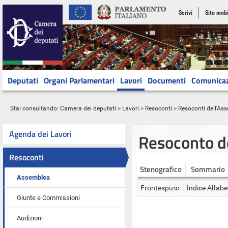
Scrivi
Sito mobi
Deputati
Organi Parlamentari
Lavori
Documenti
Comunica
Stai consultando:
Camera dei deputati
>
Lavori
>
Resoconti
>
Resoconti dell'As
Agenda dei Lavori
Resoconto d
Resoconti
Stenografico
Sommario
Assemblea
Frontespizio
Indice Alfabe
Giunte e Commissioni
Audizioni