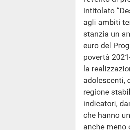
intitolato “D
agli ambiti ter
stanzia un am
euro del Prog
povertà 2021-
la realizzazi
adolescenti, 
regione stabi
indicatori, d
che hanno un
anche meno op