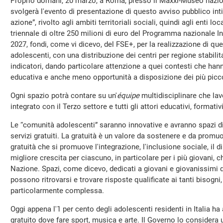
Proprio domani, 20 marzo, a Roma, presso il Maxxi-Museo naziona
svolgerà l'evento di presentazione di questo avviso pubblico in
azione”, rivolto agli ambiti territoriali sociali, quindi agli enti 
triennale di oltre 250 milioni di euro del Programma nazionale In
2027, fondi, come vi dicevo, del FSE+, per la realizzazione di qu
adolescenti, con una distribuzione dei centri per regione stabili
indicatori, dando particolare attenzione a quei contesti che ha
educativa e anche meno opportunità a disposizione dei più piccol
Ogni spazio potrà contare su un'
équipe
multidisciplinare che la
integrato con il Terzo settore e tutti gli attori educativi, formativi
Le “comunità adolescenti” saranno innovative e avranno spazi di
servizi gratuiti. La gratuità è un valore da sostenere e da promu
gratuità che si promuove l'integrazione, l'inclusione sociale, il di
migliore crescita per ciascuno, in particolare per i più giovani, c
Nazione. Spazi, come dicevo, dedicati a giovani e giovanissimi da
possono ritrovarsi e trovare risposte qualificate ai tanti bisogni,
particolarmente complessa.
Oggi appena l'1 per cento degli adolescenti residenti in Italia h
gratuito dove fare sport, musica e arte. Il Governo lo consider