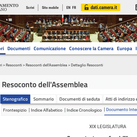
Scrivi
Sito mobile
EN
FR
ri
Documenti
Comunicazione
Conoscere la Camera
Europa
ri
>
Resoconti
>
Resoconti dell'Assemblea
> Dettaglio Resoconti
Resoconto dell'Assemblea
Stenografico
Sommario
Documenti di seduta
Atti di indirizzo
Documento Inte
Frontespizio
Indice Alfabetico
Indice Cronologico
XIX LEGISLATURA