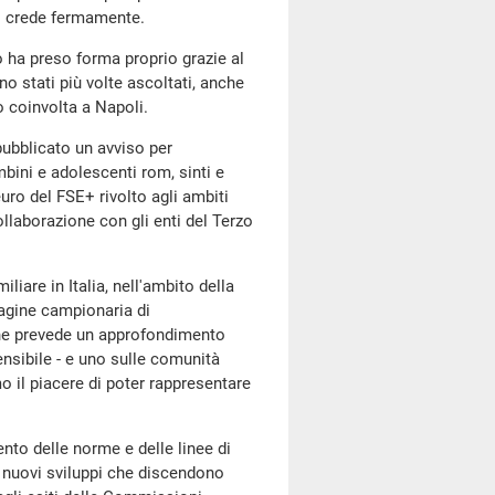
ui crede fermamente.
o ha preso forma proprio grazie al
o stati più volte ascoltati, anche
o coinvolta a Napoli.
 pubblicato un avviso per
mbini e adolescenti rom, sinti e
euro del FSE+ rivolto agli ambiti
n collaborazione con gli enti del Terzo
liare in Italia, nell'ambito della
agine campionaria di
 che prevede un approfondimento
ensibile - e uno sulle comunità
emo il piacere di poter rappresentare
nto delle norme e delle linee di
ei nuovi sviluppi che discendono