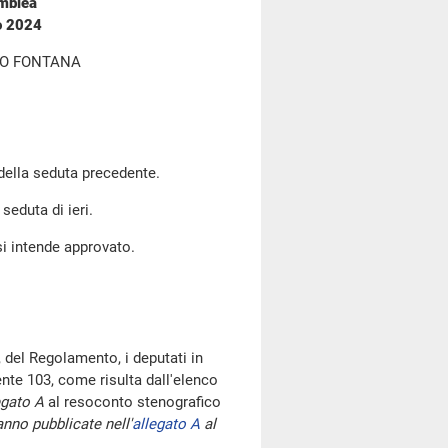
emblea
o 2024
ZO FONTANA
 della seduta precedente.
seduta di ieri.
si intende approvato.
 del Regolamento, i deputati in
te 103, come risulta dall'elenco
egato A
al resoconto stenografico
nno pubblicate nell'
allegato A
al