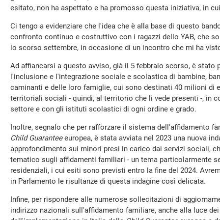
esitato, non ha aspettato e ha promosso questa iniziativa, in c
Ci tengo a evidenziare che l'idea che è alla base di questo band
confronto continuo e costruttivo con i ragazzi dello YAB, che son
lo scorso settembre, in occasione di un incontro che mi ha vist
Ad affiancarsi a questo avviso, già il 5 febbraio scorso, è stato
l'inclusione e l'integrazione sociale e scolastica di bambine, ba
caminanti e delle loro famiglie, cui sono destinati 40 milioni di 
territoriali sociali - quindi, al territorio che li vede presenti -, i
settore e con gli istituti scolastici di ogni ordine e grado.
Inoltre, segnalo che per rafforzare il sistema dell'affidamento fami
Child Guarantee
europea, è stata avviata nel 2023 una nuova ind
approfondimento sui minori presi in carico dai servizi sociali,
tematico sugli affidamenti familiari - un tema particolarmente s
residenziali, i cui esiti sono previsti entro la fine del 2024. Avr
in Parlamento le risultanze di questa indagine così delicata.
Infine, per rispondere alle numerose sollecitazioni di aggiorname
indirizzo nazionali sull'affidamento familiare, anche alla luce d