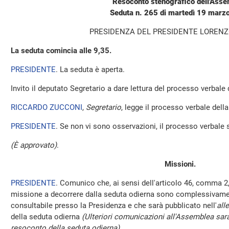
Resoconto stenografico dell'Ass
Seduta n. 265 di martedì 19 marz
PRESIDENZA DEL PRESIDENTE LOREN
La seduta comincia alle 9,35.
PRESIDENTE
. La seduta è aperta.
Invito il deputato Segretario a dare lettura del processo verbale
RICCARDO ZUCCONI
,
Segretario
, legge il processo verbale della 
PRESIDENTE
. Se non vi sono osservazioni, il processo verbale 
(È approvato)
.
Missioni.
PRESIDENTE
. Comunico che, ai sensi dell'articolo 46, comma 2,
missione a decorrere dalla seduta odierna sono complessivamen
consultabile presso la Presidenza e che sarà pubblicato nell'
all
della seduta odierna
(Ulteriori comunicazioni all'Assemblea sara
resoconto della seduta odierna)
.