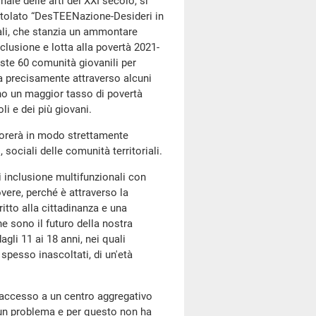
le delle arti del XXI secolo, si
titolato “DesTEENazione-Desideri in
locali, che stanzia un ammontare
clusione e lotta alla povertà 2021-
este 60 comunità giovanili per
ta precisamente attraverso alcuni
nno un maggior tasso di povertà
i e dei più giovani.
vorerà in modo strettamente
, sociali delle comunità territoriali.
 inclusione multifunzionali con
overe, perché è attraverso la
ritto alla cittadinanza e una
he sono il futuro della nostra
gli 11 ai 18 anni, nei quali
 spesso inascoltati, di un'età
a accesso a un centro aggregativo
a un problema e per questo non ha