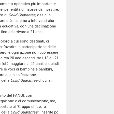
rumento operativo più importante
, per entità di risorse da investire,
peo di
Child Guarantee
, ossia la
ore età, insieme a interventi che
à educativa, con una declinazione
 fino ad arrivare a 21 anni.
coloro a cui sono destinati, ci
r favorire la partecipazione delle
, perché ogni azione non può essere
circa 20 adolescenti, tra i 13 e i 21
'età maggiore ai 21 anni, e, quindi,
ere le voci di bambine e bambini,
re alla pianificazione,
 della
Child Guarantee
di cui si
mento del PANGI, con
regazione e di comunicazione, ma,
portate al “Gruppo di lavoro
e della
Child Guarantee
”, inserite poi