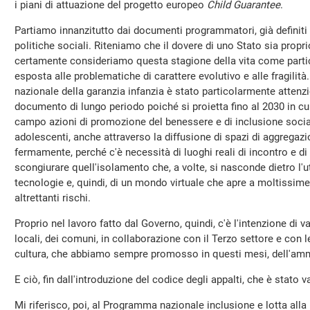
i piani di attuazione del progetto europeo
Child Guarantee
.
Partiamo innanzitutto dai documenti programmatori, già definiti 
politiche sociali. Riteniamo che il dovere di uno Stato sia proprio
certamente consideriamo questa stagione della vita come parti
esposta alle problematiche di carattere evolutivo e alle fragilità
nazionale della garanzia infanzia è stato particolarmente atten
documento di lungo periodo poiché si proietta fino al 2030 in cui
campo azioni di promozione del benessere e di inclusione social
adolescenti, anche attraverso la diffusione di spazi di aggregazi
fermamente, perché c'è necessità di luoghi reali di incontro e di
scongiurare quell'isolamento che, a volte, si nasconde dietro l'u
tecnologie e, quindi, di un mondo virtuale che apre a moltissim
altrettanti rischi.
Proprio nel lavoro fatto dal Governo, quindi, c'è l'intenzione di va
locali, dei comuni, in collaborazione con il Terzo settore e con 
cultura, che abbiamo sempre promosso in questi mesi, dell'amm
E ciò, fin dall'introduzione del codice degli appalti, che è stato
Mi riferisco, poi, al Programma nazionale inclusione e lotta all