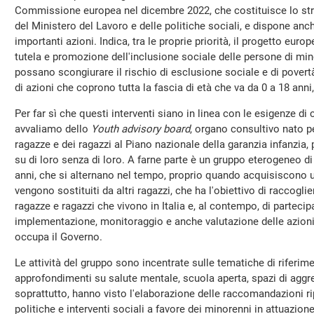
Commissione europea nel dicembre 2022, che costituisce lo st
del Ministero del Lavoro e delle politiche sociali, e dispone anche
importanti azioni. Indica, tra le proprie priorità, il progetto euro
tutela e promozione dell'inclusione sociale delle persone di min
possano scongiurare il rischio di esclusione sociale e di povert
di azioni che coprono tutta la fascia di età che va da 0 a 18 anni,
Per far sì che questi interventi siano in linea con le esigenze di 
avvaliamo dello
Youth advisory board
, organo consultivo nato pe
ragazze e dei ragazzi al Piano nazionale della garanzia infanzia
su di loro senza di loro. A farne parte è un gruppo eterogeneo di 
anni, che si alternano nel tempo, proprio quando acquisiscono un
vengono sostituiti da altri ragazzi, che ha l'obiettivo di raccogli
ragazze e ragazzi che vivono in Italia e, al contempo, di partecipa
implementazione, monitoraggio e anche valutazione delle azioni
occupa il Governo.
Le attività del gruppo sono incentrate sulle tematiche di riferi
approfondimenti su salute mentale, scuola aperta, spazi di agg
soprattutto, hanno visto l'elaborazione delle raccomandazioni ri
politiche e interventi sociali a favore dei minorenni in attuazion