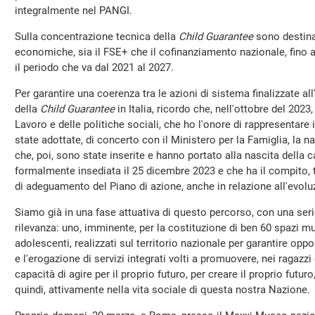
integralmente nel PANGI.
Sulla concentrazione tecnica della
Child Guarantee
sono destinat
economiche, sia il FSE+ che il cofinanziamento nazionale, fino ad
il periodo che va dal 2021 al 2027.
Per garantire una coerenza tra le azioni di sistema finalizzate al
della
Child Guarantee
in Italia, ricordo che, nell'ottobre del 202
Lavoro e delle politiche sociali, che ho l'onore di rappresentare 
state adottate, di concerto con il Ministero per la Famiglia, la nat
che, poi, sono state inserite e hanno portato alla nascita della c
formalmente insediata il 25 dicembre 2023 e che ha il compito, tra
di adeguamento del Piano di azione, anche in relazione all'evol
Siamo già in una fase attuativa di questo percorso, con una serie 
rilevanza: uno, imminente, per la costituzione di ben 60 spazi mu
adolescenti, realizzati sul territorio nazionale per garantire oppo
e l'erogazione di servizi integrati volti a promuovere, nei ragazzi
capacità di agire per il proprio futuro, per creare il proprio futur
quindi, attivamente nella vita sociale di questa nostra Nazione.