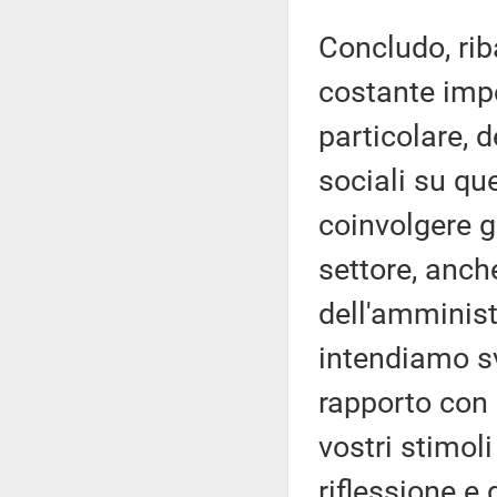
Concludo, ri
costante impe
particolare, d
sociali su qu
coinvolgere gli
settore, anch
dell'amminist
intendiamo sv
rapporto con 
vostri stimol
riflessione e