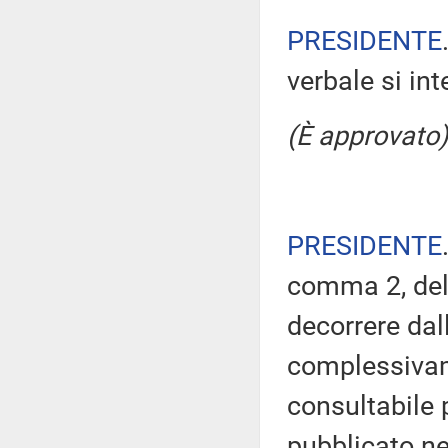
PRESIDENTE
verbale si in
(È approvato)
PRESIDENTE
comma 2, del
decorrere dal
complessivam
consultabile 
pubblicato nel