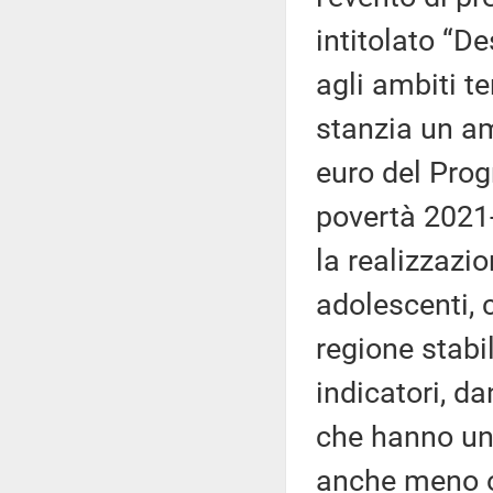
intitolato “D
agli ambiti ter
stanzia un am
euro del Prog
povertà 2021-
la realizzazi
adolescenti, 
regione stabi
indicatori, d
che hanno un
anche meno op