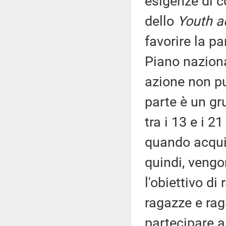
esigenze di c
dello
Youth a
favorire la pa
Piano naziona
azione non pu
parte è un gr
tra i 13 e i 2
quando acquis
quindi, vengon
l'obiettivo di
ragazze e raga
partecipare a