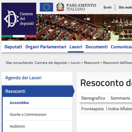
Scrivi
Sito mobi
Deputati
Organi Parlamentari
Lavori
Documenti
Comunica
Stai consultando:
Camera dei deputati
>
Lavori
>
Resoconti
>
Resoconti dell'As
Agenda dei Lavori
Resoconto d
Resoconti
Stenografico
Sommario
Assemblea
Frontespizio
Indice Alfabe
Giunte e Commissioni
Audizioni