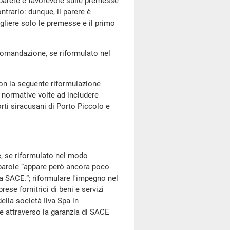
parere è favorevole sulle premesse
trario: dunque, il parere è
ogliere solo le premesse e il primo
mandazione, se riformulato nel
con la seguente riformulazione
e normative volte ad includere
orti siracusani di Porto Piccolo e
e, se riformulato nel modo
 parole “appare però ancora poco
sa SACE.”; riformulare l'impegno nel
ese fornitrici di beni e servizi
della società Ilva Spa in
e attraverso la garanzia di SACE