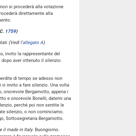
 non si procederà alla votazione
procederà direttamente alla
mento.
.C.
1759
​)
ntati
(Vedi l'
allegato A
)
.
no, invito la rappresentante del
 dopo aver ottenuto il silenzio
 perdite di tempo se adesso non
vi invito a fare silenzio. Una volta
mo, onorevole Bergamotto, appena i
tto e onorevole Bonelli, datemi una
enzio, perché poi non sentite le
 fate silenzio, o non cominciamo.
ego, Sottosegretaria Bergamotto.
 il made in Italy
. Buongiorno.