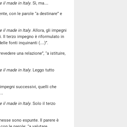
 il made in Italy
. Sì, ma…
ente, con le parole “a destinare” e
 il made in Italy
. Allora, gli impegni
. Il terzo impegno è riformulato in
elle fonti inquinanti (…)”.
evedere una relazione”, “a istituire,
 il made in Italy
. Leggo tutto
 impegni successivi, quelli che
”…
 il made in Italy
. Solo il terzo
emesse sono espunte. Il parere è
con le parole: “a valutare