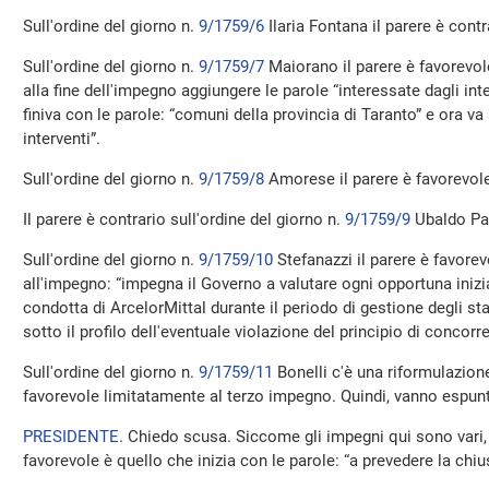
Sull'ordine del giorno n.
9/1759/6
Ilaria Fontana il parere è contr
Sull'ordine del giorno n.
9/1759/7
Maiorano il parere è favorevol
alla fine dell'impegno aggiungere le parole “interessate dagli int
finiva con le parole: “comuni della provincia di Taranto” e ora va 
interventi”.
Sull'ordine del giorno n.
9/1759/8
Amorese il parere è favorevol
Il parere è contrario sull'ordine del giorno n.
9/1759/9
Ubaldo Pa
Sull'ordine del giorno n.
9/1759/10
Stefanazzi il parere è favorev
all'impegno: “impegna il Governo a valutare ogni opportuna inizia
condotta di ArcelorMittal durante il periodo di gestione degli sta
sotto il profilo dell'eventuale violazione del principio di concorr
Sull'ordine del giorno n.
9/1759/11
Bonelli c'è una riformulazione
favorevole limitatamente al terzo impegno. Quindi, vanno espun
PRESIDENTE
. Chiedo scusa. Siccome gli impegni qui sono vari, 
favorevole è quello che inizia con le parole: “a prevedere la chiu