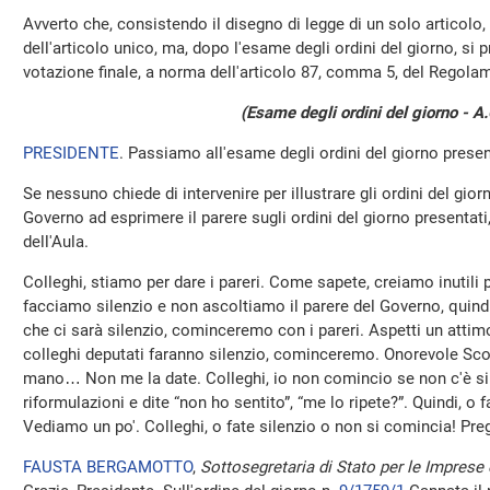
Avverto che, consistendo il disegno di legge di un solo articolo,
dell'articolo unico, ma, dopo l'esame degli ordini del giorno, si 
votazione finale, a norma dell'articolo 87, comma 5, del Regola
(Esame degli ordini del giorno - A
PRESIDENTE
. Passiamo all'esame degli ordini del giorno prese
Se nessuno chiede di intervenire per illustrare gli ordini del gior
Governo ad esprimere il parere sugli ordini del giorno presentati,
dell'Aula.
Colleghi, stiamo per dare i pareri. Come sapete, creiamo inutili
facciamo silenzio e non ascoltiamo il parere del Governo, quindi 
che ci sarà silenzio, cominceremo con i pareri. Aspetti un atti
colleghi deputati faranno silenzio, cominceremo. Onorevole Sco
mano… Non me la date. Colleghi, io non comincio se non c'è sil
riformulazioni e dite “non ho sentito”, “me lo ripete?”. Quindi, o
Vediamo un po'. Colleghi, o fate silenzio o non si comincia! Pr
FAUSTA BERGAMOTTO
,
Sottosegretaria di Stato per le Imprese e