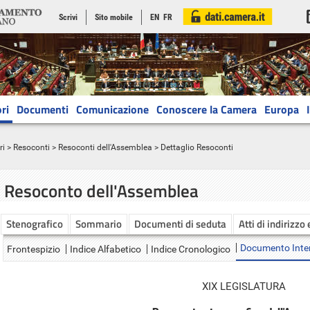
Scrivi
Sito mobile
EN
FR
ri
Documenti
Comunicazione
Conoscere la Camera
Europa
ri
>
Resoconti
>
Resoconti dell'Assemblea
> Dettaglio Resoconti
Resoconto dell'Assemblea
Stenografico
Sommario
Documenti di seduta
Atti di indirizzo
Documento Inte
Frontespizio
Indice Alfabetico
Indice Cronologico
XIX LEGISLATURA