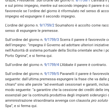
Grazie, Presidente. Sull'ordine del giorno n.
9/1759/1
Cannata il 
e sul primo impegno, mentre sul secondo impegno il parere è con
favorevole se l'ordine del giorno è riformulato nel senso di acc
impegno ed espungere il secondo impegno.
L'ordine del giorno n.
9/1759/2
Soumahoro è accolto come racco
senso di espungere le premesse.
Sull'ordine del giorno n.
9/1759/3
Scerra il parere è favorevole 
dell'impegno: “impegna il Governo ad adottare ulteriori iniziativ
nell'Autorità di sistema portuale della Sicilia orientale anche i p
Porto Ognina”, e si ferma qui.
Sull'ordine del giorno n.
9/1759/4
L'Abbate il parere è contrario.
Sull'ordine del giorno n.
9/1759/5
Pavanelli il parere è favorevol
seguente: dall'ultima premessa espungere la frase che va dalle
chiaro” sino alle parole “ad eventuali cessionari e garanti, inclu
modo seguente: “a garantire che la cessione dei crediti delle impr
essenziali per la continuità produttiva degli impianti siderurgici 
amministrazione straordinaria avvenga con clausola
pro soluto
Spa”, e si ferma qui.