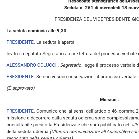
Resoconto stenografico dell'Ass
Seduta n. 261 di mercoledì 13 mar
PRESIDENZA DEL VICEPRESIDENTE GIO
La seduta comincia alle 9,30.
PRESIDENTE
. La seduta è aperta.
Invito il deputato Segretario a dare lettura del processo verbale
ALESSANDRO COLUCCI
, Segretario
, legge il processo verbale d
PRESIDENTE
. Se non vi sono osservazioni, il processo verbale 
(È approvato)
.
Missioni.
PRESIDENTE
. Comunico che, ai sensi dell'articolo 46, comma 2,
missione a decorrere dalla seduta odierna sono complessivamen
consultabile presso la Presidenza e che sarà pubblicato nell'
all
della seduta odierna
(Ulteriori comunicazioni all'Assemblea sara
resoconto della seduta odierna)
.