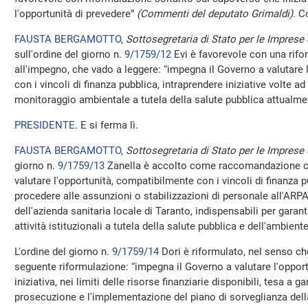
l'opportunità di prevedere”
(Commenti del deputato Grimaldi)
. C
FAUSTA BERGAMOTTO
,
Sottosegretaria di Stato per le Imprese e
sull'ordine del giorno n.
9/1759/12
Evi è favorevole con una rifo
all'impegno, che vado a leggere: “impegna il Governo a valutare 
con i vincoli di finanza pubblica, intraprendere iniziative volte ad 
monitoraggio ambientale a tutela della salute pubblica attualmen
PRESIDENTE
. E si ferma lì.
FAUSTA BERGAMOTTO
,
Sottosegretaria di Stato per le Imprese e
giorno n.
9/1759/13
Zanella è accolto come raccomandazione co
valutare l'opportunità, compatibilmente con i vincoli di finanza pu
procedere alle assunzioni o stabilizzazioni di personale all'ARP
dell'azienda sanitaria locale di Taranto, indispensabili per garan
attività istituzionali a tutela della salute pubblica e dell'ambiente
L'ordine del giorno n.
9/1759/14
Dori è riformulato, nel senso ch
seguente riformulazione: “impegna il Governo a valutare l'opportu
iniziativa, nei limiti delle risorse finanziarie disponibili, tesa a g
prosecuzione e l'implementazione del piano di sorveglianza dell