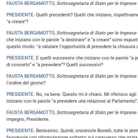
FAUSTA BERGAMOTTO
,
Sottosegretaria di Stato per le Imprese e
PRESIDENTE
. Quelli precedenti? Quelli che iniziano, rispettivam
“a creare”?
FAUSTA BERGAMOTTO
,
Sottosegretaria di Stato per le Imprese e
che iniziano con le parole “a destinare” e “a creare” sono espunti
questo modo: “a valutare l'opportunità di prevedere la chiusura d
PRESIDENTE
. E quelli successivi che iniziano con le parole “a pr
di concerto” e “a prevedere”? Quelli successivi?
FAUSTA BERGAMOTTO
,
Sottosegretaria di Stato per le Imprese e
l'ordine del giorno?
PRESIDENTE
. No, va bene. Questo mi è chiaro. Mi riferisco agli
iniziano con le parole “a prevedere una relazione al Parlamento
FAUSTA BERGAMOTTO
,
Sottosegretaria di Stato per le Imprese e
impegno, Presidente.
PRESIDENTE
. Benissimo. Quindi, onorevole Bonelli, tutte le pr
favorevole con riformulazione soltanto sul capoverso che inizia 