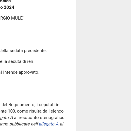
emblea
zo 2024
RGIO MULE'
 della seduta precedente.
ella seduta di ieri.
si intende approvato.
 del Regolamento, i deputati in
te 100, come risulta dall'elenco
egato A
al resoconto stenografico
nno pubblicate nell'
allegato A
al