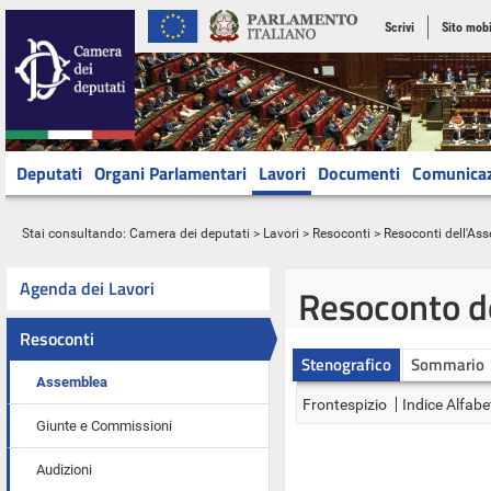
Scrivi
Sito mobi
Deputati
Organi Parlamentari
Lavori
Documenti
Comunica
Stai consultando:
Camera dei deputati
>
Lavori
>
Resoconti
>
Resoconti dell'As
Agenda dei Lavori
Resoconto d
Resoconti
Stenografico
Sommario
Assemblea
Frontespizio
Indice Alfabe
Giunte e Commissioni
Audizioni