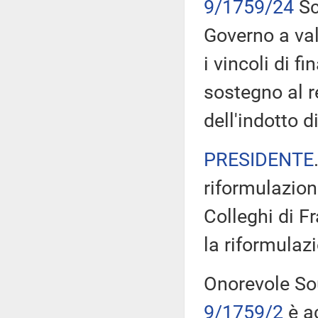
9/1759/24
Sc
Governo a val
i vincoli di f
sostegno al r
dell'indotto di
PRESIDENTE
riformulazion
Colleghi di Fr
la riformulaz
Onorevole Sou
9/1759/2
è a