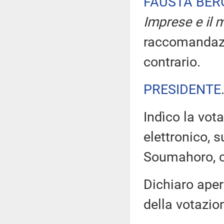
FAUSTA BE
Imprese e il m
raccomandazio
contrario.
PRESIDENTE
Indìco la vo
elettronico, s
Soumahoro, co
Dichiaro aper
della votazio