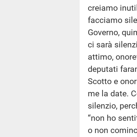
creiamo inuti
facciamo sile
Governo, quind
ci sarà silen
attimo, onore
deputati far
Scotto e ono
me la date. C
silenzio, perc
“non ho sentit
o non cominci