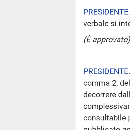
PRESIDENTE
verbale si in
(È approvato)
PRESIDENTE
comma 2, del
decorrere dal
complessivam
consultabile 
pubblicato nel