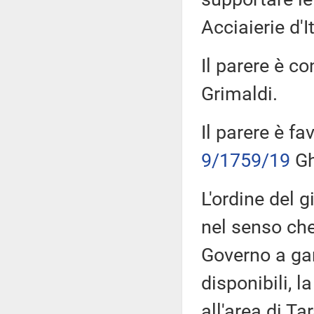
Acciaierie d'It
Il parere è co
Grimaldi.
Il parere è fa
9/1759/19
Gh
L'ordine del g
nel senso ch
Governo a gar
disponibili, l
all'area di T