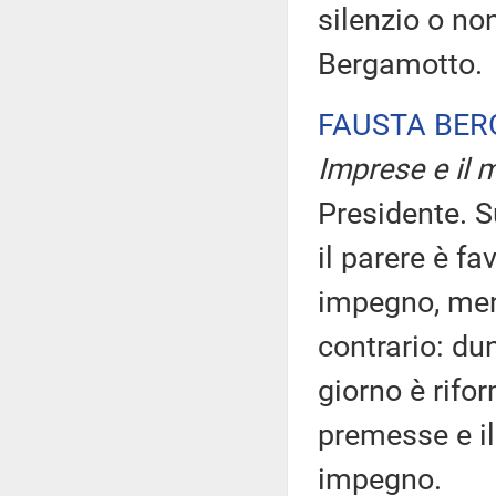
silenzio o no
Bergamotto.
FAUSTA BE
Imprese e il m
Presidente. Su
il parere è f
impegno, men
contrario: dun
giorno è rifo
premesse e i
impegno.