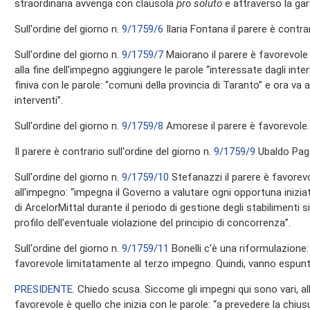
straordinaria avvenga con clausola
pro soluto
e attraverso la gar
Sull'ordine del giorno n.
9/1759/6
Ilaria Fontana il parere è contrar
Sull'ordine del giorno n.
9/1759/7
Maiorano il parere è favorevole
alla fine dell'impegno aggiungere le parole “interessate dagli inte
finiva con le parole: “comuni della provincia di Taranto” e ora va a
interventi”.
Sull'ordine del giorno n.
9/1759/8
Amorese il parere è favorevole.
Il parere è contrario sull'ordine del giorno n.
9/1759/9
Ubaldo Pag
Sull'ordine del giorno n.
9/1759/10
Stefanazzi il parere è favorev
all'impegno: “impegna il Governo a valutare ogni opportuna inizia
di ArcelorMittal durante il periodo di gestione degli stabilimenti si
profilo dell'eventuale violazione del principio di concorrenza”.
Sull'ordine del giorno n.
9/1759/11
Bonelli c'è una riformulazione:
favorevole limitatamente al terzo impegno. Quindi, vanno espunt
PRESIDENTE
. Chiedo scusa. Siccome gli impegni qui sono vari, all
favorevole è quello che inizia con le parole: “a prevedere la chius