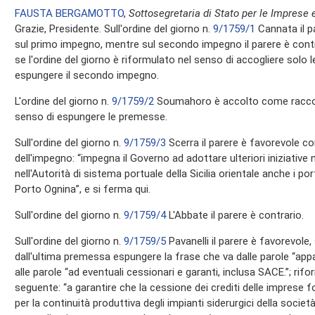
FAUSTA BERGAMOTTO
,
Sottosegretaria di Stato per le Imprese e
Grazie, Presidente. Sull'ordine del giorno n.
9/1759/1
Cannata il p
sul primo impegno, mentre sul secondo impegno il parere è contra
se l'ordine del giorno è riformulato nel senso di accogliere solo
espungere il secondo impegno.
L'ordine del giorno n.
9/1759/2
Soumahoro è accolto come raccom
senso di espungere le premesse.
Sull'ordine del giorno n.
9/1759/3
Scerra il parere è favorevole c
dell'impegno: “impegna il Governo ad adottare ulteriori iniziative
nell'Autorità di sistema portuale della Sicilia orientale anche i po
Porto Ognina”, e si ferma qui.
Sull'ordine del giorno n.
9/1759/4
L'Abbate il parere è contrario.
Sull'ordine del giorno n.
9/1759/5
Pavanelli il parere è favorevole
dall'ultima premessa espungere la frase che va dalle parole “app
alle parole “ad eventuali cessionari e garanti, inclusa SACE.”; ri
seguente: “a garantire che la cessione dei crediti delle imprese for
per la continuità produttiva degli impianti siderurgici della socie