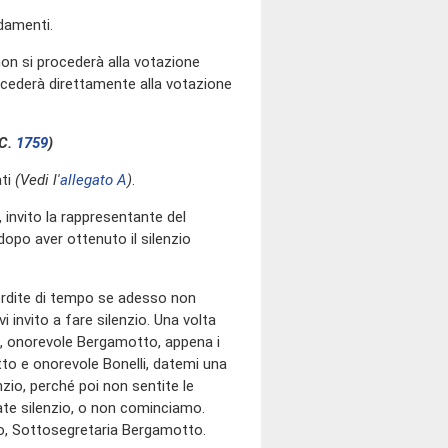
ndamenti.
non si procederà alla votazione
procederà direttamente alla votazione
.C.
1759
​)
ati
(Vedi l'
allegato A
)
.
o, invito la rappresentante del
dopo aver ottenuto il silenzio
perdite di tempo se adesso non
 invito a fare silenzio. Una volta
o, onorevole Bergamotto, appena i
to e onorevole Bonelli, datemi una
zio, perché poi non sentite le
 fate silenzio, o non cominciamo.
go, Sottosegretaria Bergamotto.