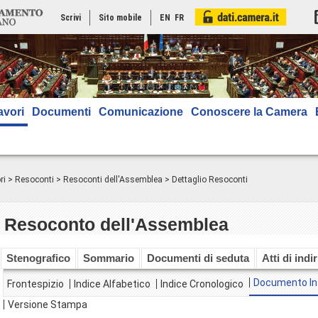
Scrivi
Sito mobile
EN
FR
avori
Documenti
Comunicazione
Conoscere la Camera
ri
>
Resoconti
>
Resoconti dell'Assemblea
> Dettaglio Resoconti
Resoconto dell'Assemblea
Stenografico
Sommario
Documenti di seduta
Atti di indi
Documento In
Frontespizio
Indice Alfabetico
Indice Cronologico
Versione Stampa