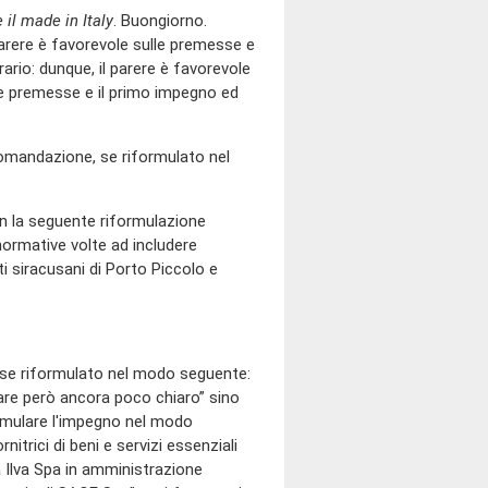
 il made in Italy
. Buongiorno.
arere è favorevole sulle premesse e
rio: dunque, il parere è favorevole
 le premesse e il primo impegno ed
andazione, se riformulato nel
on la seguente riformulazione
 normative volte ad includere
rti siracusani di Porto Piccolo e
, se riformulato nel modo seguente:
are però ancora poco chiaro” sino
formulare l'impegno nel modo
nitrici di beni e servizi essenziali
tà Ilva Spa in amministrazione