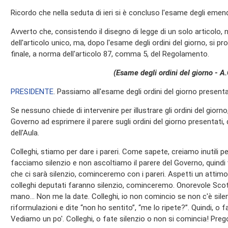
Ricordo che nella seduta di ieri si è concluso l'esame degli eme
Avverto che, consistendo il disegno di legge di un solo articolo, 
dell'articolo unico, ma, dopo l'esame degli ordini del giorno, si 
finale, a norma dell'articolo 87, comma 5, del Regolamento.
(Esame degli ordini del giorno - A
PRESIDENTE
. Passiamo all'esame degli ordini del giorno present
Se nessuno chiede di intervenire per illustrare gli ordini del giorn
Governo ad esprimere il parere sugli ordini del giorno presentati, 
dell'Aula.
Colleghi, stiamo per dare i pareri. Come sapete, creiamo inutili 
facciamo silenzio e non ascoltiamo il parere del Governo, quindi vi
che ci sarà silenzio, cominceremo con i pareri. Aspetti un attim
colleghi deputati faranno silenzio, cominceremo. Onorevole Scot
mano… Non me la date. Colleghi, io non comincio se non c'è silen
riformulazioni e dite “non ho sentito”, “me lo ripete?”. Quindi, o
Vediamo un po'. Colleghi, o fate silenzio o non si comincia! Pre