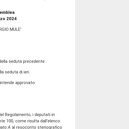
semblea
rzo 2024
RGIO MULE'
 della seduta precedente.
la seduta di ieri.
i intende approvato.
del Regolamento, i deputati in
e 100, come risulta dall'elenco
gato A
al resoconto stenografico