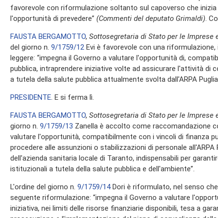
favorevole con riformulazione soltanto sul capoverso che inizia c
l'opportunità di prevedere”
(Commenti del deputato Grimaldi)
. Co
FAUSTA BERGAMOTTO
,
Sottosegretaria di Stato per le Imprese e
del giorno n.
9/1759/12
Evi è favorevole con una riformulazione, 
leggere: “impegna il Governo a valutare l'opportunità di, compatib
pubblica, intraprendere iniziative volte ad assicurare l'attività d
a tutela della salute pubblica attualmente svolta dall'ARPA Puglia
PRESIDENTE
. E si ferma lì.
FAUSTA BERGAMOTTO
,
Sottosegretaria di Stato per le Imprese e
giorno n.
9/1759/13
Zanella è accolto come raccomandazione con
valutare l'opportunità, compatibilmente con i vincoli di finanza pub
procedere alle assunzioni o stabilizzazioni di personale all'ARPA
dell'azienda sanitaria locale di Taranto, indispensabili per garantir
istituzionali a tutela della salute pubblica e dell'ambiente”.
L'ordine del giorno n.
9/1759/14
Dori è riformulato, nel senso che
seguente riformulazione: “impegna il Governo a valutare l'opportu
iniziativa, nei limiti delle risorse finanziarie disponibili, tesa a gar