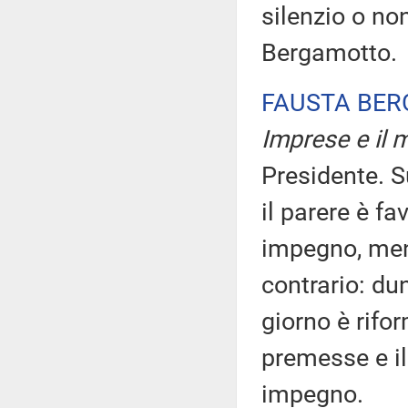
silenzio o no
Bergamotto.
FAUSTA BE
Imprese e il m
Presidente. Su
il parere è f
impegno, men
contrario: dun
giorno è rifo
premesse e i
impegno.