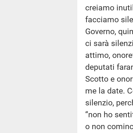
creiamo inuti
facciamo sile
Governo, quind
ci sarà silen
attimo, onore
deputati far
Scotto e ono
me la date. C
silenzio, perc
“non ho sentit
o non cominci