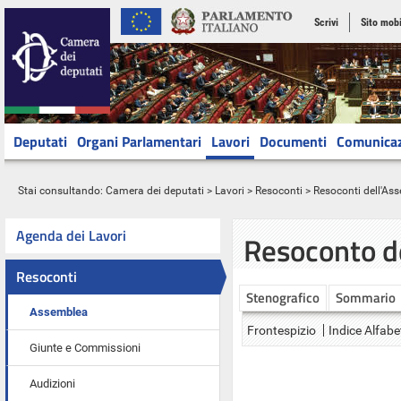
Scrivi
Sito mobi
Deputati
Organi Parlamentari
Lavori
Documenti
Comunica
Stai consultando:
Camera dei deputati
>
Lavori
>
Resoconti
>
Resoconti dell'As
Agenda dei Lavori
Resoconto d
Resoconti
Stenografico
Sommario
Assemblea
Frontespizio
Indice Alfabe
Giunte e Commissioni
Audizioni