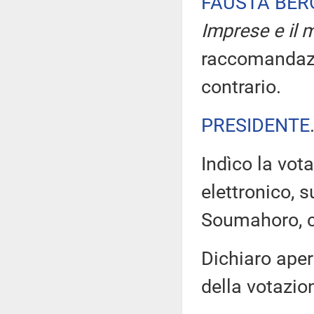
FAUSTA BE
Imprese e il m
raccomandazio
contrario.
PRESIDENTE
Indìco la vo
elettronico, s
Soumahoro, co
Dichiaro aper
della votazio