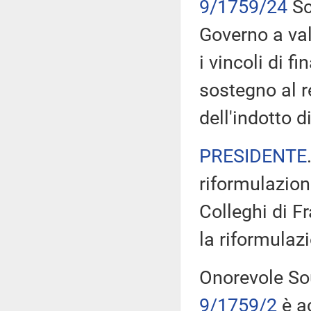
9/1759/24
Sc
Governo a val
i vincoli di f
sostegno al r
dell'indotto di
PRESIDENTE
riformulazion
Colleghi di Fr
la riformulaz
Onorevole Sou
9/1759/2
è a