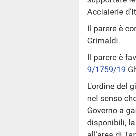
Acciaierie d'It
Il parere è co
Grimaldi.
Il parere è fa
9/1759/19
Gh
L'ordine del g
nel senso ch
Governo a gar
disponibili, l
all'area di T