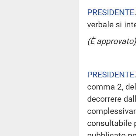
PRESIDENTE
verbale si in
(È approvato)
PRESIDENTE
comma 2, del
decorrere dal
complessivam
consultabile 
pubblicato nel