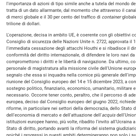
l'importanza di azioni di tipo simile anche a tutela del mondo del 
tratta di un dato allarmante, dal momento che attraverso il canal
di merci globale e il 30 per cento del traffico di
container
globale
trilione di dollari.
L'operazione, decisa in ambito UE, è coerente con gli obiettivi co
Consiglio di sicurezza delle Nazioni Unite n. 2722, approvata il 1
l'immediata cessazione degli attacchi Houthi e si ribadisce il dir
conformità del diritto internazionale, di difendere le loro navi d
compromettono i diritti e le libertà di navigazione. Da ultimo, co
personale di magistratura alla missione civile dell'Unione eu
segnalo che essa si inquadra nella cornice più generale dell'imp
riunione del Consiglio europeo del 14 e 15 dicembre 2023, a cont
sostegno politico, finanziario, economico, umanitario, militare e
necessario. Occorre tener conto, peraltro, che il percorso di ade
europea, deciso dal Consiglio europeo del giugno 2022, richiede 
riforme, in particolare nei settori della democrazia, dello Stato di 
dell'economia di mercato e dell'attuazione dell'
acquis
dell'Union
istituzioni europee hanno, più volte, ribadito l'invito all'Ucraina 
Stato di diritto, portando avanti la riforma del sistema giudiziari
poiché i progressi in questi ambiti determineranno non solo i s