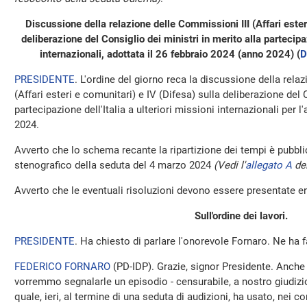
Discussione della relazione delle Commissioni III (Affari ester
deliberazione del Consiglio dei ministri in merito alla partecipaz
internazionali, adottata il 26 febbraio 2024 (anno 2024) (
D
PRESIDENTE
. L'ordine del giorno reca la discussione della rela
(Affari esteri e comunitari) e IV (Difesa) sulla deliberazione del 
partecipazione dell'Italia a ulteriori missioni internazionali per l
2024.
Avverto che lo schema recante la ripartizione dei tempi è pubblic
stenografico della seduta del 4 marzo 2024
(Vedi l'
allegato A
del
Avverto che le eventuali risoluzioni devono essere presentate en
Sull'ordine dei lavori.
PRESIDENTE
. Ha chiesto di parlare l'onorevole Fornaro. Ne ha f
FEDERICO FORNARO
(
PD-IDP
). Grazie, signor Presidente. Anche
vorremmo segnalarle un episodio - censurabile, a nostro giudizio 
quale, ieri, al termine di una seduta di audizioni, ha usato, nei co