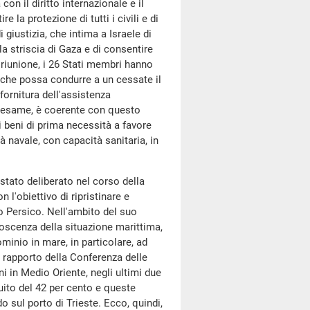
 con il diritto internazionale e il
e la protezione di tutti i civili e di
 giustizia, che intima a Israele di
lla striscia di Gaza e di consentire
 riunione, i 26 Stati membri hanno
 che possa condurre a un cessate il
 fornitura dell'assistenza
in esame, è coerente con questo
di beni di prima necessità a favore
à navale, con capacità sanitaria, in
stato deliberato nel corso della
n l'obiettivo di ripristinare e
o Persico. Nell'ambito del suo
noscenza della situazione marittima,
minio in mare, in particolare, ad
n rapporto della Conferenza delle
i in Medio Oriente, negli ultimi due
uito del 42 per cento e queste
o sul porto di Trieste. Ecco, quindi,