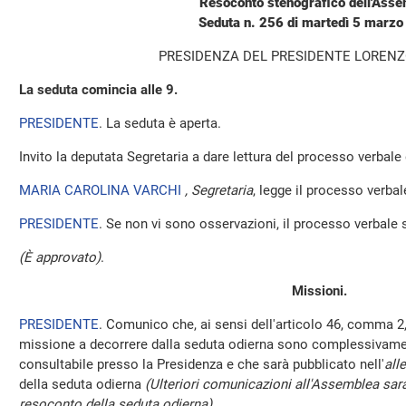
Resoconto stenografico dell'Ass
Seduta n. 256 di martedì 5 marz
PRESIDENZA DEL PRESIDENTE LOREN
La seduta comincia alle 9.
PRESIDENTE
. La seduta è aperta.
Invito la deputata Segretaria a dare lettura del processo verbale
MARIA CAROLINA VARCHI
, Segretaria
, legge il processo verbale
PRESIDENTE
. Se non vi sono osservazioni, il processo verbale 
(È approvato)
.
Missioni.
PRESIDENTE
. Comunico che, ai sensi dell'articolo 46, comma 2,
missione a decorrere dalla seduta odierna sono complessivamen
consultabile presso la Presidenza e che sarà pubblicato nell'
all
della seduta odierna
(Ulteriori comunicazioni all'Assemblea sara
resoconto della seduta odierna)
.