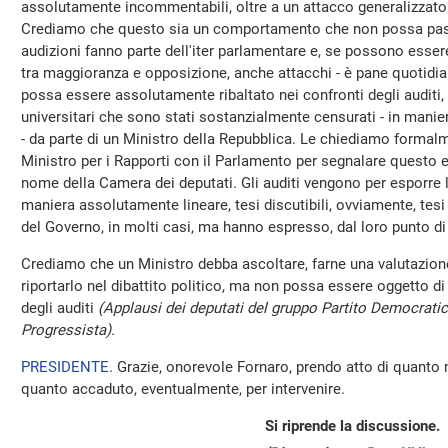
assolutamente incommentabili, oltre a un attacco generalizzato 
Crediamo che questo sia un comportamento che non possa passar
audizioni fanno parte dell'iter parlamentare e, se possono essere
tra maggioranza e opposizione, anche attacchi - è pane quotidi
possa essere assolutamente ribaltato nei confronti degli auditi, 
universitari che sono stati sostanzialmente censurati - in maniera
- da parte di un Ministro della Repubblica. Le chiediamo formalm
Ministro per i Rapporti con il Parlamento per segnalare questo 
nome della Camera dei deputati. Gli auditi vengono per esporre le
maniera assolutamente lineare, tesi discutibili, ovviamente, te
del Governo, in molti casi, ma hanno espresso, dal loro punto di
Crediamo che un Ministro debba ascoltare, farne una valutazione
riportarlo nel dibattito politico, ma non possa essere oggetto d
degli auditi
(Applausi dei deputati del gruppo Partito Democratic
Progressista).
PRESIDENTE
. Grazie, onorevole Fornaro, prendo atto di quanto 
quanto accaduto, eventualmente, per intervenire.
Si riprende la discussione.