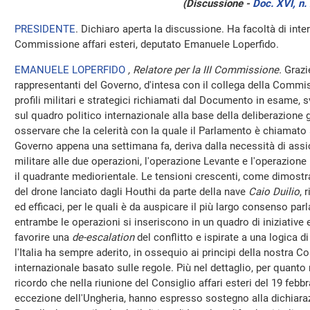
(Discussione -
Doc. XVI, n.
PRESIDENTE
. Dichiaro aperta la discussione. Ha facoltà di interv
Commissione affari esteri, deputato Emanuele Loperfido.
EMANUELE LOPERFIDO
, Relatore per la III Commissione.
Grazi
rappresentanti del Governo, d'intesa con il collega della Commi
profili militari e strategici richiamati dal Documento in esame, s
sul quadro politico internazionale alla base della deliberazione 
osservare che la celerità con la quale il Parlamento è chiamato 
Governo appena una settimana fa, deriva dalla necessità di assicu
militare alle due operazioni, l'operazione Levante e l'operazion
il quadrante mediorientale. Le tensioni crescenti, come dimostr
del drone lanciato dagli Houthi da parte della nave
Caio Duilio
, 
ed efficaci, per le quali è da auspicare il più largo consenso par
entrambe le operazioni si inseriscono in un quadro di iniziative 
favorire una
de-escalation
del conflitto e ispirate a una logica di
l'Italia ha sempre aderito, in ossequio ai principi della nostra Co
internazionale basato sulle regole. Più nel dettaglio, per quanto
ricordo che nella riunione del Consiglio affari esteri del 19 febbr
eccezione dell'Ungheria, hanno espresso sostegno alla dichiaraz