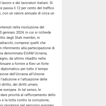
lavoro e dei lavoratori italiani. Si
e passa il 12 per cento del traffico
, con un valore annuale di circa un
ntenuti nella risoluzione del
0 gennaio 2024, in cui si richiede
itto degli Stati membri, in
a attacchi, compresi quelli che
n riferimento alla partecipazione di
ropea denominata EUAM Ucraina,
egno, da ultimo ribadito nella
inuare a fornire a Kiev un forte
 diplomatico per tutto il tempo
sione dell'Ucraina all'Unione
l'adozione e l'attuazione delle
diritto, dei diritti umani,
e europea. In tal senso, le
a dare priorità al rafforzamento dello
o e la lotta contro la corruzione,
uoi progressi nel percorso europeo,