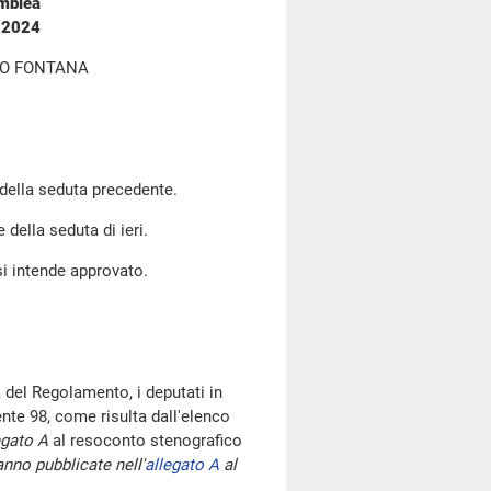
emblea
o 2024
ZO FONTANA
 della seduta precedente.
 della seduta di ieri.
si intende approvato.
 del Regolamento, i deputati in
te 98, come risulta dall'elenco
egato A
al resoconto stenografico
nno pubblicate nell'
allegato A
al