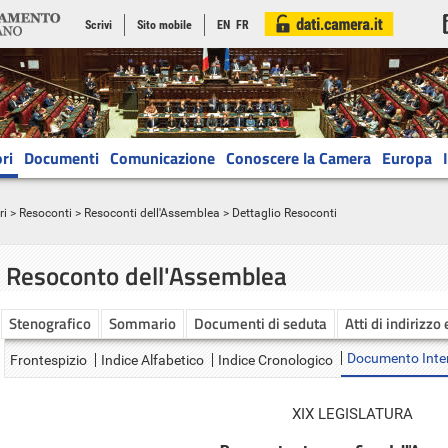
Scrivi
Sito mobile
EN
FR
ri
Documenti
Comunicazione
Conoscere la Camera
Europa
ri
>
Resoconti
>
Resoconti dell'Assemblea
> Dettaglio Resoconti
Resoconto dell'Assemblea
Stenografico
Sommario
Documenti di seduta
Atti di indirizzo
Documento Inte
Frontespizio
Indice Alfabetico
Indice Cronologico
XIX LEGISLATURA