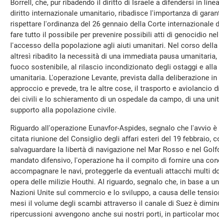
Borrell, che, pur ribadendo il diritto di Israele a difendersi in linea
diritto internazionale umanitario, ribadisce l'importanza di garantir
rispettare l'ordinanza del 26 gennaio della Corte internazionale di
fare tutto il possibile per prevenire possibili atti di genocidio ne
l'accesso della popolazione agli aiuti umanitari. Nel corso della
altresì ribadito la necessità di una immediata pausa umanitaria,
fuoco sostenibile, al rilascio incondizionato degli ostaggi e alla
umanitaria. L'operazione Levante, prevista dalla deliberazione 
approccio e prevede, tra le altre cose, il trasporto e aviolancio 
dei civili e lo schieramento di un ospedale da campo, di una unit
supporto alla popolazione civile.
Riguardo all'operazione Eunavfor-Aspides, segnalo che l'avvio è 
citata riunione del Consiglio degli affari esteri del 19 febbraio, co
salvaguardare la libertà di navigazione nel Mar Rosso e nel Golf
mandato difensivo, l'operazione ha il compito di fornire una co
accompagnare le navi, proteggerle da eventuali attacchi multi do
opera delle milizie Houthi. Al riguardo, segnalo che, in base a u
Nazioni Unite sul commercio e lo sviluppo, a causa delle tension
mesi il volume degli scambi attraverso il canale di Suez è dimin
ripercussioni avvengono anche sui nostri porti, in particolar mod