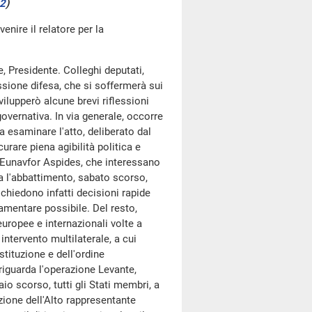
 2
)
enire il relatore per la
e, Presidente. Colleghi deputati,
ssione difesa, che si soffermerà sui
vilupperò alcune brevi riflessioni
governativa. In via generale, occorre
a esaminare l'atto, deliberato dal
rare piena agibilità politica e
e Eunavfor Aspides, che interessano
a l'abbattimento, sabato scorso,
richiedono infatti decisioni rapide
lamentare possibile. Del resto,
europee e internazionali volte a
 intervento multilaterale, a cui
stituzione e dell'ordine
 riguarda l'operazione Levante,
aio scorso, tutti gli Stati membri, a
ione dell'Alto rappresentante