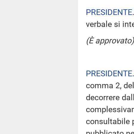
PRESIDENTE
verbale si in
(È approvato)
PRESIDENTE
comma 2, del
decorrere dal
complessivam
consultabile 
pubblicato nel