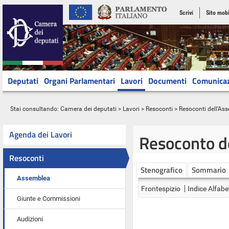
Scrivi
Sito mobi
Deputati
Organi Parlamentari
Lavori
Documenti
Comunica
Stai consultando:
Camera dei deputati
>
Lavori
>
Resoconti
>
Resoconti dell'As
Agenda dei Lavori
Resoconto d
Resoconti
Stenografico
Sommario
Assemblea
Frontespizio
Indice Alfabe
Giunte e Commissioni
Audizioni