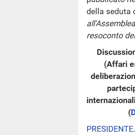
della seduta
all'Assemblea
resoconto del
Discussion
(Affari e
deliberazion
partecip
internazional
(
D
PRESIDENTE