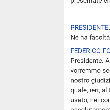
presentate en
PRESIDENTE
Ne ha facoltà
FEDERICO F
Presidente. A
vorremmo segn
nostro giudizi
quale, ieri, a
usato, nei con
assolutament