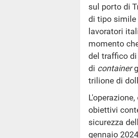
sul porto di T
di tipo simil
lavoratori ita
momento che a
del traffico d
di
container
g
trilione di doll
L'operazione,
obiettivi cont
sicurezza del
gennaio 2024,