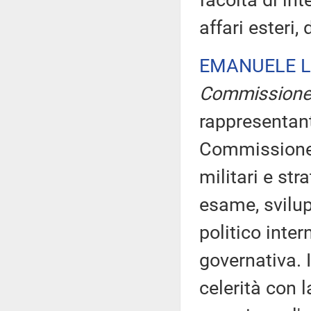
facoltà di in
affari esteri
EMANUELE L
Commission
rappresentant
Commissione d
militari e st
esame, svilup
politico inte
governativa. 
celerità con 