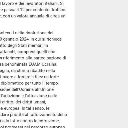
lavoro e dei lavoratori italiani. Si
e passa il 12 per cento del traffico
, con un valore annuale di circa un
ntenuti nella risoluzione del
0 gennaio 2024, in cui si richiede
itto degli Stati membri, in
a attacchi, compresi quelli che
n riferimento alla partecipazione di
ropea denominata EUAM Ucraina,
egno, da ultimo ribadito nella
inuare a fornire a Kiev un forte
 diplomatico per tutto il tempo
sione dell'Ucraina all'Unione
l'adozione e l'attuazione delle
diritto, dei diritti umani,
e europea. In tal senso, le
a dare priorità al rafforzamento dello
o e la lotta contro la corruzione,
uoi progressi nel percorso europeo,