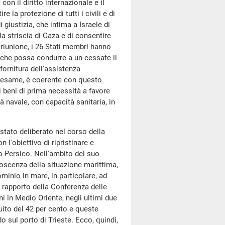
 con il diritto internazionale e il
e la protezione di tutti i civili e di
 giustizia, che intima a Israele di
lla striscia di Gaza e di consentire
 riunione, i 26 Stati membri hanno
 che possa condurre a un cessate il
 fornitura dell'assistenza
in esame, è coerente con questo
di beni di prima necessità a favore
à navale, con capacità sanitaria, in
stato deliberato nel corso della
n l'obiettivo di ripristinare e
o Persico. Nell'ambito del suo
noscenza della situazione marittima,
minio in mare, in particolare, ad
n rapporto della Conferenza delle
i in Medio Oriente, negli ultimi due
uito del 42 per cento e queste
o sul porto di Trieste. Ecco, quindi,