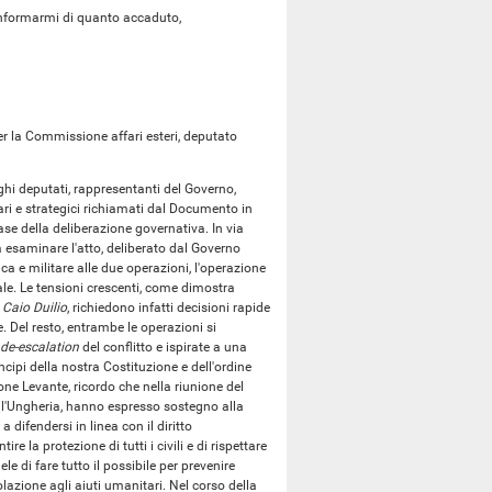
 informarmi di quanto accaduto,
 per la Commissione affari esteri, deputato
ghi deputati, rappresentanti del Governo,
tari e strategici richiamati dal Documento in
ase della deliberazione governativa. In via
a esaminare l'atto, deliberato dal Governo
ca e militare alle due operazioni, l'operazione
le. Le tensioni crescenti, come dimostra
e
Caio Duilio
, richiedono infatti decisioni rapide
e. Del resto, entrambe le operazioni si
de-escalation
del conflitto e ispirate a una
incipi della nostra Costituzione e dell'ordine
one Levante, ricordo che nella riunione del
dell'Ungheria, hanno espresso sostegno alla
a difendersi in linea con il diritto
re la protezione di tutti i civili e di rispettare
le di fare tutto il possibile per prevenire
olazione agli aiuti umanitari. Nel corso della