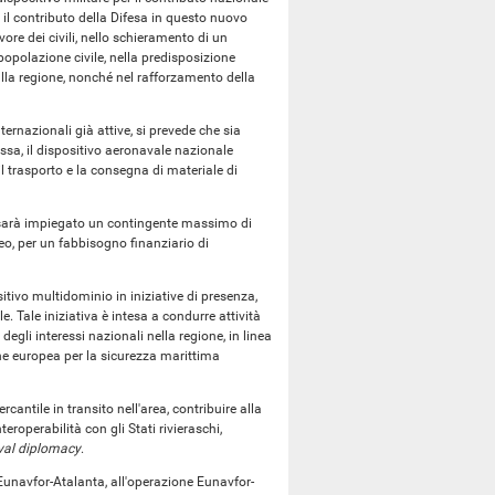
 il contributo della Difesa in questo nuovo
ore dei civili, nello schieramento di un
opolazione civile, nella predisposizione
alla regione, nonché nel rafforzamento della
ternazionali già attive, si prevede che sia
essa, il dispositivo aeronavale nazionale
il trasporto e la consegna di materiale di
 sarà impiegato un contingente massimo di
eo, per un fabbisogno finanziario di
tivo multidominio in iniziative di presenza,
 Tale iniziativa è intesa a condurre attività
egli interessi nazionali nella regione, in linea
one europea per la sicurezza marittima
rcantile in transito nell'area, contribuire alla
teroperabilità con gli Stati rivieraschi,
val diplomacy
.
 Eunavfor-Atalanta, all'operazione Eunavfor-