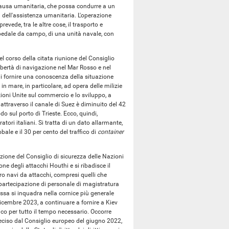
 pausa umanitaria, che possa condurre a un
ra dell'assistenza umanitaria. L'operazione
vede, tra le altre cose, il trasporto e
ospedale da campo, di una unità navale, con
l corso della citata riunione del Consiglio
 libertà di navigazione nel Mar Rosso e nel
di fornire una conoscenza della situazione
n mare, in particolare, ad opera delle milizie
ioni Unite sul commercio e lo sviluppo, a
attraverso il canale di Suez è diminuito del 42
o sul porto di Trieste. Ecco, quindi,
tori italiani. Si tratta di un dato allarmante,
ale e il 30 per cento del traffico di
container
uzione del Consiglio di sicurezza delle Nazioni
ne degli attacchi Houthi e si ribadisce il
loro navi da attacchi, compresi quelli che
a partecipazione di personale di magistratura
sa si inquadra nella cornice più generale
dicembre 2023, a continuare a fornire a Kiev
ico per tutto il tempo necessario. Occorre
 deciso dal Consiglio europeo del giugno 2022,