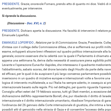
PRESIDENTE
. Grazie, onorevole Fornaro, prendo atto di quanto mi dice. Vedrò di
eventualmente, per intervenire.
Si riprende la discussione.
(Discussione -
Doc. XVI, n. 2
)
PRESIDENTE
. Dichiaro aperta la discussione. Ha facoltà di intervenire il relatore
Emanuele Loperfido.
EMANUELE LOPERFIDO
, Relatore per la III Commissione.
Grazie, Presidente. Colle
d'intesa con il collega della Commissione difesa, che si soffermerà sui profili mili
esame, svilupperò alcune brevi riflessioni sul quadro politico internazionale alla b
generale, occorre osservare che la celerità con la quale il Parlamento è chiamato 
appena una settimana fa, deriva dalla necessità di assicurare piena agibilità politi
Levante e l'operazione Eunavfor Aspides, che interessano il quadrante mediorienta
l'abbattimento, sabato scorso, del drone lanciato dagli Houthi da parte della nav
ed efficaci, per le quali è da auspicare il più largo consenso parlamentare possibil
inseriscono in un quadro di iniziative europee e internazionali volte a favorire una
logica di intervento multilaterale, a cui l'Italia ha sempre aderito, in ossequio ai pr
internazionale basato sulle regole. Più nel dettaglio, per quanto riguarda l'operazi
Consiglio affari esteri del 19 febbraio scorso, tutti gli Stati membri, a eccezione 
dichiarazione dell'Alto rappresentante Borrell, che, pur ribadendo il diritto di Israele 
internazionale e il diritto internazionale umanitario, ribadisce l'importanza di garanti
l'ordinanza del 26 gennaio della Corte internazionale di giustizia, che intima a Israe
possibili atti di genocidio nella striscia di Gaza e di consentire l'accesso della pop