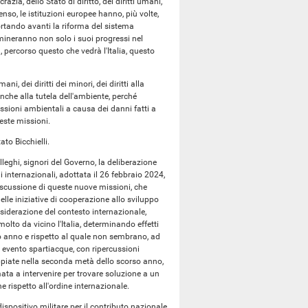
azia, dello Stato di diritto, dei diritti umani,
enso, le istituzioni europee hanno, più volte,
 portando avanti la riforma del sistema
ermineranno non solo i suoi progressi nel
 percorso questo che vedrà l'Italia, questo
i, dei diritti dei minori, dei diritti alla
nche alla tutela dell'ambiente, perché
sioni ambientali a causa dei danni fatti a
este missioni.
ato Bicchielli.
lleghi, signori del Governo, la deliberazione
ni internazionali, adottata il 26 febbraio 2024,
iscussione di queste nuove missioni, che
lle iniziative di cooperazione allo sviluppo
onsiderazione del contesto internazionale,
olto da vicino l'Italia, determinando effetti
erzo anno e rispetto al quale non sembrano, ad
 evento spartiacque, con ripercussioni
oppiate nella seconda metà dello scorso anno,
ata a intervenire per trovare soluzione a un
he rispetto all'ordine internazionale.
ispositivo militare per il contributo nazionale