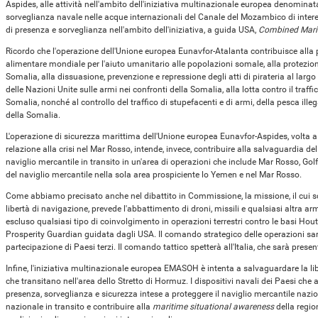
Aspides, alle attività nell'ambito dell'iniziativa multinazionale europea denominat
sorveglianza navale nelle acque internazionali del Canale del Mozambico di interes
di presenza e sorveglianza nell'ambito dell'iniziativa, a guida USA,
Combined Mari
Ricordo che l'operazione dell'Unione europea Eunavfor-Atalanta contribuisce alla
alimentare mondiale per l'aiuto umanitario alle popolazioni somale, alla protezion
Somalia, alla dissuasione, prevenzione e repressione degli atti di pirateria al larg
delle Nazioni Unite sulle armi nei confronti della Somalia, alla lotta contro il traffi
Somalia, nonché al controllo del traffico di stupefacenti e di armi, della pesca illeg
della Somalia.
L'operazione di sicurezza marittima dell'Unione europea Eunavfor-Aspides, volta a 
relazione alla crisi nel Mar Rosso, intende, invece, contribuire alla salvaguardia de
naviglio mercantile in transito in un'area di operazioni che include Mar Rosso, Golf
del naviglio mercantile nella sola area prospiciente lo Yemen e nel Mar Rosso.
Come abbiamo precisato anche nel dibattito in Commissione, la missione, il cui sco
libertà di navigazione, prevede l'abbattimento di droni, missili e qualsiasi altra ar
escluso qualsiasi tipo di coinvolgimento in operazioni terrestri contro le basi Hou
Prosperity Guardian guidata dagli USA. Il comando strategico delle operazioni sarà
partecipazione di Paesi terzi. Il comando tattico spetterà all'Italia, che sarà prese
Infine, l'iniziativa multinazionale europea EMASOH è intenta a salvaguardare la lib
che transitano nell'area dello Stretto di Hormuz. I dispositivi navali dei Paesi che a
presenza, sorveglianza e sicurezza intese a proteggere il naviglio mercantile nazio
nazionale in transito e contribuire alla
maritime situational awareness
della regio