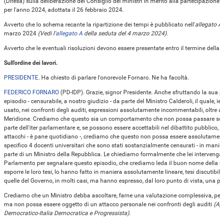
(Difesa) sulla deliberazione del Consiglio dei ministri in merito alla partecipazione d
per l'anno 2024, adottata il 26 febbraio 2024.
Avverto che lo schema recante la ripartizione dei tempi è pubblicato nell'
allegato 
marzo 2024
(Vedi l'
allegato A
della seduta del 4 marzo 2024)
.
Avverto che le eventuali risoluzioni devono essere presentate entro il termine dell
Sull'ordine dei lavori.
PRESIDENTE
. Ha chiesto di parlare l'onorevole Fornaro. Ne ha facoltà.
FEDERICO FORNARO
(
PD-IDP
). Grazie, signor Presidente. Anche sfruttando la su
episodio - censurabile, a nostro giudizio - da parte del Ministro Calderoli, il quale, i
usato, nei confronti degli auditi, espressioni assolutamente incommentabili, oltre 
Meridione. Crediamo che questo sia un comportamento che non possa passare sotto
parte dell'iter parlamentare e, se possono essere accettabili nel dibattito pubbli
attacchi - è pane quotidiano -, crediamo che questo non possa essere assolutamente
specifico 4 docenti universitari che sono stati sostanzialmente censurati - in manier
parte di un Ministro della Repubblica. Le chiediamo formalmente che lei intervenga 
Parlamento per segnalare questo episodio, che crediamo leda il buon nome della 
esporre le loro tesi, lo hanno fatto in maniera assolutamente lineare, tesi discuti
quelle del Governo, in molti casi, ma hanno espresso, dal loro punto di vista, una 
Crediamo che un Ministro debba ascoltare, farne una valutazione complessiva, per l'
ma non possa essere oggetto di un attacco personale nei confronti degli auditi
(A
Democratico-Italia Democratica e Progressista).