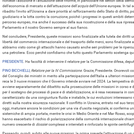
richiede l'adozione e l'attuazione delle riforme, in particolare nei settori della democr
dell'economia di mercato e dell'attuazione dell'
acquis
dell'Unione europea. In tal s
ribadito l'invito all'Ucraina a dare priorità al rafforzamento dello Stato di diritto,
giudiziario e la lotta contro la corruzione, poiché i progressi in questi ambiti det
percorso europeo, ma anche il successo della sua ricostruzione e della sua ripresa,
Parlamento e il nostro Governo sempre al suo fianco.
Nel concludere, Presidente, queste missioni sono finalizzate alla tutela dei diritti uman
libertà del commercio internazionale e del trasporto delle merci, sono finalizzate a
abbiamo visto come gli attacchi hanno causato anche seri problemi per le ripercus
una petroliera. Ecco perché confidiamo che tutto questo Parlamento sostenga qu
PRESIDENTE
. Ha facoltà di intervenire il relatore per la Commissione difesa, deput
PINO BICCHIELLI
,
Relatore per la IV Commissione.
Grazie, Presidente. Onorevoli co
del Consiglio dei ministri in merito alla partecipazione dell'Italia a ulteriori missio
reca le 3 nuove missioni che il Governo intende avviare nel 2024. La tempestiva d
avviene separatamente dal dibattito sulla prosecuzione delle missioni in corso e de
per il sostegno dei processi di pace e di stabilizzazione, si è resa necessaria in c
caratterizzato da una congiuntura fluida e instabile, le cui evoluzioni interessano m
diretti sulla nostra sicurezza nazionale. Il conflitto in Ucraina, entrato nel suo t
oggi, maturare ancora le condizioni per una via d'uscita negoziale, si conferma un
sistemiche di ampia portata, mentre le crisi in Medio Oriente e nel Mar Rosso, sc
hanno esacerbato il rischio di polarizzazione della comunità internazionale chiam
numero crescente di
dossier
complessi e interrelati e rinforzato le spinte centrifug
Passando, quindi, subito alle nuove missioni, la prima prevede l'attivazione di un d