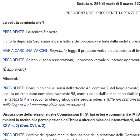
Seduta n. 256 di martedì 5 marzo 20
PRESIDENZA DEL PRESIDENTE LORENZO 
La seduta comincia alle 9.
PRESIDENTE
. La seduta è aperta.
Invito la deputata Segretaria a dare lettura del processo verbale della seduta prec
MARIA CAROLINA VARCHI
, Segretaria
, legge il processo verbale della seduta di ier
PRESIDENTE
. Se non vi sono osservazioni, il processo verbale si intende approvat
(È approvato)
.
Missioni.
PRESIDENTE
. Comunico che, ai sensi dell'articolo 46, comma 2, del Regolamento, 
seduta odierna sono complessivamente 98, come risulta dall'elenco consultabile 
nell'
allegato A
al resoconto stenografico della seduta odierna
(Ulteriori comunica
nell'
allegato A
al resoconto della seduta odierna)
.
Discussione della relazione delle Commissioni III (Affari esteri e comunitari) e IV (D
ministri in merito alla partecipazione dell'Italia a ulteriori missioni internazionali, 
XXV, n. 2
) (
Doc. XVI, n. 2
).
PRESIDENTE
. L'ordine del giorno reca la discussione della relazione delle Commissio