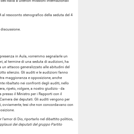
ell'Italia a ulteriori missioni internazionali
A
al resoconto stenografico della seduta del 4
a discussione.
a presenza in Aula, vorremmo segnalarle un
eri, al termine di una seduta di audizioni, ha
a un attacco generalizzato alle abitudini del
 silenzio. Gli auditi e le audizioni fanno
co, tra maggioranza e opposizione, anche
 ribaltato nei confronti degli auditi, nello
a, ripeto, volgare, a nostro giudizio - da
presso il Ministro per i Rapporti con il
Camera dei deputati. Gli auditi vengono per
bili, ovviamente, tesi che non concordavano con
posizione.
amor di Dio, riportarlo nel dibattito politico,
pplausi dei deputati del gruppo Partito