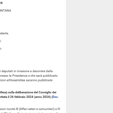
24
FONTANA
edente.
i.
o.
i deputati in missione a decorrere dalla
presso la Presidenza e che sarà pubblicato
zioni all'Assemblea saranno pubblicate
ifesa) sulla deliberazione del Consiglio dei
adottata il 26 febbraio 2024 (anno 2024) (
Doc.
ni riunite III (Affari esteri e comunitari) e IV