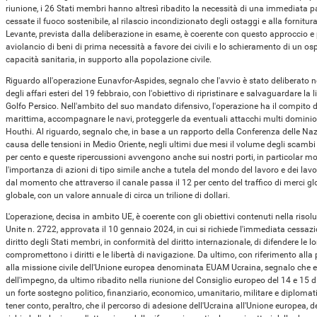
riunione, i 26 Stati membri hanno altresì ribadito la necessità di una immediata
cessate il fuoco sostenibile, al rilascio incondizionato degli ostaggi e alla fornitu
Levante, prevista dalla deliberazione in esame, è coerente con questo approccio e pre
aviolancio di beni di prima necessità a favore dei civili e lo schieramento di un 
capacità sanitaria, in supporto alla popolazione civile.
Riguardo all'operazione Eunavfor-Aspides, segnalo che l'avvio è stato deliberato ne
degli affari esteri del 19 febbraio, con l'obiettivo di ripristinare e salvaguardare la
Golfo Persico. Nell'ambito del suo mandato difensivo, l'operazione ha il compito 
marittima, accompagnare le navi, proteggerle da eventuali attacchi multi dominio i
Houthi. Al riguardo, segnalo che, in base a un rapporto della Conferenza delle Naz
causa delle tensioni in Medio Oriente, negli ultimi due mesi il volume degli scambi 
per cento e queste ripercussioni avvengono anche sui nostri porti, in particolar mod
l'importanza di azioni di tipo simile anche a tutela del mondo del lavoro e dei lavora
dal momento che attraverso il canale passa il 12 per cento del traffico di merci glob
globale, con un valore annuale di circa un trilione di dollari.
L'operazione, decisa in ambito UE, è coerente con gli obiettivi contenuti nella risol
Unite n. 2722, approvata il 10 gennaio 2024, in cui si richiede l'immediata cessazio
diritto degli Stati membri, in conformità del diritto internazionale, di difendere le 
compromettono i diritti e le libertà di navigazione. Da ultimo, con riferimento all
alla missione civile dell'Unione europea denominata EUAM Ucraina, segnalo che es
dell'impegno, da ultimo ribadito nella riunione del Consiglio europeo del 14 e 15 
un forte sostegno politico, finanziario, economico, umanitario, militare e diplomat
tener conto, peraltro, che il percorso di adesione dell'Ucraina all'Unione europea,