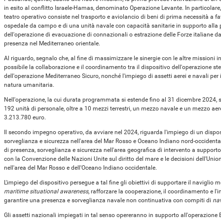
in esito al conflitto Israele-Hamas, denominato Operazione Levante. In particolare,
teatro operativo consiste nel trasporto e aviolancio di beni di prima necessità a fav
ospedale da campo e di una unità navale con capacità sanitarie in supporto alla p
dell'operazione di evacuazione di connazionali o estrazione delle Forze italiane d
presenza nel Mediterraneo orientale.
Al riguardo, segnalo che, al fine di massimizzare le sinergie con le altre missioni in
possibile la collaborazione e il coordinamento tra il dispositivo dell'operazione st
dell'operazione Mediterraneo Sicuro, nonché l'impiego di assetti aerei e navali per 
natura umanitaria.
Nell'operazione, la cui durata programmata si estende fino al 31 dicembre 2024,
192 unità di personale, oltre a 10 mezzi terrestri, un mezzo navale e un mezzo aer
3.213.780 euro.
Il secondo impegno operativo, da avviare nel 2024, riguarda l'impiego di un disposi
sorveglianza e sicurezza nell'area del Mar Rosso e Oceano Indiano nord-occidentale.
di presenza, sorveglianza e sicurezza nell'area geografica di intervento a supporto d
con la Convenzione delle Nazioni Unite sul diritto del mare e le decisioni dell'Uni
nell'area del Mar Rosso e dell'Oceano Indiano occidentale.
L'impiego del dispositivo persegue a tal fine gli obiettivi di supportare il naviglio me
maritime situational awareness
, rafforzare la cooperazione, il coordinamento e l'in
garantire una presenza e sorveglianza navale non continuativa con compiti di
na
Gli assetti nazionali impiegati in tal senso opereranno in supporto all'operazione