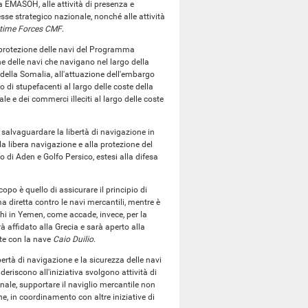
a EMASOH, alle attività di presenza e
se strategico nazionale, nonché alle attività
time Forces CMF
.
 protezione delle navi del Programma
e delle navi che navigano nel largo della
o della Somalia, all'attuazione dell'embargo
co di stupefacenti al largo delle coste della
ale e dei commerci illeciti al largo delle coste
salvaguardare la libertà di navigazione in
lla libera navigazione e alla protezione del
o di Aden e Golfo Persico, estesi alla difesa
po è quello di assicurare il principio di
ma diretta contro le navi mercantili, mentre è
thi in Yemen, come accade, invece, per la
 affidato alla Grecia e sarà aperto alla
nte con la nave
Caio Duilio
.
ertà di navigazione e la sicurezza delle navi
deriscono all'iniziativa svolgono attività di
nale, supportare il naviglio mercantile non
ne, in coordinamento con altre iniziative di