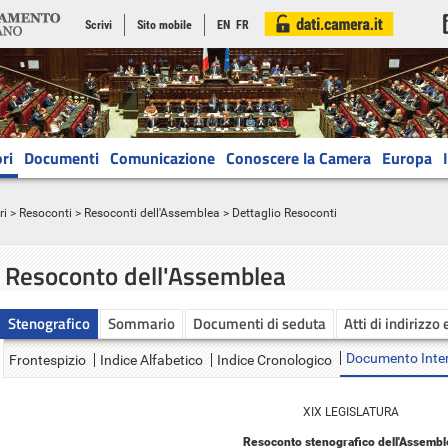
Scrivi
Sito mobile
EN
FR
ri
Documenti
Comunicazione
Conoscere la Camera
Europa
ri
>
Resoconti
>
Resoconti dell'Assemblea
> Dettaglio Resoconti
Resoconto dell'Assemblea
Stenografico
Sommario
Documenti di seduta
Atti di indirizzo 
Documento Inte
Frontespizio
Indice Alfabetico
Indice Cronologico
XIX LEGISLATURA
Resoconto stenografico dell'Assembl