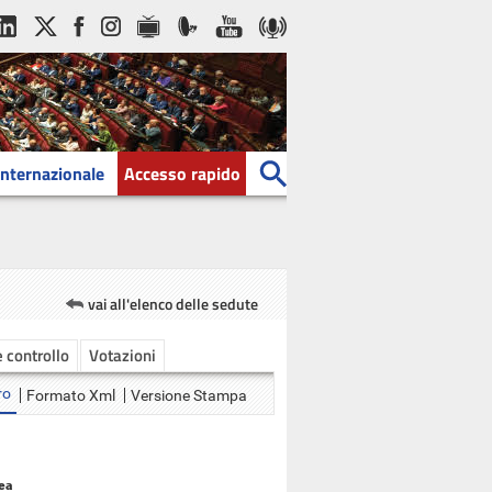
Internazionale
Accesso rapido
vai all'elenco delle sedute
e controllo
Votazioni
ro
Formato Xml
Versione Stampa
ea