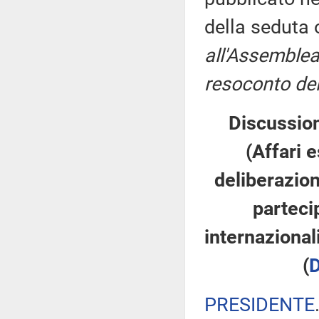
della seduta
all'Assemblea
resoconto del
Discussion
(Affari e
deliberazion
partecip
internazional
(
D
PRESIDENTE