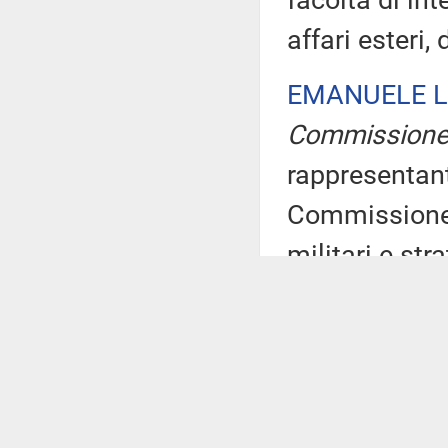
facoltà di in
affari esteri
EMANUELE L
Commission
rappresentant
Commissione d
militari e st
esame, svilup
politico inte
governativa. 
celerità con 