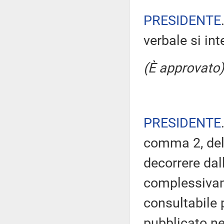
PRESIDENTE
verbale si in
(È approvato)
PRESIDENTE
comma 2, del
decorrere dal
complessivam
consultabile 
pubblicato nel