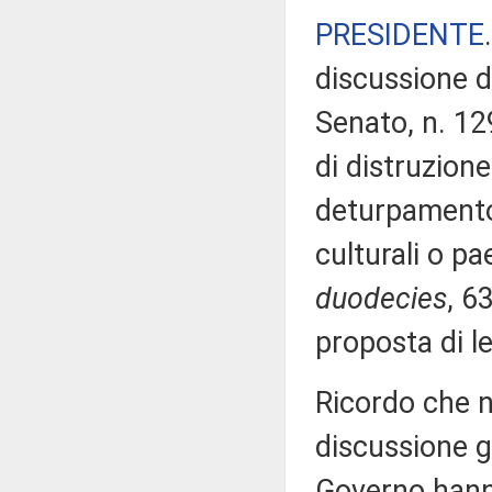
PRESIDENTE
discussione d
Senato, n. 12
di distruzion
deturpamento,
culturali o pa
duodecies
, 6
proposta di l
Ricordo che n
discussione ge
Governo hanno