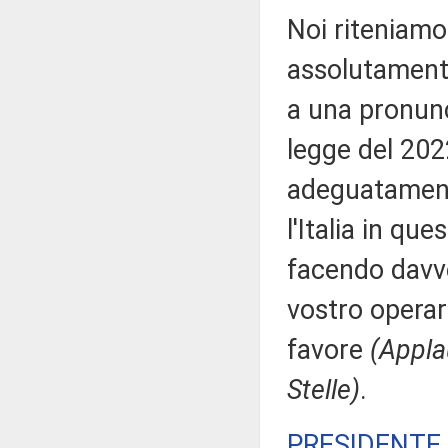
Noi riteniamo
assolutament
a una pronunc
legge del 2022
adeguatamente
l'Italia in q
facendo davve
vostro operar
favore
(Appla
Stelle)
.
PRESIDENTE