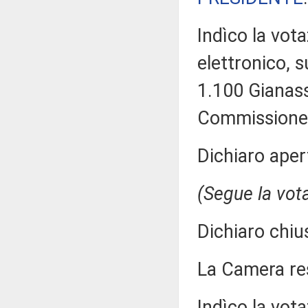
Indìco la vo
elettronico, 
1.100 Gianassi
Commissione 
Dichiaro aper
(Segue la vot
Dichiaro chiu
La Camera r
Indìco la vo