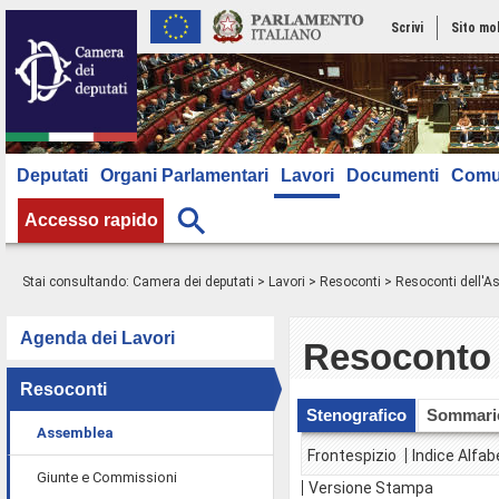
Scrivi
Sito mo
Deputati
Organi Parlamentari
Lavori
Documenti
Comu
Accesso rapido
Stai consultando:
Camera dei deputati
>
Lavori
>
Resoconti
>
Resoconti dell'
Agenda dei Lavori
Resoconto 
Resoconti
Stenografico
Sommari
Assemblea
Frontespizio
Indice Alfab
Giunte e Commissioni
Versione Stampa