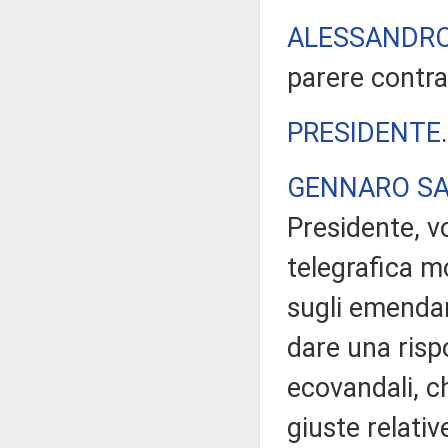
ALESSANDRO
parere contra
PRESIDENTE
GENNARO SA
Presidente, v
telegrafica m
sugli emendam
dare una risp
ecovandali, ch
giuste relati