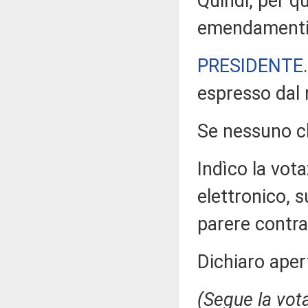
Quindi, per q
emendamenti
PRESIDENTE
espresso dal 
Se nessuno ch
Indìco la vo
elettronico, 
parere contra
Dichiaro aper
(Segue la vot