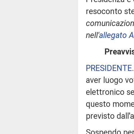
resoconto ste
comunicazioni
nell'
allegato A
Preavvis
PRESIDENTE
aver luogo v
elettronico s
questo moment
previsto dall
Sospendo pert