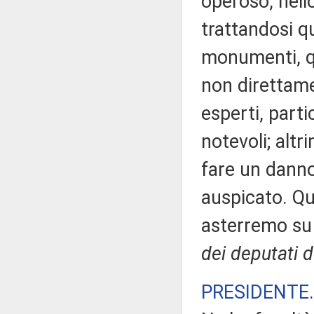
operoso, nello
trattandosi qui
monumenti, qu
non direttame
esperti, part
notevoli; altr
fare un danno
auspicato. Qui
asterremo su
dei deputati d
PRESIDENTE