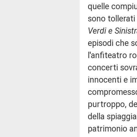
quelle compiu
sono tollerat
Verdi e Sinistr
episodi che so
l'anfiteatro r
concerti sovr
innocenti e i
compromesso l
purtroppo, de
della spiaggi
patrimonio a