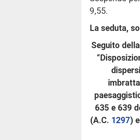
9,55.
La seduta, sos
Seguito della
“Disposizion
dispers
imbrattam
paesaggistic
635 e 639 d
(A.C.
1297
​)