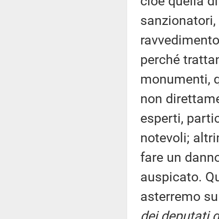
cioè quella di
sanzionatori,
ravvedimento 
perché trattan
monumenti, qu
non direttame
esperti, part
notevoli; altr
fare un danno
auspicato. Qui
asterremo su
dei deputati d