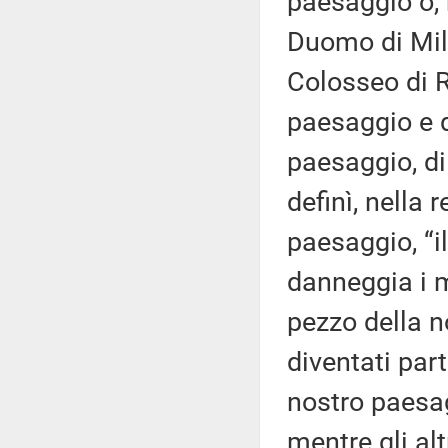
paesaggio o, 
Duomo di Mila
Colosseo di R
paesaggio e 
paesaggio, d
definì, nella 
paesaggio, “il
danneggia i 
pezzo della n
diventati part
nostro paesag
mentre gli al