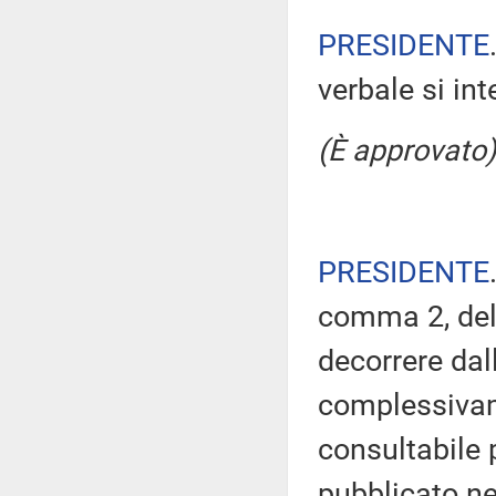
PRESIDENTE
verbale si in
(È approvato)
PRESIDENTE
comma 2, del
decorrere dal
complessivam
consultabile 
pubblicato nel