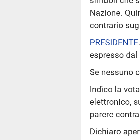
simboli che s
Nazione. Quin
contrario su
PRESIDENTE
espresso dal 
Se nessuno ch
Indìco la vo
elettronico, 
parere contra
Dichiaro aper