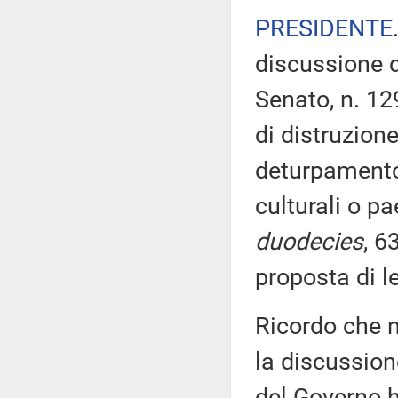
PRESIDENTE
discussione d
Senato, n. 12
di distruzion
deturpamento,
culturali o pa
duodecies
, 6
proposta di l
Ricordo che n
la discussione
del Governo h