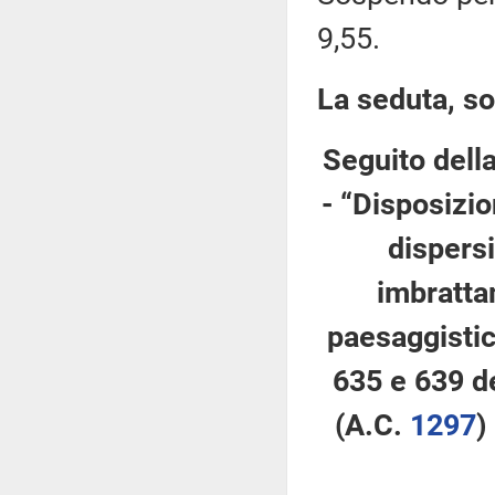
9,55.
La seduta, so
Seguito dell
- “Disposizio
dispers
imbrattam
paesaggistic
635 e 639 d
(A.C.
1297
​