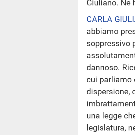
Giuliano. Ne 
CARLA GIUL
abbiamo pre
soppressivo 
assolutamente
dannoso. Rico
cui parliamo 
dispersione,
imbrattamento
una legge ch
legislatura, n