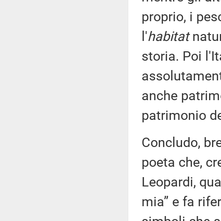
proprio, i pes
l'
habitat
natur
storia. Poi l'
assolutament
anche patrim
patrimonio de
Concludo, br
poeta che, cr
Leopardi, qu
mia” e fa rife