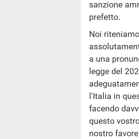
sanzione ammi
prefetto.
Noi riteniamo
assolutament
a una pronunc
legge del 202
adeguatamente
l'Italia in q
facendo davve
questo vostro
nostro favor