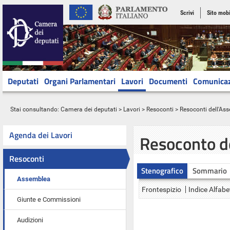
Scrivi
Sito mobi
Deputati
Organi Parlamentari
Lavori
Documenti
Comunica
Stai consultando:
Camera dei deputati
>
Lavori
>
Resoconti
>
Resoconti dell'As
Agenda dei Lavori
Resoconto d
Resoconti
Stenografico
Sommario
Assemblea
Frontespizio
Indice Alfabe
Giunte e Commissioni
Audizioni