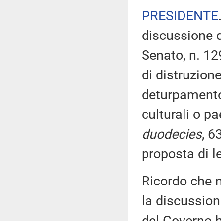
PRESIDENTE
discussione d
Senato, n. 12
di distruzion
deturpamento,
culturali o pa
duodecies
, 6
proposta di l
Ricordo che n
la discussione
del Governo h