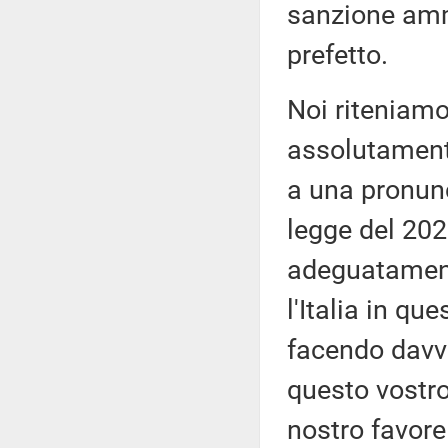
sanzione ammi
prefetto.
Noi riteniamo
assolutament
a una pronunc
legge del 202
adeguatamente
l'Italia in q
facendo davve
questo vostro
nostro favor