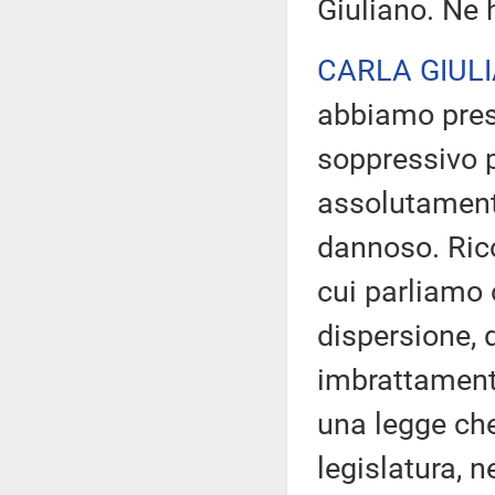
Giuliano. Ne 
CARLA GIUL
abbiamo pre
soppressivo 
assolutamente
dannoso. Rico
cui parliamo 
dispersione,
imbrattamento
una legge ch
legislatura, n