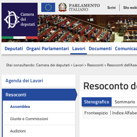
Scrivi
Sito mobi
Deputati
Organi Parlamentari
Lavori
Documenti
Comunica
Stai consultando:
Camera dei deputati
>
Lavori
>
Resoconti
>
Resoconti dell'As
Agenda dei Lavori
Resoconto d
Resoconti
Stenografico
Sommario
Assemblea
Frontespizio
Indice Alfabe
Giunte e Commissioni
Audizioni