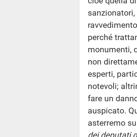
cioè quella di
sanzionatori,
ravvedimento 
perché trattan
monumenti, qu
non direttame
esperti, part
notevoli; altr
fare un danno
auspicato. Qui
asterremo su
dei deputati d