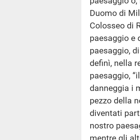
paesaggio o, 
Duomo di Mila
Colosseo di R
paesaggio e 
paesaggio, d
definì, nella 
paesaggio, “il
danneggia i 
pezzo della n
diventati part
nostro paesag
mentre gli al