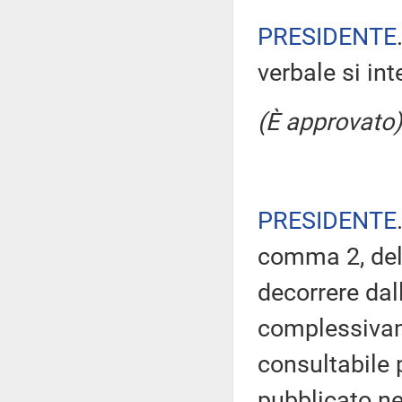
PRESIDENTE
verbale si in
(È approvato)
PRESIDENTE
comma 2, del
decorrere dal
complessivam
consultabile 
pubblicato nel