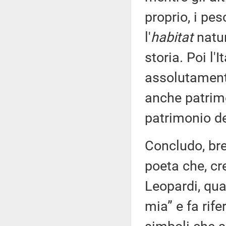
proprio, i pes
l'
habitat
natur
storia. Poi l'
assolutament
anche patrim
patrimonio de
Concludo, br
poeta che, cr
Leopardi, qu
mia” e fa rife