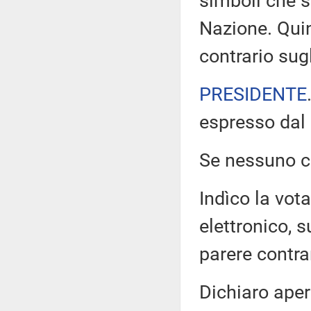
simboli che s
Nazione. Quin
contrario su
PRESIDENTE
espresso dal 
Se nessuno ch
Indìco la vo
elettronico, 
parere contra
Dichiaro aper