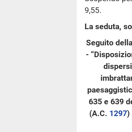
9,55.
La seduta, so
Seguito dell
- “Disposizio
dispers
imbrattam
paesaggistic
635 e 639 d
(A.C.
1297
​