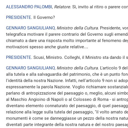
ALESSANDRO PALOMBI
,
Relatore
. Sì, invito al ritiro o parere co
PRESIDENTE
. Il Governo?
GENNARO SANGIULIANO
,
Ministro della Cultura
. Presidente, v
telegrafica motivare il parere contrario del Governo sugli emen
chiamato a dare una risposta molto importante al fenomeno degli
motivazioni spesso anche giuste relative…
PRESIDENTE
. Scusi, Ministro. Colleghi, il Ministro sta dando il
GENNARO SANGIULIANO
,
Ministro della Cultura
. L'articolo 9 d
alla tutela e alla salvaguardia del patrimonio, che è un punto 
l'identità della nostra Nazione. Infatti, nell'articolo 9 non si a
espressamente la parola Nazione. Voglio richiamare sostanzialm
parlano di antropizzazione del paesaggio o, meglio, alcuni simb
al Maschio Angioino di Napoli o al Colosseo di Roma - si antrop
diventano elemento connaturato del paesaggio, di quel paesaggi
relazione alla legge sulla tutela del paesaggio, “il volto amato de
monumenti è come se danneggiasse un pezzo della nostra natur
diventati parte integrante della nostra natura e del nostro paesag