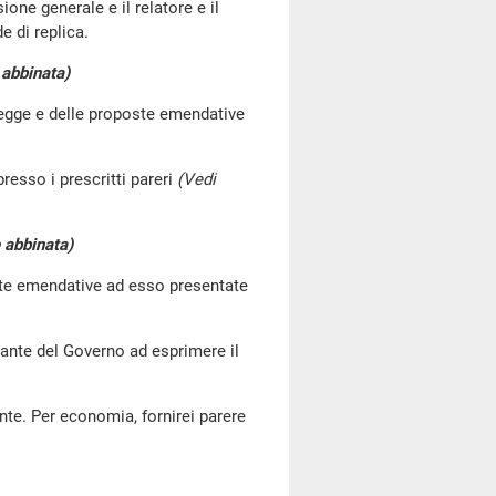
one generale e il relatore e il
e di replica.
e abbinata)
 legge e delle proposte emendative
resso i prescritti pareri
(Vedi
e abbinata)
oste emendative ad esso presentate
ntante del Governo ad esprimere il
nte. Per economia, fornirei parere