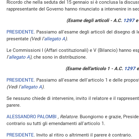
Ricordo che nella seduta del 15 gennaio si è conclusa la discussi
rappresentante del Governo hanno rinunciato a intervenire in sed
(Esame degli articoli - A.C.
1297
​ 
PRESIDENTE
. Passiamo all'esame degli articoli del disegno di
presentate
(Vedi l'
allegato A
)
.
Le Commissioni I (Affari costituzionali) e V (Bilancio) hanno esp
l'
allegato A
)
, che sono in distribuzione.
(Esame dell'articolo 1 - A.C.
1297
​ 
PRESIDENTE
. Passiamo all'esame dell'articolo 1 e delle prop
(Vedi l'
allegato A
)
.
Se nessuno chiede di intervenire, invito il relatore e il rapprese
parere.
ALESSANDRO PALOMBI
, Relatore.
Buongiorno e grazie, Preside
contrario su tutti gli emendamenti all'articolo 1.
PRESIDENTE
. Invito al ritiro o altrimenti il parere è contrario.