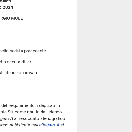
emblea
io 2024
RGIO MULE'
 della seduta precedente.
lla seduta di ieri.
si intende approvato.
 del Regolamento, i deputati in
te 90, come risulta dall'elenco
egato A
al resoconto stenografico
nno pubblicate nell'
allegato A
al