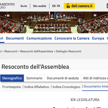
Scrivi
Sito mobile
EN
FR
ri
Documenti
Comunicazione
Conoscere la Camera
Europa
ri
>
Resoconti
>
Resoconti dell'Assemblea
> Dettaglio Resoconti
Resoconto dell'Assemblea
Stenografico
Sommario
Documenti di seduta
Atti di indirizzo
Documento Inte
Frontespizio
Indice Alfabetico
Indice Cronologico
XIX LEGISLATURA