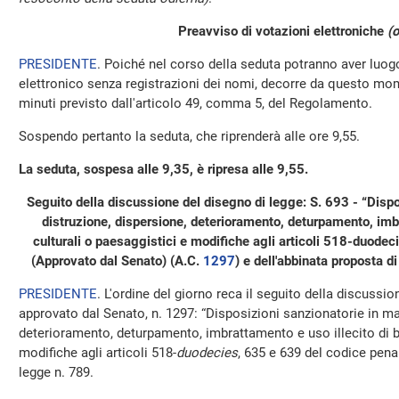
Preavviso di votazioni elettroniche
(o
PRESIDENTE
. Poiché nel corso della seduta potranno aver luo
elettronico senza registrazioni dei nomi, decorre da questo mom
minuti previsto dall'articolo 49, comma 5, del Regolamento.
Sospendo pertanto la seduta, che riprenderà alle ore 9,55.
La seduta, sospesa alle 9,35, è ripresa alle 9,55.
Seguito della discussione del disegno di legge: S. 693 - “Dispo
distruzione, dispersione, deterioramento, deturpamento, imbr
culturali o paesaggistici e modifiche agli articoli 518-duode
(Approvato dal Senato) (A.C.
1297
​) e dell'abbinata proposta d
PRESIDENTE
. L'ordine del giorno reca il seguito della discussio
approvato dal Senato, n. 1297: “Disposizioni sanzionatorie in mat
deterioramento, deturpamento, imbrattamento e uso illecito di be
modifiche agli articoli 518-
duodecies
, 635 e 639 del codice pena
legge n. 789.