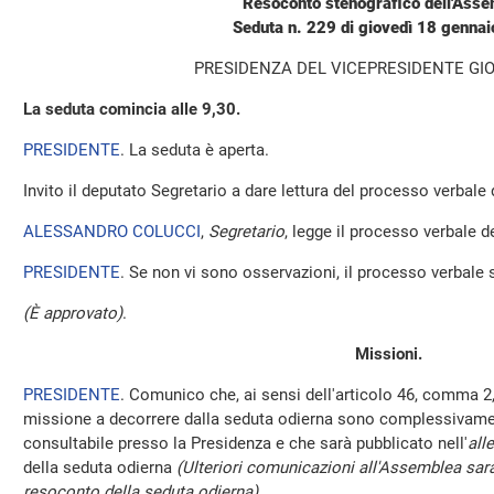
Resoconto stenografico dell'Ass
Seduta n. 229 di giovedì 18 genna
PRESIDENZA DEL VICEPRESIDENTE GIO
La seduta comincia alle 9,30.
PRESIDENTE
. La seduta è aperta.
Invito il deputato Segretario a dare lettura del processo verbale
ALESSANDRO COLUCCI
,
Segretario
, legge il processo verbale de
PRESIDENTE
. Se non vi sono osservazioni, il processo verbale 
(È approvato)
.
Missioni.
PRESIDENTE
. Comunico che, ai sensi dell'articolo 46, comma 2,
missione a decorrere dalla seduta odierna sono complessivamen
consultabile presso la Presidenza e che sarà pubblicato nell'
all
della seduta odierna
(Ulteriori comunicazioni all'Assemblea sara
resoconto della seduta odierna)
.