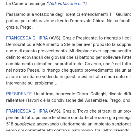
La Camera respinge
(
Vedi votazione n. 1
)
.
Passiamo alla votazione degli identici emendamenti 1.1 Giuliano
parlare per dichiarazione di voto l'onorevole Ghirra. Ne ha facolt
grazie. Prego.
FRANCESCA GHIRRA
(
AVS
). Grazie Presidente. Io ringrazio i co
Democratico e MoVimento 5 Stelle per aver proposto la soppressi
cuore di questo provvedimento. Mi dispiace aver appena sentito 
definito ecovandali dei giovani che si battono per sollevare l'att
cambiamento climatico, soprattutto del Governo, che è del tutto
nel nostro Paese. Io ritengo che questo provvedimento sia un at
azioni che stiamo vedendo in questi mesi in Italia e non solo e l
intervenire sul problema…
PRESIDENTE
. Un attimo, onorevole Ghirra. Colleghi, diventa diffi
rallentare i lavori c'è la condivisione dell'Assemblea. Prego, ono
FRANCESCA GHIRRA
(
AVS
). Grazie. Trovo che si tratti di un p
perché di fatto punisce le stesse condotte che sono già persegui
518-
duodecies
, aggravando ulteriormente un impianto sanzionat
verso chi commette atti contro il patrimonio, tra l'altro creando 