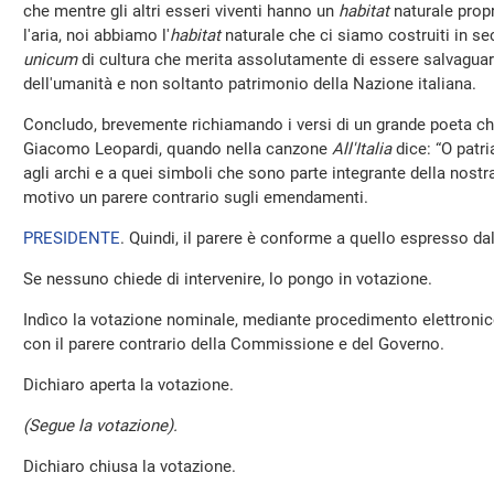
che mentre gli altri esseri viventi hanno un
habitat
naturale propri
l'aria, noi abbiamo l'
habitat
naturale che ci siamo costruiti in seco
unicum
di cultura che merita assolutamente di essere salvagua
dell'umanità e non soltanto patrimonio della Nazione italiana.
Concludo, brevemente richiamando i versi di un grande poeta che,
Giacomo Leopardi, quando nella canzone
All'Italia
dice: “O patri
agli archi e a quei simboli che sono parte integrante della nostr
motivo un parere contrario sugli emendamenti.
PRESIDENTE
. Quindi, il parere è conforme a quello espresso dal
Se nessuno chiede di intervenire, lo pongo in votazione.
Indìco la votazione nominale, mediante procedimento elettronic
con il parere contrario della Commissione e del Governo.
Dichiaro aperta la votazione.
(Segue la votazione).
Dichiaro chiusa la votazione.