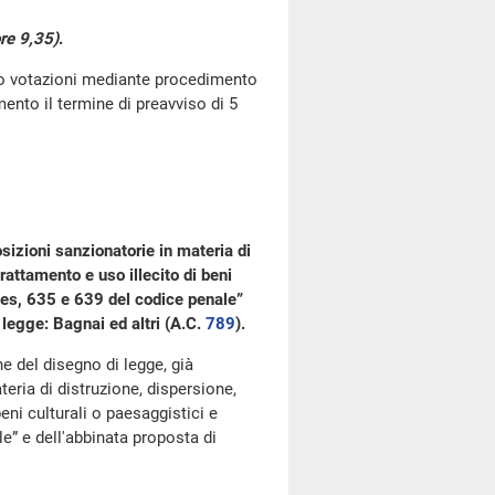
re 9,35)
.
go votazioni mediante procedimento
ento il termine di preavviso di 5
sizioni sanzionatorie in materia di
attamento e uso illecito di beni
cies, 635 e 639 del codice penale”
i legge: Bagnai ed altri (A.C.
789
​).
ne del disegno di legge, già
eria di distruzione, dispersione,
ni culturali o paesaggistici e
le” e dell'abbinata proposta di