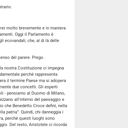
ntrario.
orrei molto brevemente e in maniera
damenti. Oggi il Parlamento è
 ecovandali, che, al di là delle
 senso del parere. Prego.
ella nostra Costituzione ci impegna
fondamentale perché rappresenta
dopera il termine Paese ma si adopera
ente due concetti. Gli esperti
oli - pensiamo al Duomo di Milano,
izzano all'interno del paesaggio e
o che Benedetto Croce definì, nella
lla patria”. Quindi, chi danneggia i
a, perché questi luoghi sono
gio. Del resto, Aristotele ci ricorda