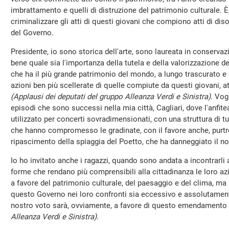
imbrattamento e quelli di distruzione del patrimonio culturale. È, 
criminalizzare gli atti di questi giovani che compiono atti di di
del Governo.
Presidente, io sono storica dell'arte, sono laureata in conservaz
bene quale sia l'importanza della tutela e della valorizzazione 
che ha il più grande patrimonio del mondo, a lungo trascurato e
azioni ben più scellerate di quelle compiute da questi giovani, a
(Applausi dei deputati del gruppo Alleanza Verdi e Sinistra)
. Vog
episodi che sono successi nella mia città, Cagliari, dove l'anfit
utilizzato per concerti sovradimensionati, con una struttura di t
che hanno compromesso le gradinate, con il favore anche, purtr
ripascimento della spiaggia del Poetto, che ha danneggiato il n
Io ho invitato anche i ragazzi, quando sono andata a incontrarli a
forme che rendano più comprensibili alla cittadinanza le loro azi
a favore del patrimonio culturale, del paesaggio e del clima, ma
questo Governo nei loro confronti sia eccessivo e assolutamente
nostro voto sarà, ovviamente, a favore di questo emendamento
Alleanza Verdi e Sinistra)
.