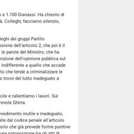
 e 1.100 Gianassi. Ha chiesto di
à. Colleghi, facciamo silenzio,
lleghi dei gruppi Partito
one dell'articolo 2, che poi è il
le parole del Ministro, che ha
enzione dell'opinione pubblica sul
 indifferente a quello che accade
to che tende a criminalizzare le
o trovo del tutto inadeguato a
cile e rallentiamo i lavori. Sul
revole Ghirra.
rovvedimento inutile e inadeguato,
te dal codice penale all'articolo
orio che già prevede forme punitive
una sproporzione tra gli atti di