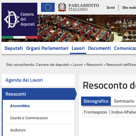
Scrivi
Sito mobi
Deputati
Organi Parlamentari
Lavori
Documenti
Comunica
Stai consultando:
Camera dei deputati
>
Lavori
>
Resoconti
>
Resoconti dell'As
Agenda dei Lavori
Resoconto d
Resoconti
Stenografico
Sommario
Assemblea
Frontespizio
Indice Alfabe
Giunte e Commissioni
Audizioni