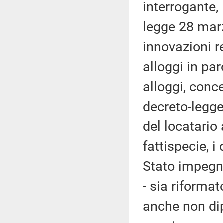
interrogante,
legge 28 marz
innovazioni r
alloggi in par
alloggi, conce
decreto-legg
del locatario 
fattispecie, 
Stato impegna
- sia riforma
anche non dip