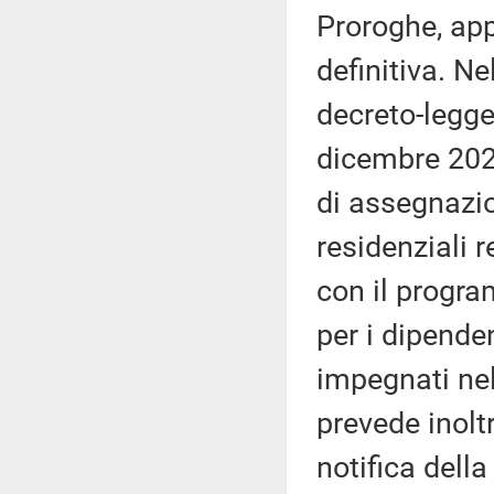
Proroghe, app
definitiva. Nel
decreto-legge
dicembre 2024
di assegnazi
residenziali r
con il progra
per i dipende
impegnati nell
prevede inoltr
notifica dell