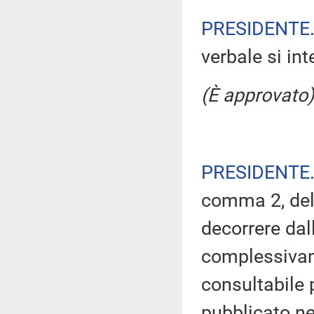
PRESIDENTE
verbale si in
(È approvato)
PRESIDENTE
comma 2, del
decorrere dal
complessivam
consultabile 
pubblicato nel