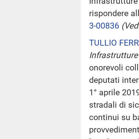
Infrastrutture
rispondere al
3-00836
(Vedi
TULLIO FER
Infrastrutture 
onorevoli coll
deputati inte
1° aprile 2019
stradali di si
continui su ba
provvedimento