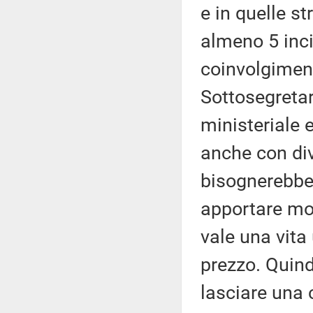
e in quelle st
almeno 5 incid
coinvolgiment
Sottosegretar
ministeriale 
anche con div
bisognerebbe 
apportare mod
vale una vit
prezzo. Quindi
lasciare una 