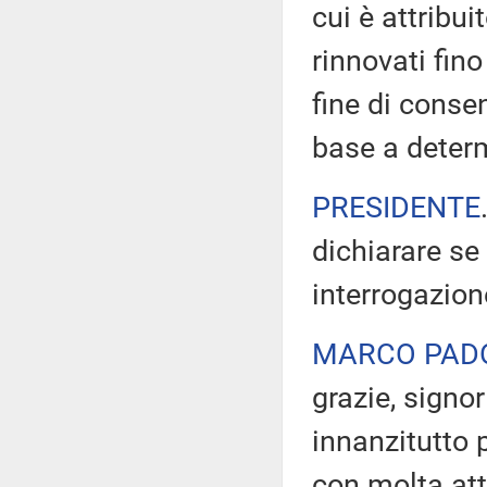
cui è attribui
rinnovati fino
fine di consen
base a determ
PRESIDENTE
dichiarare se
interrogazion
MARCO PAD
grazie, signo
innanzitutto 
con molta att