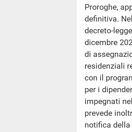
Proroghe, app
definitiva. Nel
decreto-legge
dicembre 2024
di assegnazi
residenziali r
con il progra
per i dipende
impegnati nell
prevede inoltr
notifica dell