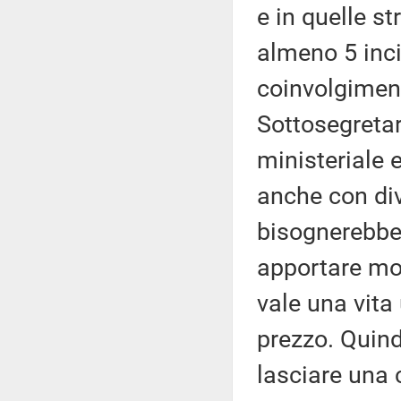
e in quelle st
almeno 5 incid
coinvolgiment
Sottosegretar
ministeriale 
anche con div
bisognerebbe 
apportare mod
vale una vit
prezzo. Quindi
lasciare una 