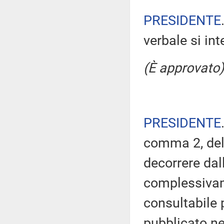
PRESIDENTE
verbale si in
(È approvato)
PRESIDENTE
comma 2, del
decorrere dal
complessivam
consultabile 
pubblicato nel