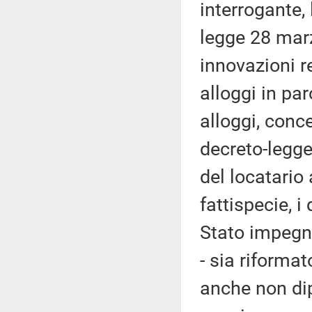
interrogante,
legge 28 marz
innovazioni r
alloggi in par
alloggi, conce
decreto-legg
del locatario 
fattispecie, 
Stato impegna
- sia riforma
anche non dip