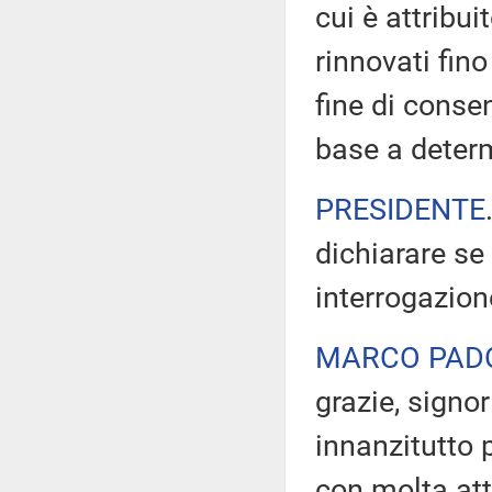
cui è attribui
rinnovati fino
fine di consen
base a determ
PRESIDENTE
dichiarare se
interrogazion
MARCO PAD
grazie, signo
innanzitutto 
con molta att