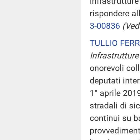
Infrastrutture
rispondere al
3-00836
(Vedi
TULLIO FER
Infrastrutture 
onorevoli coll
deputati inte
1° aprile 2019
stradali di si
continui su ba
provvedimento