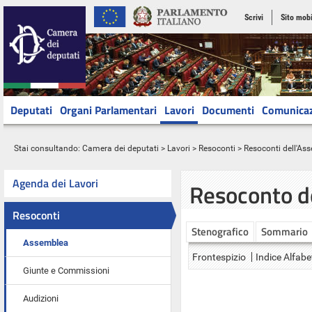
Scrivi
Sito mobi
Deputati
Organi Parlamentari
Lavori
Documenti
Comunica
Stai consultando:
Camera dei deputati
>
Lavori
>
Resoconti
>
Resoconti dell'As
Agenda dei Lavori
Resoconto d
Resoconti
Stenografico
Sommario
Assemblea
Frontespizio
Indice Alfabe
Giunte e Commissioni
Audizioni