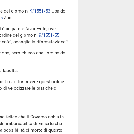
ne del giorno n.
9/1551/53
Ubaldo
35
Zan.
i è un parere favorevole, ove
ordine del giorno n.
9/1551/55
nafe', accoglie la riformulazione?
zione, però chiedo che l'ordine del
a facoltà.
nch'io sottoscrivere quest'ordine
 di velocizzare le pratiche di
no felice che il Governo abbia in
di rimborsabilità di Enhertu che -
a possibilità di morte di queste