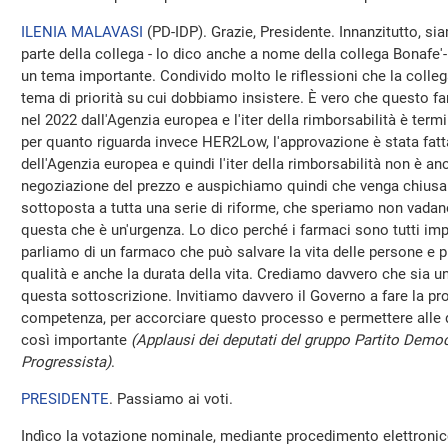
ILENIA MALAVASI
(
PD-IDP
). Grazie, Presidente. Innanzitutto, s
parte della collega - lo dico anche a nome della collega Bonafe
un tema importante. Condivido molto le riflessioni che la colleg
tema di priorità su cui dobbiamo insistere. È vero che questo 
nel 2022 dall'Agenzia europea e l'iter della rimborsabilità è term
per quanto riguarda invece HER2Low, l'approvazione è stata fatta
dell'Agenzia europea e quindi l'iter della rimborsabilità non è a
negoziazione del prezzo e auspichiamo quindi che venga chiusa e
sottoposta a tutta una serie di riforme, che speriamo non vadan
questa che è un'urgenza. Lo dico perché i farmaci sono tutti imp
parliamo di un farmaco che può salvare la vita delle persone e
qualità e anche la durata della vita. Crediamo davvero che sia una
questa sottoscrizione. Invitiamo davvero il Governo a fare la pro
competenza, per accorciare questo processo e permettere alle d
così importante
(Applausi dei deputati del gruppo Partito Democ
Progressista)
.
PRESIDENTE
. Passiamo ai voti.
Indìco la votazione nominale, mediante procedimento elettronico,