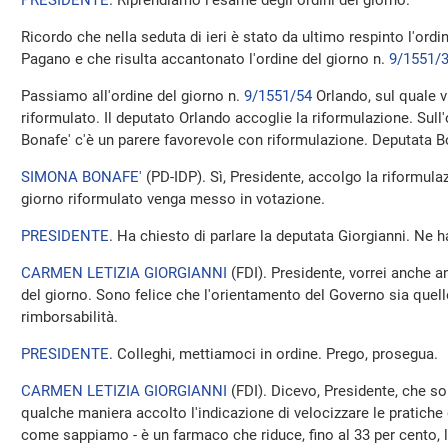
PRESIDENTE
. Riprendiamo l'esame degli ordini del giorno.
Ricordo che nella seduta di ieri è stato da ultimo respinto l'ordi
Pagano e che risulta accantonato l'ordine del giorno n.
9/1551/
Passiamo all'ordine del giorno n.
9/1551/54
Orlando, sul quale v
riformulato. Il deputato Orlando accoglie la riformulazione. Sull'
Bonafe' c'è un parere favorevole con riformulazione. Deputata Bo
SIMONA BONAFE'
(
PD-IDP
). Sì, Presidente, accolgo la riformula
giorno riformulato venga messo in votazione.
PRESIDENTE
. Ha chiesto di parlare la deputata Giorgianni. Ne h
CARMEN LETIZIA GIORGIANNI
(
FDI
). Presidente, vorrei anche a
del giorno. Sono felice che l'orientamento del Governo sia quello
rimborsabilità.
PRESIDENTE
. Colleghi, mettiamoci in ordine. Prego, prosegua.
CARMEN LETIZIA GIORGIANNI
(
FDI
). Dicevo, Presidente, che so
qualche maniera accolto l'indicazione di velocizzare le pratiche 
come sappiamo - è un farmaco che riduce, fino al 33 per cento, l