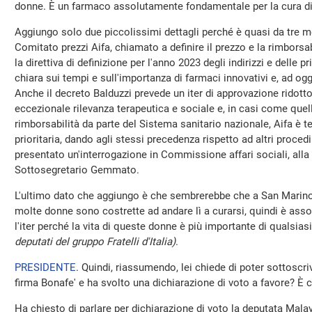
donne. È un farmaco assolutamente fondamentale per la cura di
Aggiungo solo due piccolissimi dettagli perché è quasi da tre mes
Comitato prezzi Aifa, chiamato a definire il prezzo e la rimborsab
la direttiva di definizione per l'anno 2023 degli indirizzi e delle pr
chiara sui tempi e sull'importanza di farmaci innovativi e, ad og
Anche il decreto Balduzzi prevede un iter di approvazione ridotto
eccezionale rilevanza terapeutica e sociale e, in casi come quello
rimborsabilità da parte del Sistema sanitario nazionale, Aifa è te
prioritaria, dando agli stessi precedenza rispetto ad altri proc
presentato un'interrogazione in Commissione affari sociali, alla
Sottosegretario Gemmato.
L'ultimo dato che aggiungo è che sembrerebbe che a San Marino 
molte donne sono costrette ad andare lì a curarsi, quindi è as
l'iter perché la vita di queste donne è più importante di qualsia
deputati del gruppo Fratelli d'Italia)
.
PRESIDENTE
. Quindi, riassumendo, lei chiede di poter sottoscri
firma Bonafe' e ha svolto una dichiarazione di voto a favore? È c
Ha chiesto di parlare per dichiarazione di voto la deputata Malav