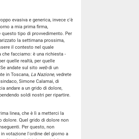
roppo evasiva e generica, invece c'è
iorno a mia prima firma,
 questo tipo di provvedimento. Per
darizzato la settimana prossima,
ssere il contesto nel quale
a che facciamo: è una richiesta -
r quelle realtà, per quelle
. Se andate sul sito
web
di un
nte in Toscana,
La Nazione
, vedrete
o sindaco, Simone Calamai, di
ia andare a un grido di dolore,
ndendo soldi nostri per ripartire.
ima linea, che è lì a metterci la
uo dolore. Quel grido di dolore non
nseguenti. Per questo, non
n votazione l'ordine del giorno a