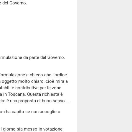
le del Governo.
ormulazione da parte del Governo.
iformulazione e chiedo che l'ordine
n oggetto molto chiaro, cioè mira a
abili e contributive per le zone
fa in Toscana. Questa richiesta è
egoria: è una proposta di buon senso…
non ha capito se non accoglie o
el giorno sia messo in votazione.