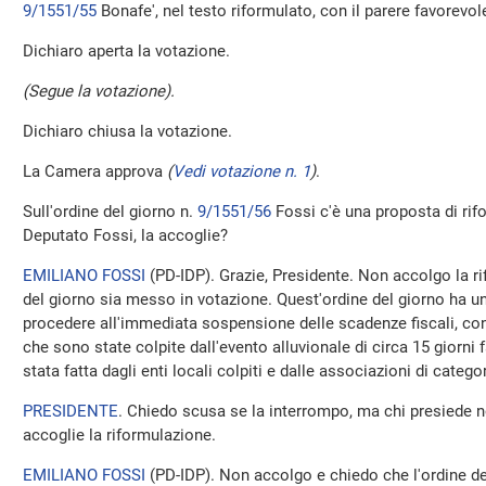
9/1551/55
Bonafe', nel testo riformulato, con il parere favorevo
Dichiaro aperta la votazione.
(Segue la votazione).
Dichiaro chiusa la votazione.
La Camera approva
(
Vedi votazione n. 1
)
.
Sull'ordine del giorno n.
9/1551/56
Fossi c'è una proposta di rif
Deputato Fossi, la accoglie?
EMILIANO FOSSI
(
PD-IDP
). Grazie, Presidente. Non accolgo la r
del giorno sia messo in votazione. Quest'ordine del giorno ha u
procedere all'immediata sospensione delle scadenze fiscali, cont
che sono state colpite dall'evento alluvionale di circa 15 giorni 
stata fatta dagli enti locali colpiti e dalle associazioni di cat
PRESIDENTE
. Chiedo scusa se la interrompo, ma chi presiede 
accoglie la riformulazione.
EMILIANO FOSSI
(
PD-IDP
). Non accolgo e chiedo che l'ordine d