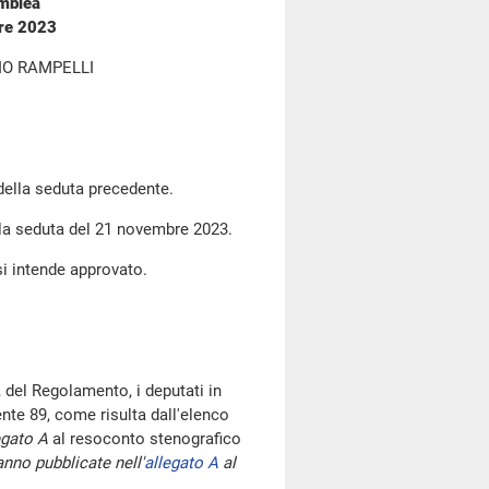
emblea
bre 2023
IO RAMPELLI
 della seduta precedente.
lla seduta del 21 novembre 2023.
si intende approvato.
 del Regolamento, i deputati in
te 89, come risulta dall'elenco
egato A
al resoconto stenografico
nno pubblicate nell'
allegato A
al