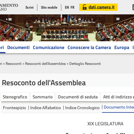
Scrivi
Sito mobile
EN
FR
ri
Documenti
Comunicazione
Conoscere la Camera
Europa
ri
>
Resoconti
>
Resoconti dell'Assemblea
> Dettaglio Resoconti
Resoconto dell'Assemblea
Stenografico
Sommario
Documenti di seduta
Atti di indirizzo
Documento Inte
Frontespizio
Indice Alfabetico
Indice Cronologico
XIX LEGISLATURA