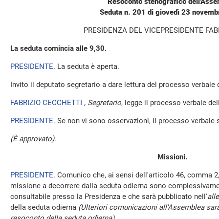
Resoconto stenografico dell'Ass
Seduta n. 201 di giovedì 23 novem
PRESIDENZA DEL VICEPRESIDENTE FAB
La seduta comincia alle 9,30.
PRESIDENTE
. La seduta è aperta.
Invito il deputato segretario a dare lettura del processo verbale
FABRIZIO CECCHETTI
, Segretario
, legge il processo verbale de
PRESIDENTE
. Se non vi sono osservazioni, il processo verbale 
(È approvato)
.
Missioni.
PRESIDENTE
. Comunico che, ai sensi dell'articolo 46, comma 2,
missione a decorrere dalla seduta odierna sono complessivamen
consultabile presso la Presidenza e che sarà pubblicato nell'
all
della seduta odierna
(Ulteriori comunicazioni all'Assemblea sara
resoconto della seduta odierna)
.