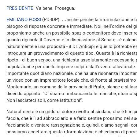
PRESIDENTE
. Va bene. Prosegua.
EMILIANO FOSSI
(
PD-IDP
). …anche perché la riformulazione è t
bisogno di risposte concrete e immediate. Noi, nell'ordine del g
proponiamo anche un possibile spazio contenitore dove inserire
quanto riguarda il Governo è in discussione al Senato - è calen
naturalmente è una proposta - il DL Anticipi e quello potrebbe e
introdurre un provvedimento di questo tipo. Questa è la richiest
ripeto - di buon senso, una richiesta assolutamente necessaria pe
popolazioni e per quelle imprese colpite dall'evento alluvionale
importante quotidiano nazionale, che ha una risonanza importa
un video con un imprenditore locale che, di fronte al bravissim
Montemurlo, un comune della provincia di Prato, piange e si lasc
dicendo appunto: “Ci stiamo rimboccando le maniche, stiamo spe
Non lasciateci soli, come istituzioni”.
Naturalmente è un grido di dolore rivolto al sindaco che è lì in pr
faccia, che è lì ad abbracciarlo e a farlo sentire prossimo nel s
facciamolo diventare rassegnazione e, quindi, diamo segnali co
possiamo accettare questa riformulazione e chiediamo di porre i