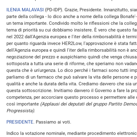
ILENIA MALAVASI
(
PD-IDP
). Grazie, Presidente. Innanzitutto, s
parte della collega - lo dico anche a nome della collega Bonafe
un tema importante. Condivido molto le riflessioni che la colleg
tema di priorità su cui dobbiamo insistere. È vero che questo 
nel 2022 dall'Agenzia europea e l'iter della rimborsabilità è term
per quanto riguarda invece HER2Low, l'approvazione è stata fatta
dell'Agenzia europea e quindi l'iter della rimborsabilità non è a
negoziazione del prezzo e auspichiamo quindi che venga chiusa e
sottoposta a tutta una serie di riforme, che speriamo non vadan
questa che è un'urgenza. Lo dico perché i farmaci sono tutti imp
parliamo di un farmaco che può salvare la vita delle persone e
qualità e anche la durata della vita. Crediamo davvero che sia una
questa sottoscrizione. Invitiamo davvero il Governo a fare la pro
competenza, per accorciare questo processo e permettere alle d
così importante
(Applausi dei deputati del gruppo Partito Democ
Progressista)
.
PRESIDENTE
. Passiamo ai voti.
Indìco la votazione nominale, mediante procedimento elettronico,