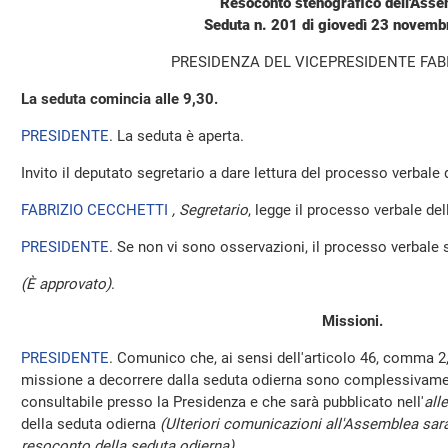
Resoconto stenografico dell'Ass
Seduta n. 201 di giovedì 23 novem
PRESIDENZA DEL VICEPRESIDENTE FAB
La seduta comincia alle 9,30.
PRESIDENTE
. La seduta è aperta.
Invito il deputato segretario a dare lettura del processo verbale
FABRIZIO CECCHETTI
, Segretario
, legge il processo verbale de
PRESIDENTE
. Se non vi sono osservazioni, il processo verbale 
(È approvato)
.
Missioni.
PRESIDENTE
. Comunico che, ai sensi dell'articolo 46, comma 2,
missione a decorrere dalla seduta odierna sono complessivamen
consultabile presso la Presidenza e che sarà pubblicato nell'
all
della seduta odierna
(Ulteriori comunicazioni all'Assemblea sara
resoconto della seduta odierna)
.