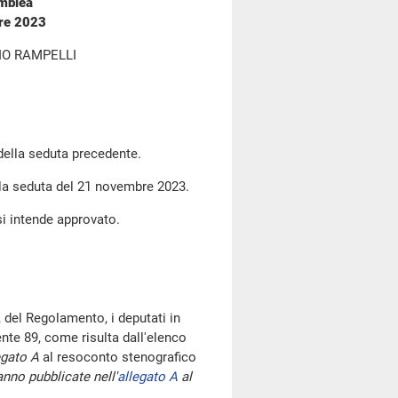
emblea
bre 2023
IO RAMPELLI
 della seduta precedente.
lla seduta del 21 novembre 2023.
si intende approvato.
 del Regolamento, i deputati in
te 89, come risulta dall'elenco
egato A
al resoconto stenografico
nno pubblicate nell'
allegato A
al