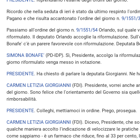
PRESIDENTE
. Riprendiamo l'esame degli ordini del giorno.
Ricordo che nella seduta di ieri è stato da ultimo respinto l'ordi
Pagano e che risulta accantonato l'ordine del giorno n.
9/1551/
Passiamo all'ordine del giorno n.
9/1551/54
Orlando, sul quale v
riformulato. Il deputato Orlando accoglie la riformulazione. Sull'
Bonafe' c'è un parere favorevole con riformulazione. Deputata Bo
SIMONA BONAFE'
(
PD-IDP
). Sì, Presidente, accolgo la riformula
giorno riformulato venga messo in votazione.
PRESIDENTE
. Ha chiesto di parlare la deputata Giorgianni. Ne h
CARMEN LETIZIA GIORGIANNI
(
FDI
). Presidente, vorrei anche a
del giorno. Sono felice che l'orientamento del Governo sia quello
rimborsabilità.
PRESIDENTE
. Colleghi, mettiamoci in ordine. Prego, prosegua.
CARMEN LETIZIA GIORGIANNI
(
FDI
). Dicevo, Presidente, che so
qualche maniera accolto l'indicazione di velocizzare le pratiche 
come sappiamo - è un farmaco che riduce, fino al 33 per cento, l