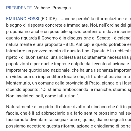
PRESIDENTE
. Va bene. Prosegua.
EMILIANO FOSSI
(
PD-IDP
). …anche perché la riformulazione è t
bisogno di risposte concrete e immediate. Noi, nell'ordine del g
proponiamo anche un possibile spazio contenitore dove inserire
quanto riguarda il Governo è in discussione al Senato - è calen
naturalmente è una proposta - il DL Anticipi e quello potrebbe e
introdurre un provvedimento di questo tipo. Questa è la richiest
ripeto - di buon senso, una richiesta assolutamente necessaria pe
popolazioni e per quelle imprese colpite dall'evento alluvionale
importante quotidiano nazionale, che ha una risonanza importa
un video con un imprenditore locale che, di fronte al bravissim
Montemurlo, un comune della provincia di Prato, piange e si lasc
dicendo appunto: “Ci stiamo rimboccando le maniche, stiamo spe
Non lasciateci soli, come istituzioni”.
Naturalmente è un grido di dolore rivolto al sindaco che è lì in pr
faccia, che è lì ad abbracciarlo e a farlo sentire prossimo nel s
facciamolo diventare rassegnazione e, quindi, diamo segnali co
possiamo accettare questa riformulazione e chiediamo di porre i