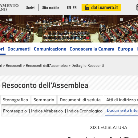
Scrivi
Sito mobile
EN
FR
ri
Documenti
Comunicazione
Conoscere la Camera
Europa
ri
>
Resoconti
>
Resoconti dell'Assemblea
> Dettaglio Resoconti
Resoconto dell'Assemblea
Stenografico
Sommario
Documenti di seduta
Atti di indirizzo
Documento Inte
Frontespizio
Indice Alfabetico
Indice Cronologico
XIX LEGISLATURA