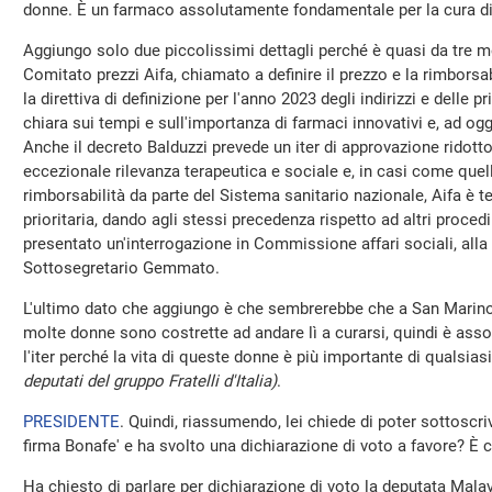
donne. È un farmaco assolutamente fondamentale per la cura di
Aggiungo solo due piccolissimi dettagli perché è quasi da tre mes
Comitato prezzi Aifa, chiamato a definire il prezzo e la rimborsab
la direttiva di definizione per l'anno 2023 degli indirizzi e delle pr
chiara sui tempi e sull'importanza di farmaci innovativi e, ad og
Anche il decreto Balduzzi prevede un iter di approvazione ridotto
eccezionale rilevanza terapeutica e sociale e, in casi come quello
rimborsabilità da parte del Sistema sanitario nazionale, Aifa è te
prioritaria, dando agli stessi precedenza rispetto ad altri proc
presentato un'interrogazione in Commissione affari sociali, alla
Sottosegretario Gemmato.
L'ultimo dato che aggiungo è che sembrerebbe che a San Marino 
molte donne sono costrette ad andare lì a curarsi, quindi è as
l'iter perché la vita di queste donne è più importante di qualsia
deputati del gruppo Fratelli d'Italia)
.
PRESIDENTE
. Quindi, riassumendo, lei chiede di poter sottoscri
firma Bonafe' e ha svolto una dichiarazione di voto a favore? È c
Ha chiesto di parlare per dichiarazione di voto la deputata Malav