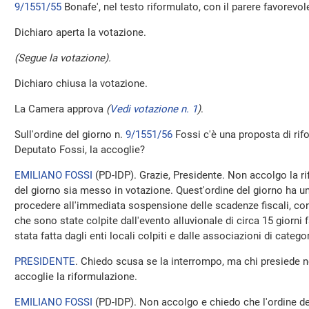
9/1551/55
Bonafe', nel testo riformulato, con il parere favorevo
Dichiaro aperta la votazione.
(Segue la votazione).
Dichiaro chiusa la votazione.
La Camera approva
(
Vedi votazione n. 1
)
.
Sull'ordine del giorno n.
9/1551/56
Fossi c'è una proposta di rif
Deputato Fossi, la accoglie?
EMILIANO FOSSI
(
PD-IDP
). Grazie, Presidente. Non accolgo la r
del giorno sia messo in votazione. Quest'ordine del giorno ha u
procedere all'immediata sospensione delle scadenze fiscali, cont
che sono state colpite dall'evento alluvionale di circa 15 giorni 
stata fatta dagli enti locali colpiti e dalle associazioni di cat
PRESIDENTE
. Chiedo scusa se la interrompo, ma chi presiede 
accoglie la riformulazione.
EMILIANO FOSSI
(
PD-IDP
). Non accolgo e chiedo che l'ordine d