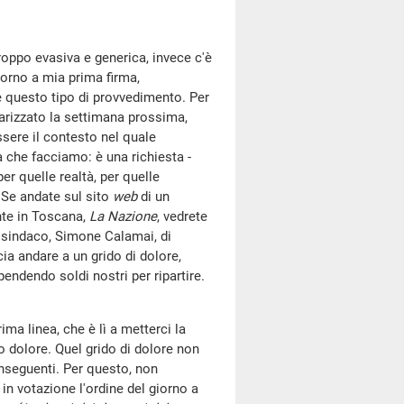
roppo evasiva e generica, invece c'è
iorno a mia prima firma,
 questo tipo di provvedimento. Per
darizzato la settimana prossima,
ssere il contesto nel quale
a che facciamo: è una richiesta -
r quelle realtà, per quelle
. Se andate sul sito
web
di un
nte in Toscana,
La Nazione
, vedrete
o sindaco, Simone Calamai, di
ia andare a un grido di dolore,
ndendo soldi nostri per ripartire.
ima linea, che è lì a metterci la
uo dolore. Quel grido di dolore non
nseguenti. Per questo, non
n votazione l'ordine del giorno a