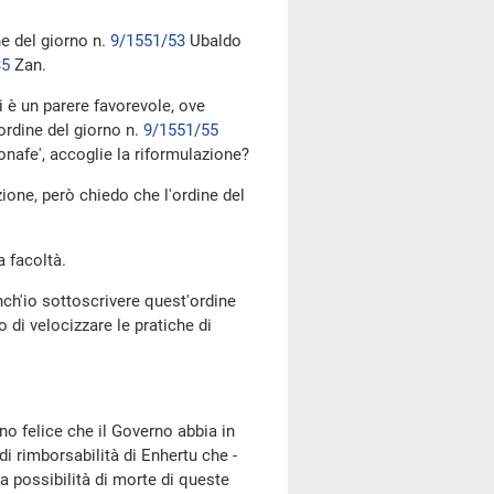
ne del giorno n.
9/1551/53
Ubaldo
35
Zan.
i è un parere favorevole, ove
ordine del giorno n.
9/1551/55
nafe', accoglie la riformulazione?
zione, però chiedo che l'ordine del
a facoltà.
nch'io sottoscrivere quest'ordine
 di velocizzare le pratiche di
no felice che il Governo abbia in
di rimborsabilità di Enhertu che -
a possibilità di morte di queste