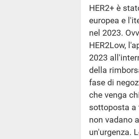
HER2+ è stat
europea e l'it
nel 2023. Ovv
HER2Low, l'ap
2023 all'inter
della rimbors
fase di negoz
che venga chi
sottoposta a 
non vadano a
un'urgenza. L