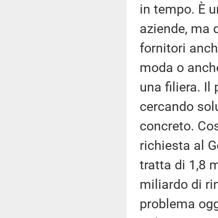
in tempo. È u
aziende, ma d
fornitori anc
moda o anche 
una filiera. I
cercando sol
concreto. Cos
richiesta al 
tratta di 1,8 
miliardo di ri
problema ogge