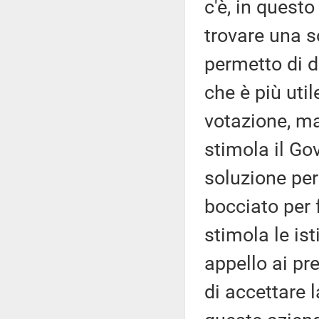
c'è, in quest
trovare una s
permetto di di
che è più uti
votazione, ma
stimola il Go
soluzione per
bocciato per 
stimola le ist
appello ai pre
di accettare l