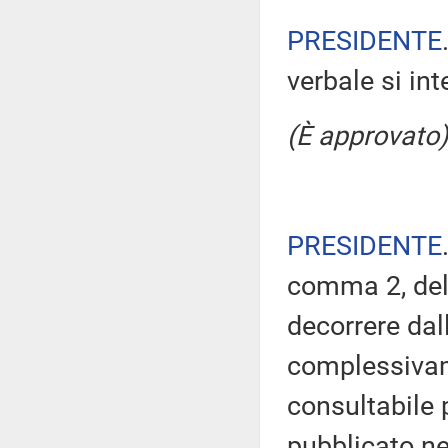
PRESIDENTE
verbale si in
(È approvato)
PRESIDENTE
comma 2, del
decorrere dal
complessivam
consultabile 
pubblicato nel