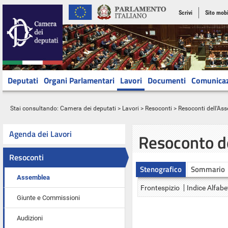
Scrivi
Sito mobi
Deputati
Organi Parlamentari
Lavori
Documenti
Comunica
Stai consultando:
Camera dei deputati
>
Lavori
>
Resoconti
>
Resoconti dell'As
Agenda dei Lavori
Resoconto d
Resoconti
Stenografico
Sommario
Assemblea
Frontespizio
Indice Alfabe
Giunte e Commissioni
Audizioni