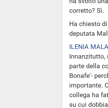
ha svolto una
corretto? Sì.
Ha chiesto di
deputata Mala
ILENIA MALA
Innanzitutto,
parte della c
Bonafe'- per
importante. C
collega ha fat
su cui dobbia