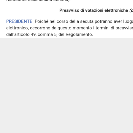
Preavviso di votazioni elettroniche
(o
PRESIDENTE
. Poiché nel corso della seduta potranno aver luo
elettronico, decorrono da questo momento i termini di preavviso 
dall'articolo 49, comma 5, del Regolamento.
Sospendo pertanto la seduta, che riprenderà alle ore 10.
La seduta, sospesa alle 9,35, è ripresa alle 10.
Seguito della discussione del disegno di legge: S. 899 - Conve
del decreto-legge 29 settembre 2023, n. 132, recante disposizio
termini normativi e versamenti fiscali (Approvato d
PRESIDENTE
. L'ordine del giorno reca il seguito della discussio
approvato dal Senato, n. 1551: Conversione in legge, con modific
settembre 2023, n. 132, recante disposizioni urgenti in materia d
versamenti fiscali.
(Ripresa esame degli ordini del giorno