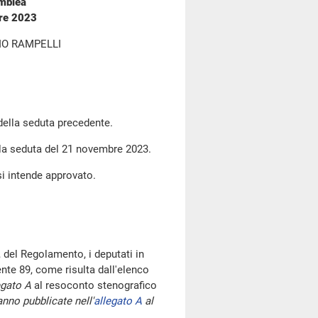
emblea
bre 2023
IO RAMPELLI
 della seduta precedente.
lla seduta del 21 novembre 2023.
si intende approvato.
 del Regolamento, i deputati in
te 89, come risulta dall'elenco
egato A
al resoconto stenografico
nno pubblicate nell'
allegato A
al