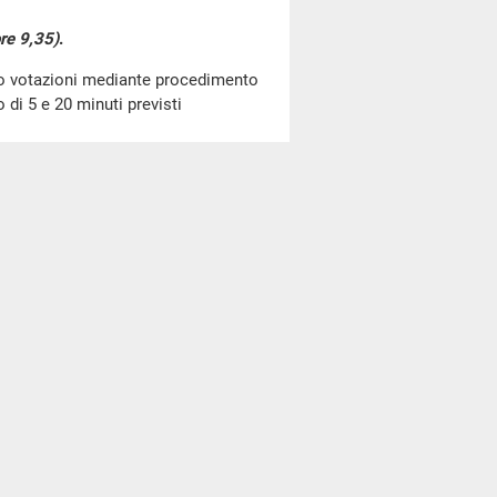
re 9,35)
.
go votazioni mediante procedimento
di 5 e 20 minuti previsti
rsione in legge, con modificazioni,
ni urgenti in materia di proroga di
al Senato) (A.C.
1551
​).
ne del disegno di legge, già
azioni, del decreto-legge 29
i proroga di termini normativi e
 - A.C.
1551
​)