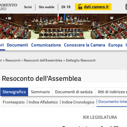
Scrivi
Sito mobile
EN
FR
ri
Documenti
Comunicazione
Conoscere la Camera
Europa
ri
>
Resoconti
>
Resoconti dell'Assemblea
> Dettaglio Resoconti
Resoconto dell'Assemblea
Stenografico
Sommario
Documenti di seduta
Atti di indirizzo
Documento Inte
Frontespizio
Indice Alfabetico
Indice Cronologico
XIX LEGISLATURA