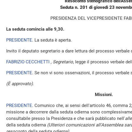
Resoconto stenografico dell'Ass
Seduta n. 201 di giovedì 23 novem
PRESIDENZA DEL VICEPRESIDENTE FAB
La seduta comincia alle 9,30.
PRESIDENTE
. La seduta è aperta.
Invito il deputato segretario a dare lettura del processo verbale
FABRIZIO CECCHETTI
, Segretario
, legge il processo verbale de
PRESIDENTE
. Se non vi sono osservazioni, il processo verbale 
(È approvato)
.
Missioni.
PRESIDENTE
. Comunico che, ai sensi dell'articolo 46, comma 2,
missione a decorrere dalla seduta odierna sono complessivamen
consultabile presso la Presidenza e che sarà pubblicato nell'
all
della seduta odierna
(Ulteriori comunicazioni all'Assemblea sara
resoconto della seduta odierna)
.