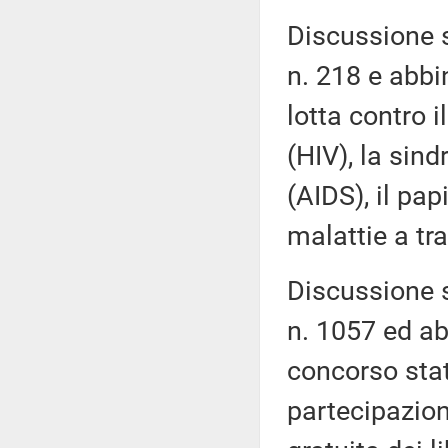
Discussione s
n. 218 e abbin
lotta contro 
(HIV), la si
(AIDS), il pa
malattie a tr
Discussione s
n. 1057 ed ab
concorso stat
partecipazione