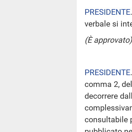
PRESIDENTE
verbale si in
(È approvato)
PRESIDENTE
comma 2, del
decorrere dal
complessivam
consultabile 
pubblicato nel