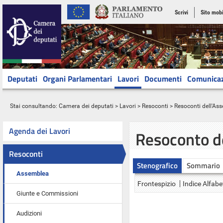
Scrivi
Sito mobi
Deputati
Organi Parlamentari
Lavori
Documenti
Comunica
Stai consultando:
Camera dei deputati
>
Lavori
>
Resoconti
>
Resoconti dell'As
Agenda dei Lavori
Resoconto d
Resoconti
Stenografico
Sommario
Assemblea
Frontespizio
Indice Alfabe
Giunte e Commissioni
Audizioni