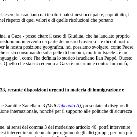
esercito israeliano dai territori palestinesi occupati e, soprattutto, il
, nel rispetto di quei valori e di quelle risoluzioni che portano
a, a Gaza - posso citare il caso di Giuditta, che ha lanciato proprio
iedono un intervento da parte del nostro Governo – e dico il nostro
per la nostra posizione geografica, noi possiamo svolgere, come Paese,
he si sta consumando sulla pelle di bambini, morti in Israele - è un
 linguaggio”, come l'ha definita lo storico israeliano Ilan Pappé. Questo
pace. Quello che sta succedendo a Gaza è un crimine contro l'umanità,
 133, recante disposizioni urgenti in materia di immigrazione e
2 e Zaratti e Zanella n. 3
(Vedi l'
allegato A
),
presentate al disegno di
one internazionale, nonché per il supporto alle politiche di sicurezza
one, ai sensi del comma 3 del medesimo articolo 40, potrà intervenire
tresì intervenire un deputato per ognuno degli altri gruppi, per non più