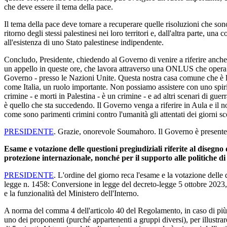
che deve essere il tema della pace.
Il tema della pace deve tornare a recuperare quelle risoluzioni che sono s
ritorno degli stessi palestinesi nei loro territori e, dall'altra parte, una
all'esistenza di uno Stato palestinese indipendente.
Concludo, Presidente, chiedendo al Governo di venire a riferire anche p
un appello in queste ore, che lavora attraverso una ONLUS che opera i
Governo - presso le Nazioni Unite. Questa nostra casa comune che è l'
come Italia, un ruolo importante. Non possiamo assistere con uno spirit
crimine - e morti in Palestina - è un crimine - e ad altri scenari di gue
è quello che sta succedendo. Il Governo venga a riferire in Aula e il n
come sono parimenti crimini contro l'umanità gli attentati dei giorni sco
PRESIDENTE
. Grazie, onorevole Soumahoro. Il Governo è presente e 
Esame e votazione delle questioni pregiudiziali riferite al disegno
protezione internazionale, nonché per il supporto alle politiche di
PRESIDENTE
. L'ordine del giorno reca l'esame e la votazione delle q
legge n. 1458: Conversione in legge del decreto-legge 5 ottobre 2023, n
e la funzionalità del Ministero dell'Interno.
A norma del comma 4 dell'articolo 40 del Regolamento, in caso di più q
uno dei proponenti (purché appartenenti a gruppi diversi), per illustrar