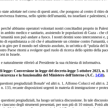
tate adottate nel corso di questi anni, che pongono al centro il ritiro dell'
 convivenza fraterna, nello spirito dell'umanità, tra israeliani e palestinesi
erché abbiamo operatori volontari nostri concittadini proprio in Palestin
n ambito medico e sanitario, assistendo le popolazioni di Gaza - che ch
umanità non può andare a fuoco. I nostri destini sono interconnessi e, 
o di equidistanza a ciò che è attualmente un crimine contro l'umanità, c
rra in giro per il mondo nel silenzio assoluto, in un'ottica di “pulizia del
ostro Paese ritorni a svolgere quel ruolo di ricerca dello spirito della 
rsi in Israele.
naturalmente riferirò al Presidente la sua richiesta di informativa.
 di legge: Conversione in legge del decreto-legge 5 ottobre 2023, n.
 sicurezza e la funzionalità del Ministero dell'Interno (A.C.
1458
​).
uestioni pregiudiziali Bonafe' ed altri n. 1, Alfonso Colucci ed altri n. 
. 133, recante disposizioni urgenti in materia di immigrazione e protezi
uestioni pregiudiziali, ha luogo un'unica discussione. In tale discussi
e ciascuno degli strumenti presentati, per non più di 10 minuti. Potrà al