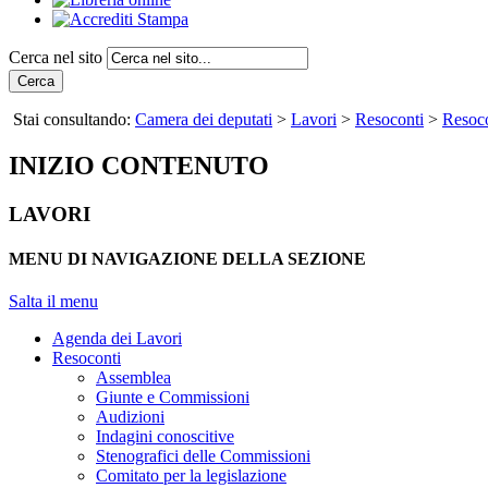
Cerca nel sito
Cerca
Stai consultando:
Camera dei deputati
>
Lavori
>
Resoconti
>
Resoco
INIZIO CONTENUTO
LAVORI
MENU DI NAVIGAZIONE DELLA SEZIONE
Salta il menu
Agenda dei Lavori
Resoconti
Assemblea
Giunte e Commissioni
Audizioni
Indagini conoscitive
Stenografici delle Commissioni
Comitato per la legislazione