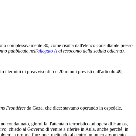
sono complessivamente 80, come risulta dall'elenco consultabile presso
nno pubblicate nell'
allegato A
al resoconto della seduta odierna)
.
 termini di preavviso di 5 e 20 minuti previsti dall'articolo 49,
ns Frontières
da Gaza, che dice: stavamo operando in ospedale,
o condannato, giorni fa, l'attentato terroristico ad opera di Hamas,
o, chiedo al Governo di venire a riferire in Aula, anche perché, in
svolgere la propria funzione, mettendo al centro un unico argomento,