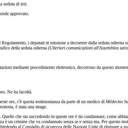
a seduta di ieri.
ntende approvato.
l Regolamento, i deputati in missione a decorrere dalla seduta odierna 
rafico della seduta odierna
(Ulteriori comunicazioni all'Assemblea sara
tazioni mediante procedimento elettronico, decorrono da questo momento i
ro. Ne ha facoltà.
queste ore, c'è questa testimonianza da parte di un medico di
Médecins Sa
eratoria, è stata una strage.
ti. Quello che sta succedendo in queste ore è da condannare, come abbiam
a è un crimine che va condannato senza se e senza ma. Per questo motiv
, chiedendo al Consiglio di sicurezza delle Nazioni Unite di ritornare a 