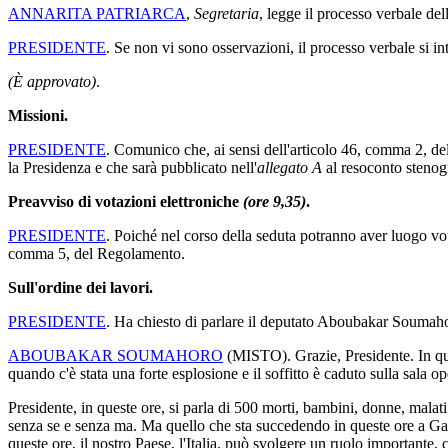
ANNARITA PATRIARCA
,
Segretaria
, legge il processo verbale dell
PRESIDENTE
. Se non vi sono osservazioni, il processo verbale si i
(È approvato)
.
Missioni.
PRESIDENTE
. Comunico che, ai sensi dell'articolo 46, comma 2, de
la Presidenza e che sarà pubblicato nell'
allegato A
al resoconto stenog
Preavviso di votazioni elettroniche
(ore 9,35)
.
PRESIDENTE
. Poiché nel corso della seduta potranno aver luogo vo
comma 5, del Regolamento.
Sull'ordine dei lavori.
PRESIDENTE
. Ha chiesto di parlare il deputato Aboubakar Soumaho
ABOUBAKAR SOUMAHORO
(
MISTO
). Grazie, Presidente. In 
quando c'è stata una forte esplosione e il soffitto è caduto sulla sala op
Presidente, in queste ore, si parla di 500 morti, bambini, donne, mala
senza se e senza ma. Ma quello che sta succedendo in queste ore a Gaz
queste ore, il nostro Paese, l'Italia, può svolgere un ruolo importante