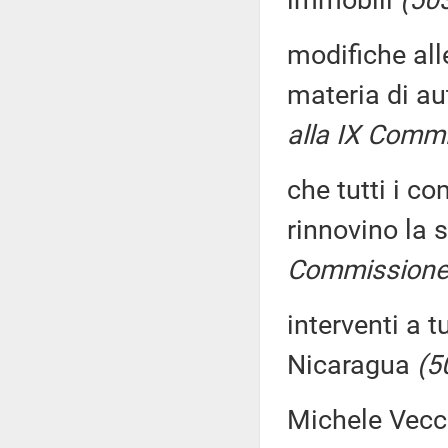
immobili
(50
modifiche all
materia di au
alla IX Commi
che tutti i co
rinnovino la 
Commissione 
interventi a t
Nicaragua
(5
Michele Vecch