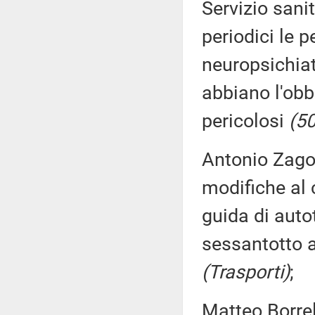
Servizio sani
periodici le 
neuropsichiat
abbiano l'obb
pericolosi
(50
Antonio Zago,
modifiche al 
guida di auto
sessantotto a
(Trasporti)
;
Matteo Borrel