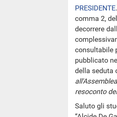
PRESIDENTE
comma 2, del
decorrere dal
complessivam
consultabile 
pubblicato nel
della seduta
all'Assemblea
resoconto del
Saluto gli stu
“Alcide De Ga