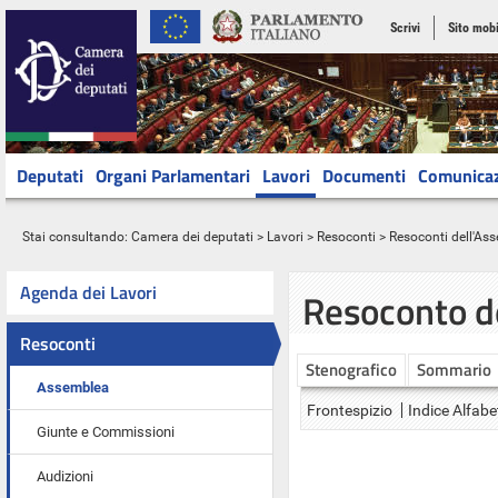
Scrivi
Sito mobi
Deputati
Organi Parlamentari
Lavori
Documenti
Comunica
Stai consultando:
Camera dei deputati
>
Lavori
>
Resoconti
>
Resoconti dell'As
Agenda dei Lavori
Resoconto d
Resoconti
Stenografico
Sommario
Assemblea
Frontespizio
Indice Alfabe
Giunte e Commissioni
Audizioni