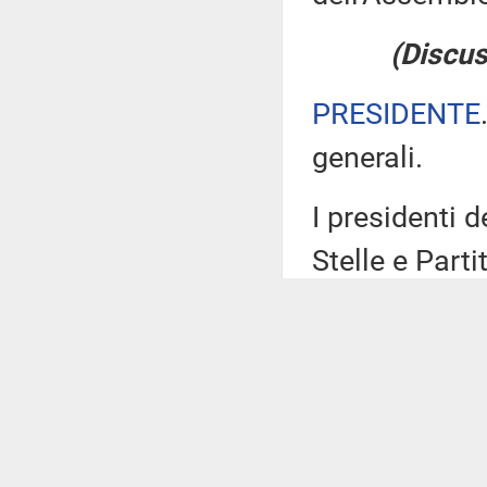
(Discus
PRESIDENTE
generali.
I presidenti 
Stelle e Part
Progressista
La VII Commis
riferire oralm
Ha facoltà di 