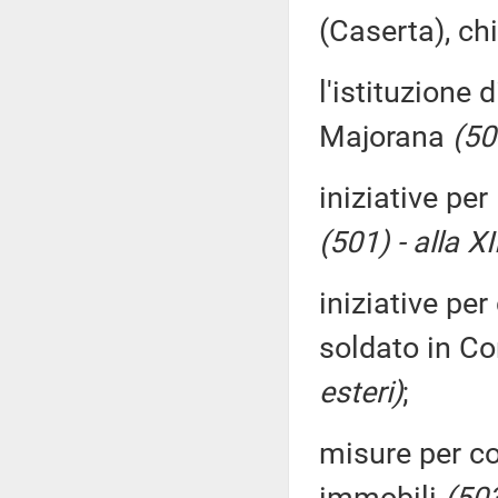
(Caserta), ch
l'istituzione 
Majorana
(50
iniziative pe
(501) - alla X
iniziative pe
soldato in C
esteri)
;
misure per co