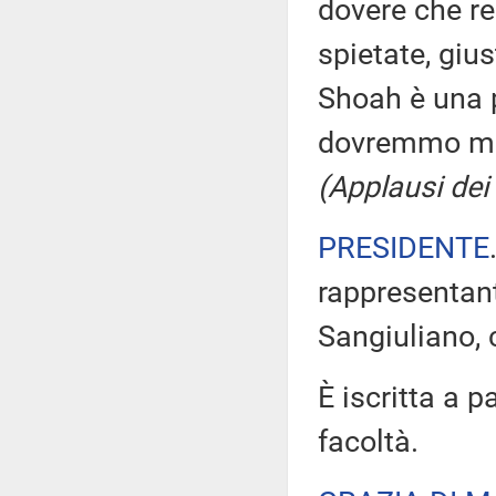
dovere che res
spietate, giu
Shoah è una p
dovremmo mai
(Applausi dei 
PRESIDENTE
rappresentant
Sangiuliano, c
È iscritta a 
facoltà.