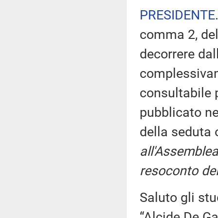
PRESIDENTE
comma 2, del
decorrere dal
complessivam
consultabile 
pubblicato nel
della seduta
all'Assemblea
resoconto del
Saluto gli stu
“Alcide De Ga