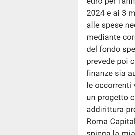
euro per l'ann
2024 e ai 3 mi
alle spese ne
mediante cor
del fondo spe
prevede poi c
finanze sia a
le occorrenti
un progetto ch
addirittura p
Roma Capital
spiega la mia