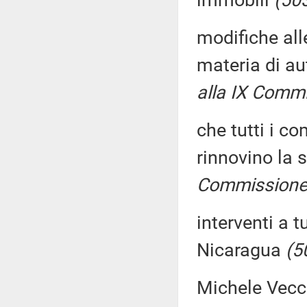
immobili
(50
modifiche all
materia di au
alla IX Commi
che tutti i co
rinnovino la 
Commissione 
interventi a t
Nicaragua
(5
Michele Vecch