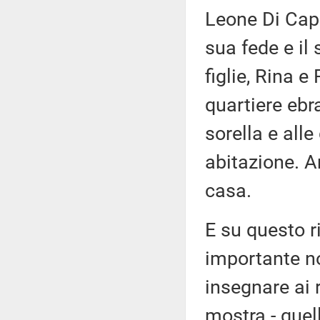
Leone Di Capu
sua fede e il 
figlie, Rina e
quartiere ebra
sorella e all
abitazione. A
casa.
E su questo r
importante no
insegnare ai 
mostra - quel