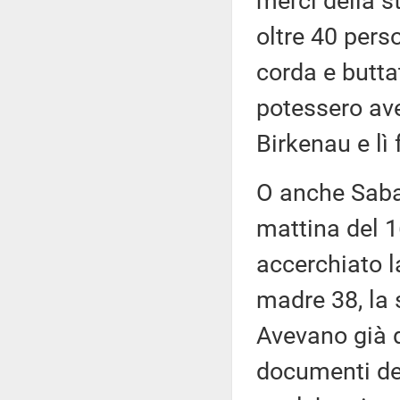
merci della s
oltre 40 pers
corda e butta
potessero ave
Birkenau e lì 
O anche Sabat
mattina del 1
accerchiato la
madre 38, la s
Avevano già da
documenti del