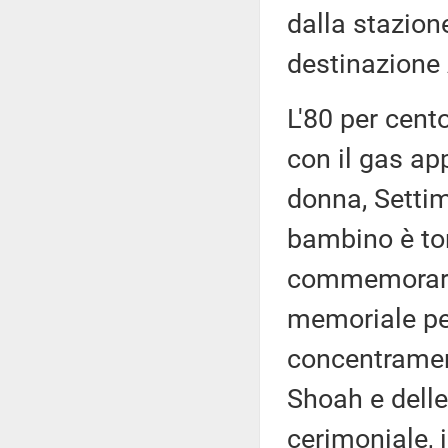
dalla stazion
destinazione
L'80 per cen
con il gas ap
donna, Settim
bambino è to
commemorare 
memoriale per
concentramen
Shoah e delle
cerimoniale, 