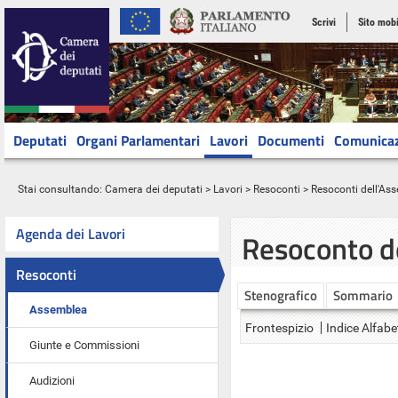
Scrivi
Sito mobi
Deputati
Organi Parlamentari
Lavori
Documenti
Comunica
Stai consultando:
Camera dei deputati
>
Lavori
>
Resoconti
>
Resoconti dell'As
Agenda dei Lavori
Resoconto d
Resoconti
Stenografico
Sommario
Assemblea
Frontespizio
Indice Alfabe
Giunte e Commissioni
Audizioni