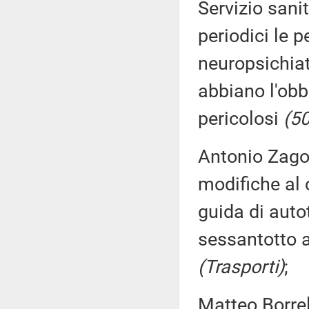
Servizio sani
periodici le 
neuropsichiat
abbiano l'obb
pericolosi
(50
Antonio Zago,
modifiche al 
guida di auto
sessantotto a
(Trasporti)
;
Matteo Borrel