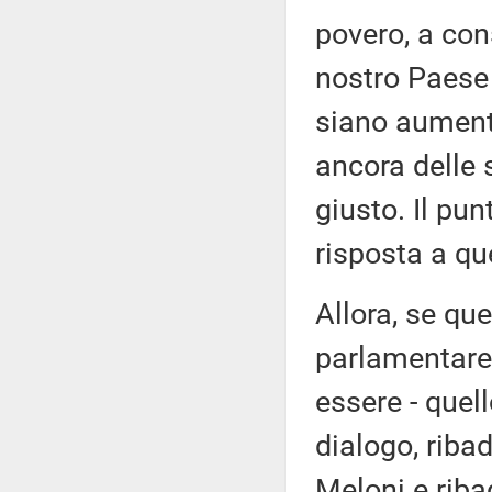
povero, a cons
nostro Paese
siano aumenta
ancora delle 
giusto. Il pu
risposta a q
Allora, se qu
parlamentare
essere - quel
dialogo, riba
Meloni e riba