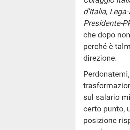
Coraggio Itali
d'Italia
,
Lega-S
Presidente-P
che dopo non h
perché è talm
direzione.
Perdonatemi, 
trasformazion
sul salario m
certo punto, 
posizione ris