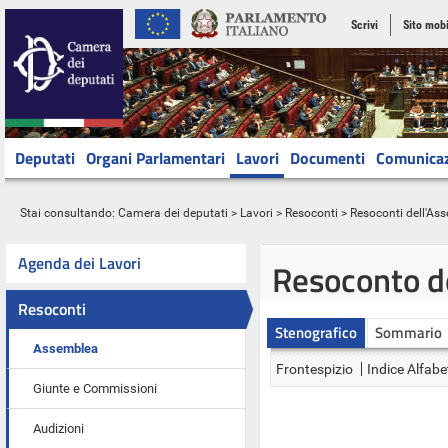
Scrivi
Sito mobi
Deputati
Organi Parlamentari
Lavori
Documenti
Comunica
Stai consultando:
Camera dei deputati
>
Lavori
>
Resoconti
>
Resoconti dell'As
Agenda dei Lavori
Resoconto d
Resoconti
Stenografico
Sommario
Assemblea
Frontespizio
Indice Alfabe
Giunte e Commissioni
Audizioni