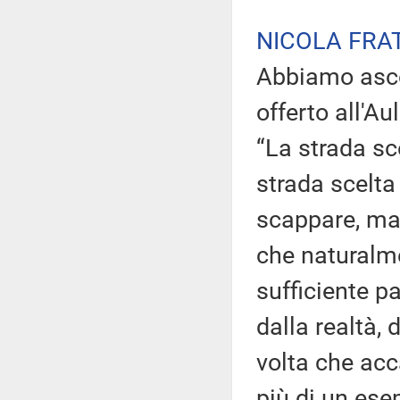
NICOLA FRA
Abbiamo ascol
offerto all'Au
“La strada sce
strada scelta 
scappare, ma 
che naturalm
sufficiente p
dalla realtà, 
volta che acc
più di un ese