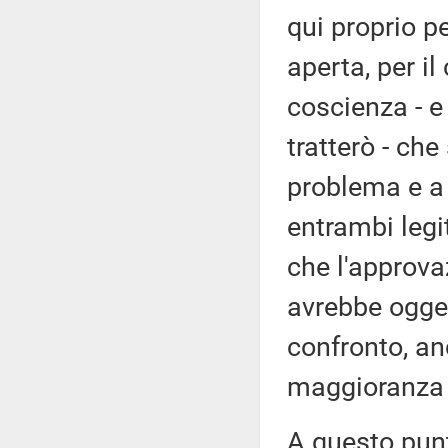
qui proprio p
aperta, per i
coscienza - e
tratterò - ch
problema e a
entrambi legi
che l'approv
avrebbe ogget
confronto, a
maggioranza d
A questo punt