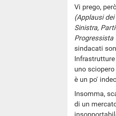
Vi prego, per
(Applausi dei
Sinistra, Par
Progressista 
sindacati son
Infrastruttur
uno sciopero 
è un po' inde
Insomma, scap
di un mercato
insopportabil