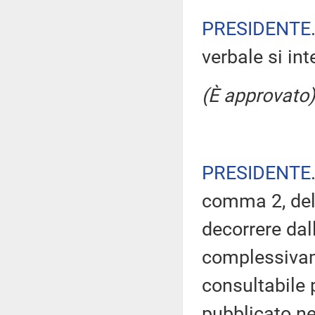
PRESIDENTE
verbale si in
(È approvato)
PRESIDENTE
comma 2, del
decorrere dal
complessivam
consultabile 
pubblicato nel