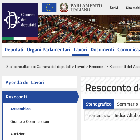
Scrivi
Sito mobi
Deputati
Organi Parlamentari
Lavori
Documenti
Comunica
Stai consultando:
Camera dei deputati
>
Lavori
>
Resoconti
>
Resoconti dell'As
Agenda dei Lavori
Resoconto d
Resoconti
Stenografico
Sommario
Assemblea
Frontespizio
Indice Alfabe
Giunte e Commissioni
Audizioni