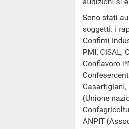
audizioni si è
Sono stati aud
soggetti: i ra
Confimi Indus
PMI, CISAL, C
Conflavoro P
Confesercent
Casartigiani,
(Unione nazio
Confagricoltu
ANPIT (Associa