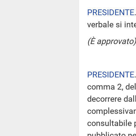
PRESIDENTE
verbale si in
(È approvato)
PRESIDENTE
comma 2, del
decorrere dal
complessivam
consultabile 
pubblicato nel