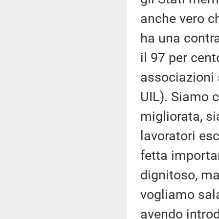
anche vero che
ha una contra
il 97 per cent
associazioni 
UIL). Siamo 
migliorata, s
lavoratori es
fetta importa
dignitoso, ma
vogliamo sala
avendo introdo