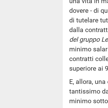
una vita in m
dovere - di q
di tutelare tu
dalla contrat
del gruppo Le
minimo salari
contratti col
superiore ai 9
E, allora, una
tantissimo da
minimo sotto 