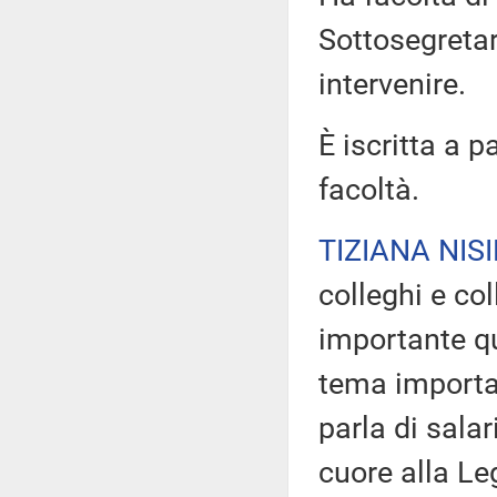
Sottosegretar
intervenire.
È iscritta a p
facoltà.
TIZIANA NISI
colleghi e co
importante qu
tema importan
parla di sala
cuore alla Le