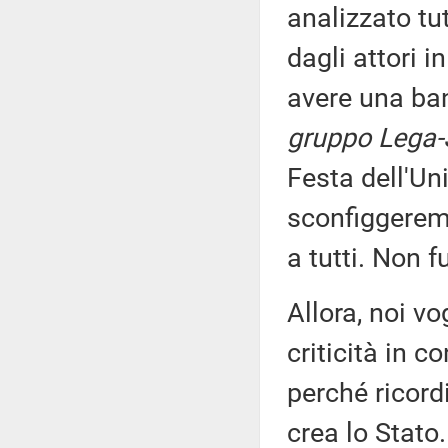
analizzato tu
dagli attori 
avere una ban
gruppo Lega-S
Festa dell'Un
sconfiggeremo
a tutti. Non f
Allora, noi v
criticità in c
perché ricor
crea lo Stato.