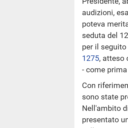
Presidente, a
audizioni, es
poteva merita
seduta del 12
per il seguito
1275
​, atteso
- come prima r
Con riferimen
sono state p
Nell'ambito d
presentato u