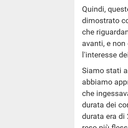
Quindi, quest
dimostrato co
che riguardan
avanti, e non
l'interesse de
Siamo stati a
abbiamo appr
che ingessav
durata dei co
durata era di
reso più fless