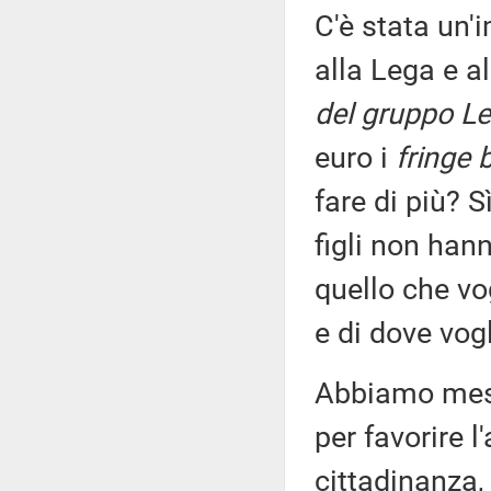
C'è stata un'
alla Lega e a
del gruppo Le
euro i
fringe 
fare di più? 
figli non han
quello che vo
e di dove vog
Abbiamo mess
per favorire l
cittadinanza,