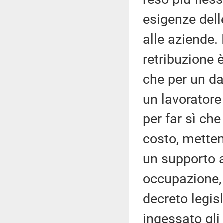
esigenze del
alle aziende. 
retribuzione 
che per un dat
un lavoratore
per far sì ch
costo, mette
un supporto 
occupazione, 
decreto legis
ingessato gli 