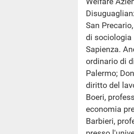
Welfare Azie
Disuguaglianz
San Precario
di sociologia
Sapienza. Anc
ordinario di d
Palermo; Dona
diritto del la
Boeri, profes
economia pre
Barbieri, prof
presso l'unive