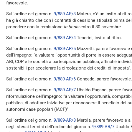
favorevole.
Sull'ordine del giorno n.
9/889-AR/3
Matera, c'è un invito al ritir
ha già chiarito che con i contratti di cessione stipulati prima d
procedere con la remissione
in bonis
entro il 30 novembre.
Sull'ordine del giorno n.
9/889-AR/4
Tenerini, invito al ritiro.
Sull'ordine del giorno n.
9/889-AR/5
Mazzetti, parere favorevole 
dell'impegno: “a valutare l'opportunità di porre in essere adeguate
ABI, CDP e le società a partecipazione pubblica, affinché individ
sostenibili per accelerare la circolazione dei crediti di imposta”.
Sull'ordine del giorno n.
9/889-AR/6
Congedo, parere favorevole.
Sull'ordine del giorno n.
9/889-AR/7
Ubaldo Pagano, parere favor
riformulazione dell'impegno: “a valutare l'opportunità, compatibi
pubblica, di adottare iniziative per riconoscere il beneficio del s
autonomi case popolari (IACP)”.
Sull'ordine del giorno n.
9/889-AR/8
Merola, parere favorevole a 
negli stessi termini dell'ordine del giorno n.
9/889-AR/7
Ubaldo P