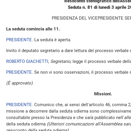
Resoconto stenografico dell'Ass
Seduta n. 81 di lunedì 3 aprile 
PRESIDENZA DEL VICEPRESIDENTE SE
La seduta comincia alle 11.
PRESIDENTE
. La seduta è aperta.
Invito il deputato segretario a dare lettura del processo verbale
ROBERTO GIACHETTI
,
Segretario
, legge il processo verbale del
PRESIDENTE
. Se non vi sono osservazioni, il processo verbale 
(È approvato)
.
Missioni.
PRESIDENTE
. Comunico che, ai sensi dell'articolo 46, comma 2,
missione a decorrere dalla seduta odierna sono complessivamen
consultabile presso la Presidenza e che sarà pubblicato nell'
all
della seduta odierna
(Ulteriori comunicazioni all'Assemblea sara
resoconto della seduta odierna)
.