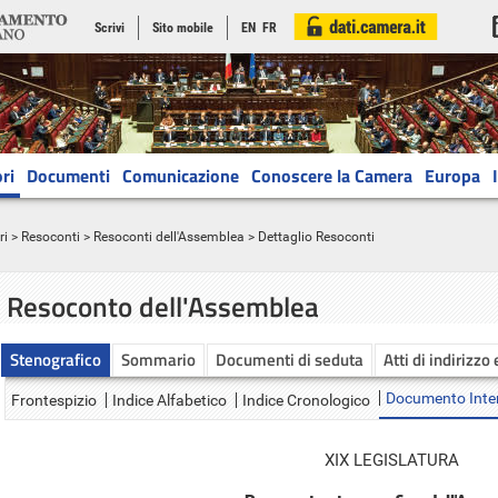
Scrivi
Sito mobile
EN
FR
ri
Documenti
Comunicazione
Conoscere la Camera
Europa
ri
>
Resoconti
>
Resoconti dell'Assemblea
> Dettaglio Resoconti
Resoconto dell'Assemblea
Stenografico
Sommario
Documenti di seduta
Atti di indirizzo
Documento Inte
Frontespizio
Indice Alfabetico
Indice Cronologico
XIX LEGISLATURA