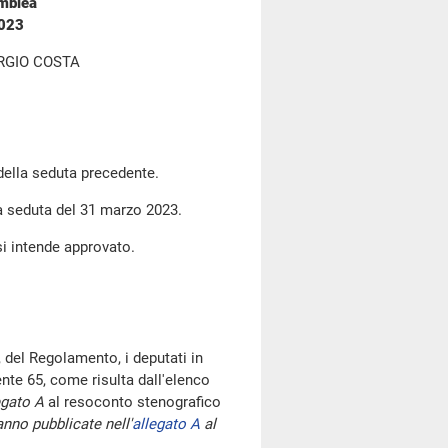
emblea
2023
RGIO COSTA
 della seduta precedente.
la seduta del 31 marzo 2023.
si intende approvato.
 del Regolamento, i deputati in
te 65, come risulta dall'elenco
egato A
al resoconto stenografico
nno pubblicate nell'
allegato A
al