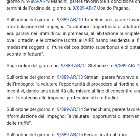
giorno n.
9/889-AR/9
Mancini, parere favorevole a condizione che
termini dell'ordine del giorno n.
9/889-AR/7
Ubaldo Pagano.
Sull'ordine del giorno n.
9/889-AR/10
Toni Ricciardi, parere favo
riformulazione dell'impegno: “a valutare l'opportunità di adottare
equiparare, nei limiti di cui in premessa, all'abitazione principale
ove i cittadini e le cittadine iscritti all'AIRE hanno residenza, al fi
medesimi soggetti di fruire del cosiddetto superbonus e di optar
sconto in fattura”.
Sugli ordini del giorno nn.
9/889-AR/11
Stefanazzi e
9/889-AR/1
Sull'ordine del giorno n.
9/889-AR/13
Simiani, parere favorevole
dell'impegno: “a valutare l'opportunità di procedere al riordino e 
incentivi, dando una stabilità alle misure al fine di consentire 
per il sostegno alle imprese, professionisti e cittadini.
Sull'ordine del giorno n.
9/889-AR/14
Serracchiani, parere favor
riformulazione dell'impegno: “a valutare l'opportunità di interveni
delle truffe”.
Sull'ordine del giorno n.
9/889-AR/15
Ferrari, invito al ritiro.