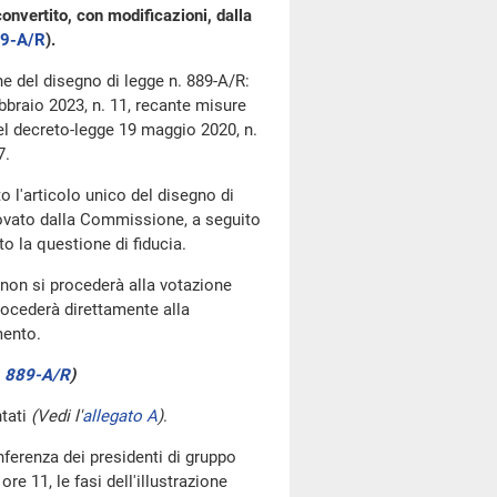
onvertito, con modificazioni, dalla
9-A/R
​).
one del disegno di legge n. 889-A/R:
bbraio 2023, n. 11, recante misure
 del decreto-legge 19 maggio 2020, n.
7.
 l'articolo unico del disegno di
rovato dalla Commissione, a seguito
o la questione di fiducia.
 non si procederà alla votazione
procederà direttamente alla
mento.
.
889-A/R
​)
ntati
(Vedi l'
allegato A
)
.
ferenza dei presidenti di gruppo
re 11, le fasi dell'illustrazione