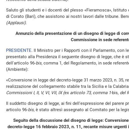
Saluto gli studenti e i docenti del plesso «Fieramosca», Istitut
di Corato (Bari), che assistono ai nostri lavori dalle tribune. Ben
(Applausi)
.
Annunzio della presentazione di un disegno di legge di co
Commissione in sede referent
PRESIDENTE
. Il Ministro per i Rapporti con il Parlamento, con 
presentato alla Presidenza il seguente disegno di legge, che è s
dell'articolo 96-
bis
, comma 1, del Regolamento, in sede referent
(Ambiente):
«Conversione in legge del decreto-legge 31 marzo 2023, n. 35, re
realizzazione del collegamento stabile tra la Sicilia e la Calabri
Commissioni I, II, V, VI, VII, IX (
ex
articolo 73, comma 1-
bis
, del 
Il suddetto disegno di legge, ai fini dell'espressione del parere
articolo 96-
bis
, è stato altresì assegnato al Comitato per la legi
Seguito della discussione del disegno di legge: Conversione 
decreto-legge 16 febbraio 2023, n. 11, recante misure urgenti in