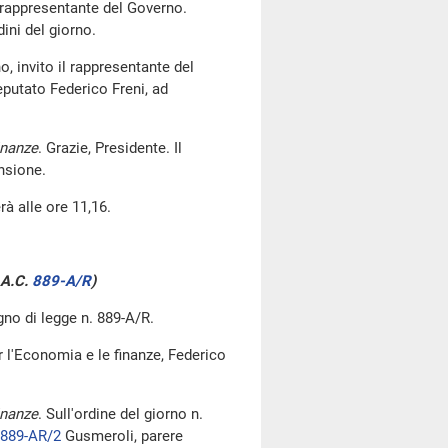
l rappresentante del Governo.
dini del giorno.
o, invito il rappresentante del
eputato Federico Freni, ad
inanze
. Grazie, Presidente. Il
nsione.
rà alle ore 11,16.
 A.C.
889-A/R
​)
gno di legge n. 889-A/R.
r l'Economia e le finanze, Federico
inanze
. Sull'ordine del giorno n.
889-AR/2
Gusmeroli, parere