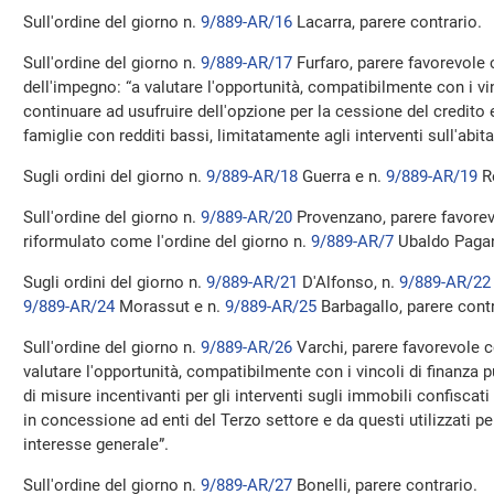
Sull'ordine del giorno n.
9/889-AR/16
Lacarra, parere contrario.
Sull'ordine del giorno n.
9/889-AR/17
Furfaro, parere favorevole 
dell'impegno: “a valutare l'opportunità, compatibilmente con i vin
continuare ad usufruire dell'opzione per la cessione del credito e
famiglie con redditi bassi, limitatamente agli interventi sull'abit
Sugli ordini del giorno n.
9/889-AR/18
Guerra e n.
9/889-AR/19
Ro
Sull'ordine del giorno n.
9/889-AR/20
Provenzano, parere favorev
riformulato come l'ordine del giorno n.
9/889-AR/7
Ubaldo Paga
Sugli ordini del giorno n.
9/889-AR/21
D'Alfonso, n.
9/889-AR/22
9/889-AR/24
Morassut e n.
9/889-AR/25
Barbagallo, parere contr
Sull'ordine del giorno n.
9/889-AR/26
Varchi, parere favorevole c
valutare l'opportunità, compatibilmente con i vincoli di finanza p
di misure incentivanti per gli interventi sugli immobili confiscati
in concessione ad enti del Terzo settore e da questi utilizzati per
interesse generale”.
Sull'ordine del giorno n.
9/889-AR/27
Bonelli, parere contrario.