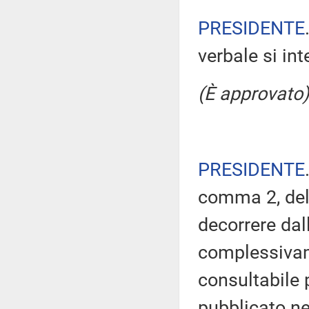
PRESIDENTE
verbale si in
(È approvato)
PRESIDENTE
comma 2, del
decorrere dal
complessivam
consultabile 
pubblicato nel