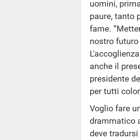
uomini, prim
paure, tanto 
fame. “Metter
nostro futuro 
L'accoglienza
anche il pres
presidente del
per tutti colo
Voglio fare un
drammatico av
deve tradursi 