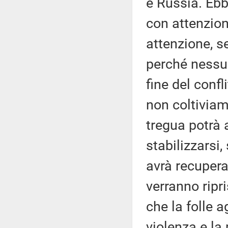
e Russia. Ebb
con attenzio
attenzione, se
perché nessun
fine del confl
non coltiviam
tregua potrà 
stabilizzarsi
avrà recuperat
verranno ripri
che la folle 
violenza e l