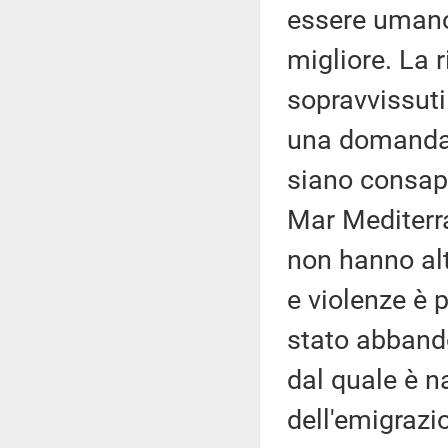
essere umano 
migliore. La r
sopravvissuti 
una domanda 
siano consapev
Mar Mediterr
non hanno alt
e violenze è 
stato abbando
dal quale è n
dell'emigrazio