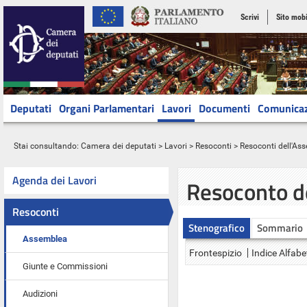
Scrivi
Sito mobi
Deputati
Organi Parlamentari
Lavori
Documenti
Comunica
Stai consultando:
Camera dei deputati
>
Lavori
>
Resoconti
>
Resoconti dell'As
Agenda dei Lavori
Resoconto d
Resoconti
Stenografico
Sommario
Assemblea
Frontespizio
Indice Alfabe
Giunte e Commissioni
Audizioni