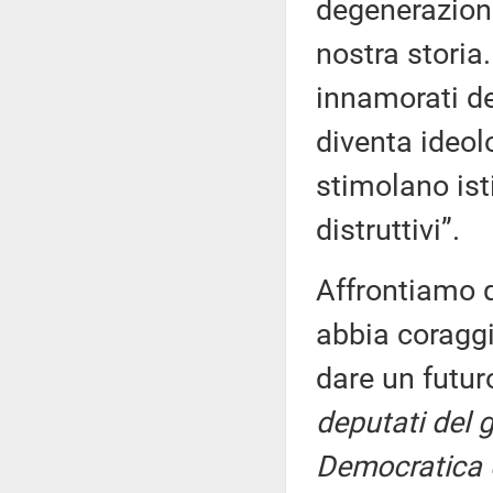
degenerazione
nostra stori
innamorati de
diventa ideol
stimolano isti
distruttivi”.
Affrontiamo 
abbia coraggi
dare un futuro
deputati del 
Democratica 